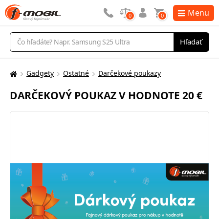
Menu
0
0
Vyhľadávanie
Hľadať
Gadgety
Ostatné
Darčekové poukazy
Tu
sa
DARČEKOVÝ POUKAZ V HODNOTE 20 €
nachádzate: