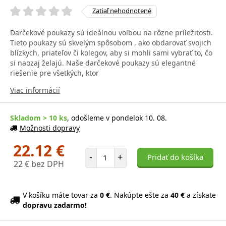
Zatiaľ nehodnotené
Darčekové poukazy sú ideálnou voľbou na rôzne príležitosti.
Tieto poukazy sú skvelým spôsobom , ako obdarovať svojich
blízkych, priateľov či kolegov, aby si mohli sami vybrať to, čo
si naozaj želajú. Naše darčekové poukazy sú elegantné
riešenie pre všetkých, ktor
Viac informácií
Skladom > 10 ks
, odošleme v pondelok 10. 08.
Možnosti dopravy
22.12 €
Počet položiek
-
+
Pridať do košíka
22 € bez DPH
V košíku máte tovar za
0 €
. Nakúpte ešte za
40 €
a získate
dopravu zadarmo!