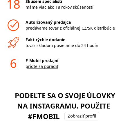
18
Skúsení špecialisti
máme viac ako 18 rokov skúseností
Autorizovaný predajca
predávame tovar z oficiálnej CZ/SK distribúcie
Fakt rýchle dodanie
tovar skladom posielame do 24 hodín
6
F-Mobil predajní
príďte sa poradiť
PODEĽTE SA O SVOJE ÚLOVKY
NA INSTAGRAMU. POUŽITE
#FMOBIL
Zobraziť profil