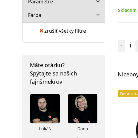
Parametre
Skladom 
Farba
zrušiť všetky filtre
Poč
-
Máte otázku?
Spýtajte sa našich
Niceboy
fajnšmekrov
Doprava 
Lukáš
Dana