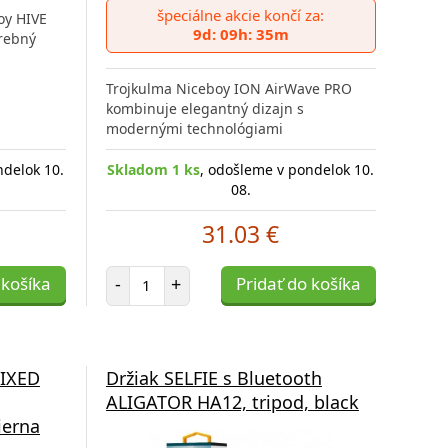
špeciálne akcie končí za:
oy HIVE
9d: 09h: 35m
arebný
Trojkulma Niceboy ION AirWave PRO
kombinuje elegantný dizajn s
modernými technológiami
ndelok 10.
Skladom 1 ks
, odošleme v pondelok 10.
08.
31.03 €
Počet položiek
 košíka
-
+
Pridať do košíka
FIXED
Držiak SELFIE s Bluetooth
ALIGATOR HA12, tripod, black
ierna