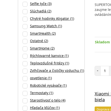
Selfie tyče
(3)
SUPERTOO
zaujme le
Slúchadlá
(2)
ovládáním
Chytré hodinky Aligator
(1)
Samsung Watch
(1)
SmartHealth
(2)
Ostatné
(2)
Skladom 
SmartHome
(2)
Rýchlovarné kanvice
(1)
Teplovzdušné fritézy
(1)
Poč
-
Zvlhčovače a čističky vzduchu
(1)
osvetlenie
(1)
Robotické vysávače
(1)
Termostaty
(1)
Xiaomi
biela
Starostlivosť o telo
(4)
Hľadača kľúčov
(1)
Doprava 