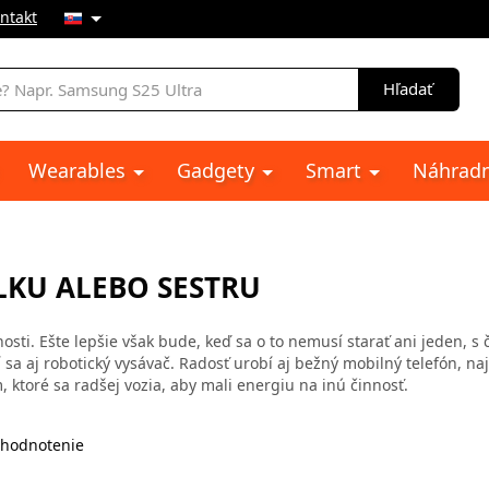
ntakt
e
Hľadať
Wearables
Gadgety
Smart
Náhradn
LKU ALEBO SESTRU
ti. Ešte lepšie však bude, keď sa o to nemusí starať ani jeden, 
í sa aj robotický vysávač. Radosť urobí aj bežný mobilný telefón, n
 ktoré sa radšej vozia, aby mali energiu na inú činnosť.
hodnotenie