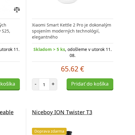
Pridať
do
ných
Xiaomi Smart Kettle 2 Pro je dokonalým
porovnania
 S25,
spojením moderných technológií,
elegantného
utorok 11.
Skladom > 5 ks
, odošleme v utorok 11.
08.
65.62 €
Počet položiek
 košíka
-
+
Pridať do košíka
geable
Niceboy ION Twister T3
Doprava zdarma