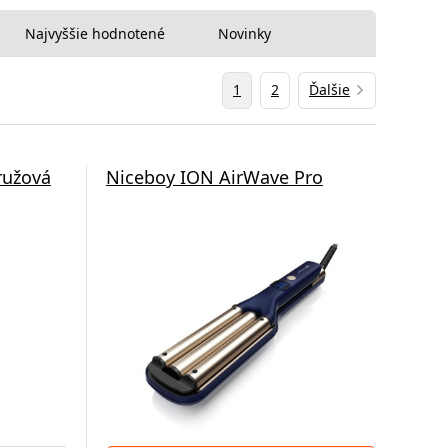
Najvyššie hodnotené
Novinky
1
2
Ďalšie
ružová
Niceboy ION AirWave Pro