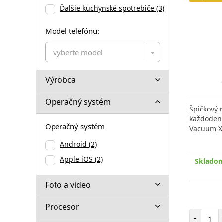
Ďalšie kuchynské spotrebiče
(3)
Model telefónu:
vyberte model
Výrobca
Operačný systém
Špičkový 
každoden
Operačný systém
Vacuum X
Android
(2)
Apple iOS
(2)
Skladom
Foto a video
Procesor
Poč
-