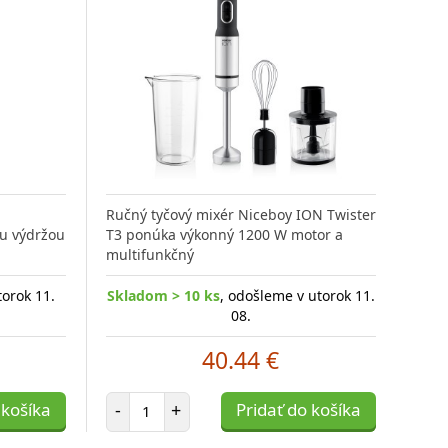
Ručný tyčový mixér Niceboy ION Twister
u výdržou
T3 ponúka výkonný 1200 W motor a
multifunkčný
torok 11.
Skladom > 10 ks
, odošleme v utorok 11.
08.
40.44 €
Počet položiek
 košíka
-
+
Pridať do košíka