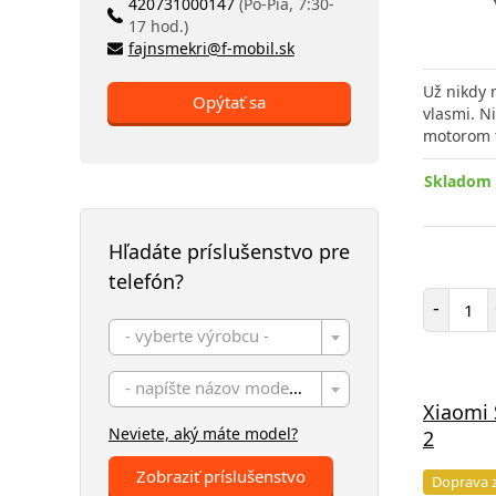
420731000147
(Po-Pia, 7:30-
17 hod.)
fajnsmekri@f-mobil.sk
Už nikdy 
Opýtať sa
vlasmi. N
motorom 
Skladom 
Hľadáte príslušenstvo pre
telefón?
Poč
-
- vyberte výrobcu -
- napíšte názov modelu -
Xiaomi 
Neviete, aký máte model?
2
Zobraziť príslušenstvo
Doprava 