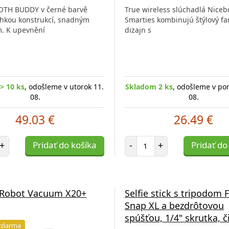
TH BUDDY v černé barvě
True wireless slúchadlá Niceb
hkou konstrukcí, snadným
Smarties kombinujú štýlový f
. K upevnění
dizajn s
> 10 ks
, odošleme v utorok 11.
Skladom 2 ks
, odošleme v po
08.
08.
49.03 €
26.49 €
et položiek
Počet položiek
+
Pridať do košíka
-
+
Pridať do
 Robot Vacuum X20+
Selfie stick s tripodom 
Snap XL a bezdrôtovou
spúšťou, 1/4" skrutka, č
zdarma