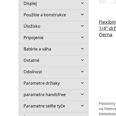
Displej
Použitie a konstrukce
Flexibil
Úložisko
1/4" dr
čierna
Pripojenie
Batérie a váha
Ostatné
Odolnost
Parametre držiaky
parametre handsfree
Flexibiln
Parametre selfie tyče
na foteni
kdekoľvek