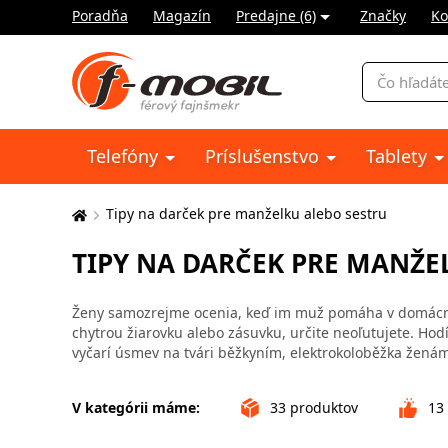
Poradňa
Magazín
Predajne (6)
Značky
Ko
Vyhľadávani
Telefóny
Príslušenstvo
Tablety
Tipy na darček pre manželku alebo sestru
Tu
sa
TIPY NA DARČEK PRE MANŽE
nachádzate:
Ženy samozrejme ocenia, keď im muž pomáha v domácnos
chytrou žiarovku alebo zásuvku, určite neoľutujete. Hod
vyčarí úsmev na tvári běžkyním, elektrokoloběžka ženám,
V kategórii máme:
33
produktov
13