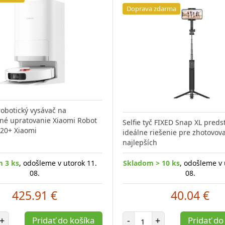
Doprava zdarma
robotický vysávač na
né upratovanie Xiaomi Robot
Selfie tyč FIXED Snap XL preds
20+ Xiaomi
ideálne riešenie pre zhotovov
najlepších
 3 ks
, odošleme v utorok 11.
Skladom > 10 ks
, odošleme v 
08.
08.
425.91 €
40.04 €
et položiek
Počet položiek
+
Pridať do košíka
-
+
Pridať do