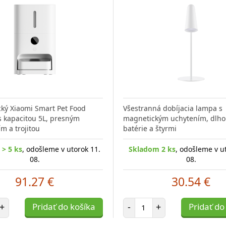
ký Xiaomi Smart Pet Food
Všestranná dobíjacia lampa s
s kapacitou 5L, presným
magnetickým uchytením, dlho
m a trojitou
batérie a štyrmi
> 5 ks
, odošleme v utorok 11.
Skladom 2 ks
, odošleme v u
08.
08.
91.27 €
30.54 €
et položiek
Počet položiek
+
Pridať do košíka
-
+
Pridať do