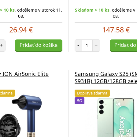
> 10 ks
, odošleme v utorok 11.
Skladom > 10 ks
, odošleme v 
08.
08.
26.94 €
147.58 €
et položiek
Počet položiek
+
Pridať do košíka
-
+
Pridať do
 ION AirSonic Elite
Samsung Galaxy S25 (S
S931B) 12GB/128GB zel
zdarma
Doprava zdarma
5G