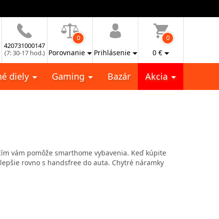
0
0
420731000147
Porovnanie
Prihlásenie
0
€
(7: 30-17 hod.)
é diely
Gaming
Bazár
Akcia
s čím vám pomôže smarthome vybavenia. Keď kúpite
ajlepšie rovno s handsfree do auta. Chytré náramky