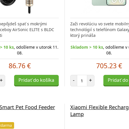
nepôjdeš spať s mokrými
Zaži revolúciu vo svete mobil
iceboy AirSonic ELITE s BLDC
technológií s telefónom Galaxy
ti
ktorý prináša
> 10 ks
, odošleme v utorok 11.
Skladom > 10 ks
, odošleme v 
08.
08.
86.76 €
705.23 €
et položiek
Počet položiek
+
Pridať do košíka
-
+
Pridať do
Smart Pet Food Feeder
Xiaomi Flexible Rechar
Lamp
zdarma