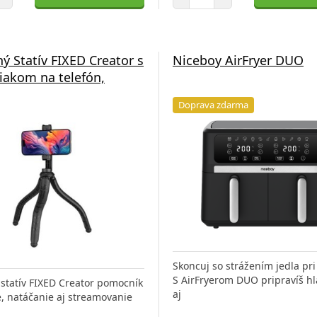
ný Statív FIXED Creator s
Niceboy AirFryer DUO
žiakom na telefón,
Doprava zdarma
Skoncuj so strážením jedla pri
S AirFryerom DUO pripravíš h
ý statív FIXED Creator pomocník
aj
e, natáčanie aj streamovanie