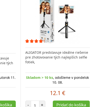
ALIGATOR predstavuje ideálne riešenie
pre zhotovovanie tých najlepších selfie
tavuje
fotiek,
anie tých
utorok 11.
Skladom > 10 ks
, odošleme v pondelok
10. 08.
12.1 €
Počet položiek
 košíka
-
+
Pridať do košíka