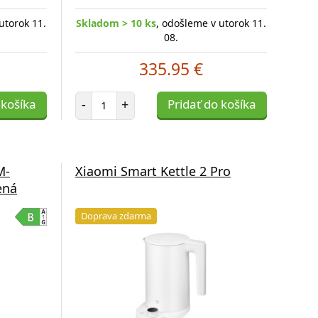
utorok 11.
Skladom > 10 ks
, odošleme v utorok 11.
08.
335.95 €
Počet položiek
 košíka
-
+
Pridať do košíka
M-
Xiaomi Smart Kettle 2 Pro
ená
Doprava zdarma