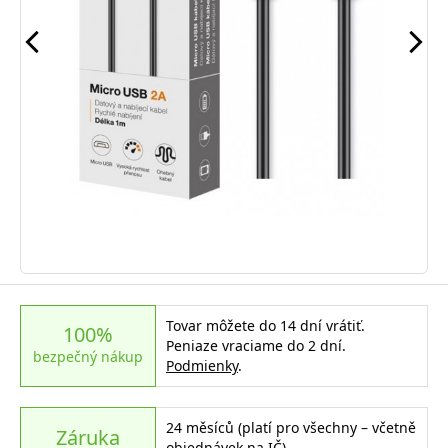
Tovar môžete do 14 dní vrátiť.
100%
Peniaze vraciame do 2 dní.
bezpečný nákup
Podmienky
.
24 měsíců (platí pro všechny – včetně
Záruka
objednávek na IČ)