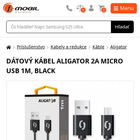
Menu
0
0
Vyhľadávanie
Hľadať
Príslušenstvo
Kabely a redukce
Káble
Aligator
Tu
sa
DÁTOVÝ KÁBEL ALIGATOR 2A MICRO
nachádzate:
USB 1M, BLACK