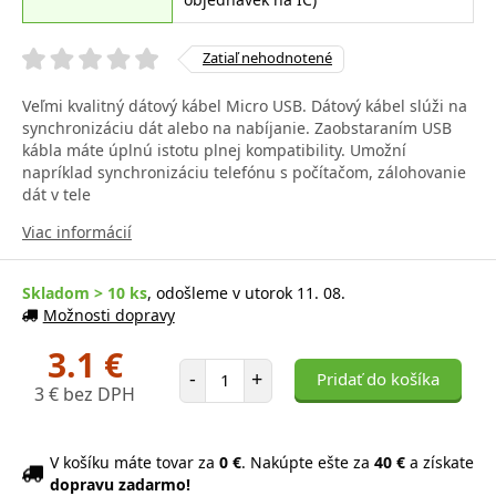
Zatiaľ nehodnotené
Veľmi kvalitný dátový kábel Micro USB. Dátový kábel slúži na
synchronizáciu dát alebo na nabíjanie. Zaobstaraním USB
kábla máte úplnú istotu plnej kompatibility. Umožní
napríklad synchronizáciu telefónu s počítačom, zálohovanie
dát v tele
Viac informácií
Skladom > 10 ks
, odošleme v utorok 11. 08.
Možnosti dopravy
3.1 €
Počet položiek
-
+
Pridať do košíka
3 € bez DPH
V košíku máte tovar za
0 €
. Nakúpte ešte za
40 €
a získate
dopravu zadarmo!