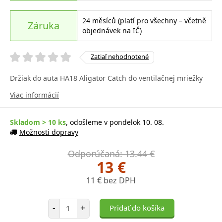
24 měsíců (platí pro všechny – včetně
Záruka
objednávek na IČ)
Zatiaľ nehodnotené
Držiak do auta HA18 Aligator Catch do ventilačnej mriežky
Viac informácií
Skladom > 10 ks
, odošleme v pondelok 10. 08.
Možnosti dopravy
Odporúčaná: 13.44 €
13 €
11 € bez DPH
Počet položiek
-
+
Pridať do košíka