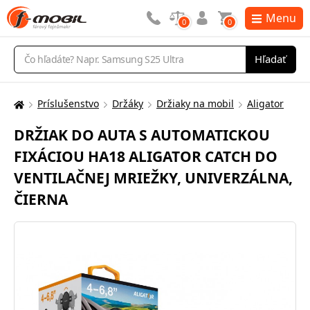
Menu
0
0
Vyhľadávanie
Hľadať
Príslušenstvo
Držáky
Držiaky na mobil
Aligator
Tu
sa
DRŽIAK DO AUTA S AUTOMATICKOU
nachádzate:
FIXÁCIOU HA18 ALIGATOR CATCH DO
VENTILAČNEJ MRIEŽKY, UNIVERZÁLNA,
ČIERNA