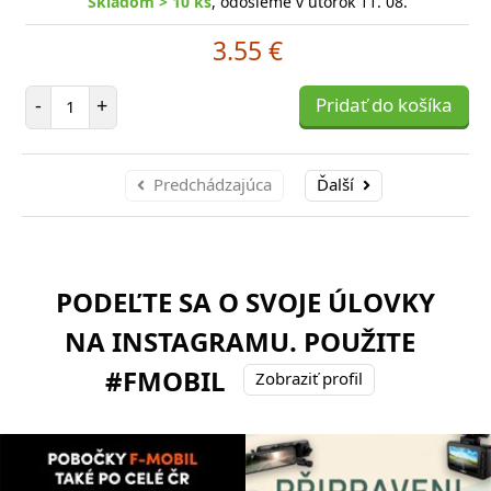
Skladom > 10 ks
, odošleme v utorok 11. 08.
3.55 €
Počet položiek
-
+
Pridať do košíka
Predchádzajúca
Ďalší
PODEĽTE SA O SVOJE ÚLOVKY
NA INSTAGRAMU. POUŽITE
#FMOBIL
Zobraziť profil