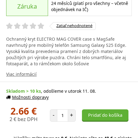
24 měsíců (platí pro všechny – včetně
Záruka
objednávek na IČ)
Zatiaľ nehodnotené
Ochranný kryt ELECTRO MAG COVER case s MagSafe
navrhnutý pre mobilný telefón Samsung Galaxy S25 Edge.
Vysoká kvalita prevedenia pramení z dobrých materiálov
použitých pri výrobe puzdra. Chráni telo smartfónu, ale aj
fotoaparát, a to rámčekom okolo šošovie
Viac informácií
Skladom > 10 ks
, odošleme v utorok 11. 08.
Možnosti dopravy
2.66 €
Počet položiek
-
+
Pridať do košíka
2 € bez DPH