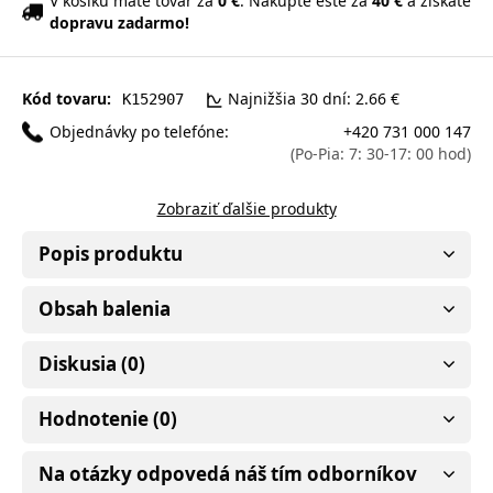
V košíku máte tovar za
0 €
. Nakúpte ešte za
40 €
a získate
dopravu zadarmo!
Kód tovaru:
Najnižšia 30 dní: 2.66 €
K152907
Objednávky po telefóne:
+420 731 000 147
(Po-Pia: 7: 30-17: 00 hod)
Zobraziť ďalšie produkty
Popis produktu
Obsah balenia
Diskusia (0)
Hodnotenie (0)
Na otázky odpovedá náš tím odborníkov