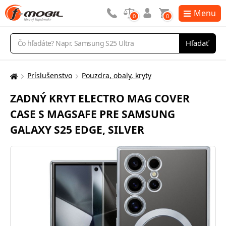
Menu
0
0
Vyhľadávanie
Hľadať
Príslušenstvo
Pouzdra, obaly, kryty
Tu
sa
ZADNÝ KRYT ELECTRO MAG COVER
nachádzate:
CASE S MAGSAFE PRE SAMSUNG
GALAXY S25 EDGE, SILVER