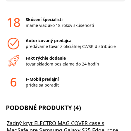
18
Skúsení špecialisti
máme viac ako 18 rokov skúseností
Autorizovaný predajca
predávame tovar z oficiálnej CZ/SK distribúcie
Fakt rýchle dodanie
tovar skladom posielame do 24 hodín
6
F-Mobil predajní
príďte sa poradiť
PODOBNÉ PRODUKTY (4)
Zadný kryt ELECTRO MAG COVER case s
MagSafe pre Samsung Galaxy S25 Edge, rose