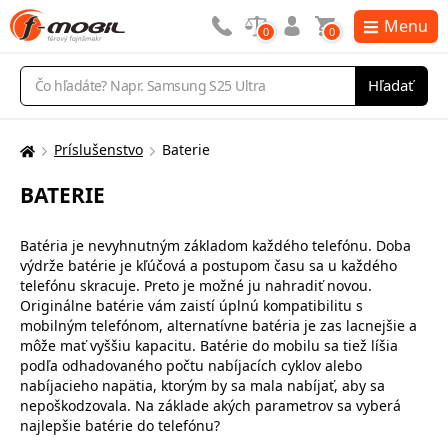
Menu
0
0
Vyhľadávanie
Hľadať
Príslušenstvo
Baterie
Tu
sa
BATERIE
nachádzate:
Batéria
je nevyhnutným
základom každého
telefónu
.
Doba
výdrže batérie
je
kľúčová
a
postupom
času
sa u
každého
telefónu
skracuje
.
Preto je možné
ju nahradiť
novou
.
Originálne batérie
vám zaistí
úplnú
kompatibilitu s
mobilným
telefónom
,
alternatívne
batéria je
zas
lacnejšie a
môže mať
vyššiu
kapacitu
.
Batérie
do mobilu
sa
tiež líšia
podľa
odhadovaného
počtu
nabíjacích
cyklov
alebo
nabíjacieho
napätia
,
ktorým by sa mala
nabíjať
,
aby
sa
nepoškodzovala
.
Na
základe
akých
parametrov
sa
vyberá
najlepšie
batérie
do telefónu
?