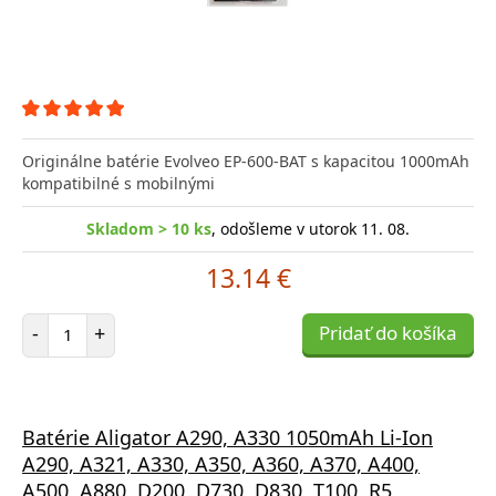
Originálne batérie Evolveo EP-600-BAT s kapacitou 1000mAh
kompatibilné s mobilnými
Skladom > 10 ks
, odošleme v utorok 11. 08.
13.14 €
Počet položiek
-
+
Pridať do košíka
Batérie Aligator A290, A330 1050mAh Li-Ion
A290, A321, A330, A350, A360, A370, A400,
A500, A880, D200, D730, D830, T100, R5