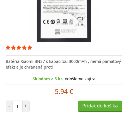
Batéria Xiaomi BN37 s kapacitou 3000mAh , nemá pamäťový
efekt a je chránená proti
Skladom > 5 ks
, odošleme zajtra
5.94 €
Počet položiek
-
+
Pridať do košíka