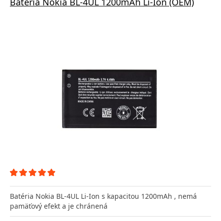
Batéria Nokia BL-4UL 1200mAh Li-Ion (OEM)
Batéria Nokia BL-4UL Li-Ion s kapacitou 1200mAh , nemá
pamäťový efekt a je chránená