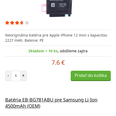
Neoriginálna batéria pre Apple iPhone 12 mini s kapacitou
2227 mAh. Balenie: PE
Skladom > 10 ks
, odošleme zajtra
7.6 €
Počet položiek
-
+
Pridať do košíka
Batéria EB-BG781ABU pre Samsung Li-Ion
4500mAh (OEM)