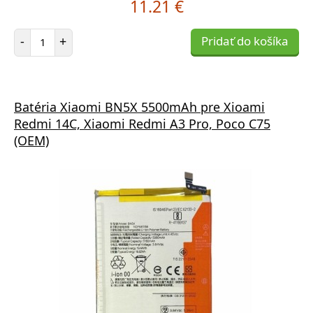
11.21 €
Počet položiek
-
+
Pridať do košíka
Batéria Xiaomi BN5X 5500mAh pre Xioami
Redmi 14C, Xiaomi Redmi A3 Pro, Poco C75
(OEM)