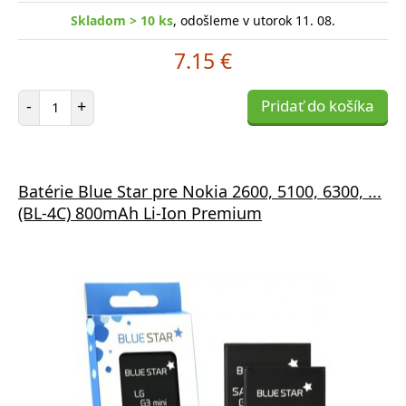
Skladom > 10 ks
, odošleme v utorok 11. 08.
7.15 €
Počet položiek
-
+
Pridať do košíka
Batérie Blue Star pre Nokia 2600, 5100, 6300, ...
(BL-4C) 800mAh Li-Ion Premium