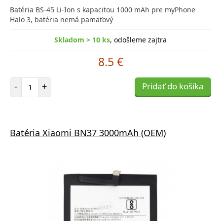
Batéria BS-45 Li-Ion s kapacitou 1000 mAh pre myPhone
Halo 3, batéria nemá pamäťový
Skladom > 10 ks
, odošleme zajtra
8.5 €
Počet položiek
-
+
Pridať do košíka
Batéria Xiaomi BN37 3000mAh (OEM)