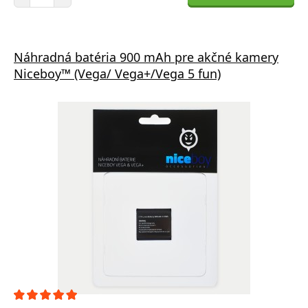
Náhradná batéria 900 mAh pre akčné kamery
Niceboy™ (Vega/ Vega+/Vega 5 fun)