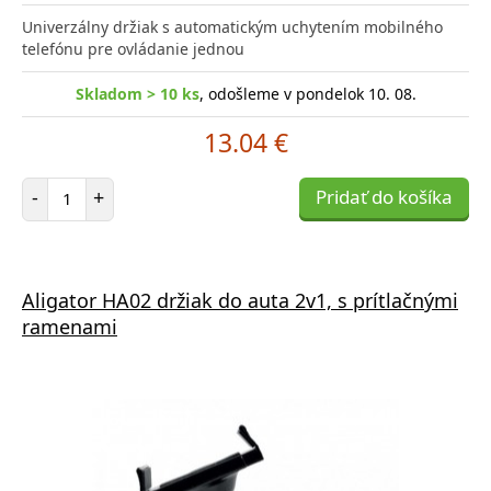
Univerzálny držiak s automatickým uchytením mobilného
telefónu pre ovládanie jednou
Skladom > 10 ks
, odošleme v pondelok 10. 08.
13.04 €
Počet položiek
-
+
Pridať do košíka
Aligator HA02 držiak do auta 2v1, s prítlačnými
ramenami