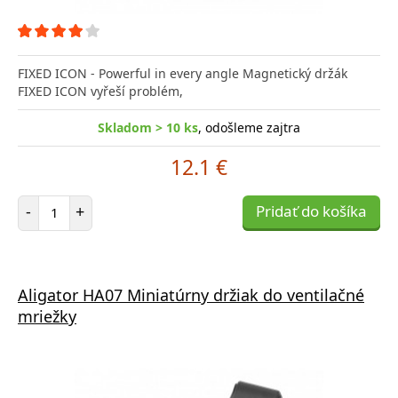
FIXED ICON - Powerful in every angle Magnetický držák
FIXED ICON vyřeší problém,
Skladom > 10 ks
, odošleme zajtra
12.1 €
Počet položiek
-
+
Pridať do košíka
Aligator HA07 Miniatúrny držiak do ventilačné
mriežky