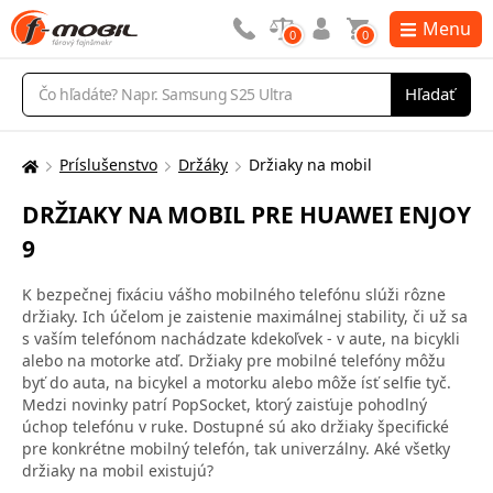
Menu
0
0
Vyhľadávanie
Hľadať
Príslušenstvo
Držáky
Držiaky na mobil
Tu
sa
DRŽIAKY NA MOBIL PRE HUAWEI ENJOY
nachádzate:
9
K bezpečnej fixáciu vášho mobilného telefónu slúži rôzne
držiaky. Ich účelom je zaistenie maximálnej stability, či už sa
s vaším telefónom nachádzate kdekoľvek - v aute, na bicykli
alebo na motorke atď. Držiaky pre mobilné telefóny môžu
byť do auta, na bicykel a motorku alebo môže ísť selfie tyč.
Medzi novinky patrí PopSocket, ktorý zaisťuje pohodlný
úchop telefónu v ruke. Dostupné sú ako držiaky špecifické
pre konkrétne mobilný telefón, tak univerzálny. Aké všetky
držiaky na mobil existujú?