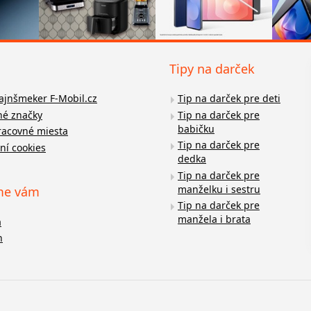
Tipy na darček
fajnšmeker F-Mobil.cz
Tip na darček pre deti
é značky
Tip na darček pre
babičku
racovné miesta
Tip na darček pre
ní cookies
dedka
Tip na darček pre
manželku i sestru
me vám
Tip na darček pre
manžela i brata
a
n