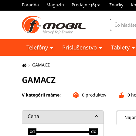
Poradňa
Magazín
Predajne (6)
Značky
Ko
Vyhľadávani
Telefóny
Príslušenstvo
Tablety
GAMACZ
Tu
sa
GAMACZ
nachádzate:
V kategórii máme:
0
produktov
0
ho
Cena
Najpr