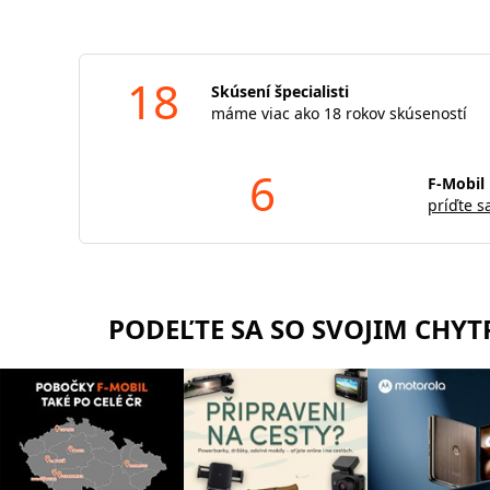
18
Skúsení špecialisti
máme viac ako 18 rokov skúseností
6
F-Mobil 
príďte s
PODEĽTE SA SO SVOJIM CHY