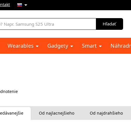
ntakt
e
Hľadať
Wearables
Gadgety
Smart
Náhradn
dnotenie
edávanejšie
Od najlacnejšieho
Od najdrahšieho