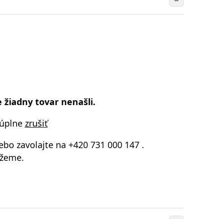
 žiadny tovar nenašli.
 úplne
zrušiť
ebo zavolajte na
+420 731 000 147
.
žeme.