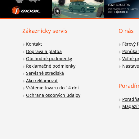
Zákaznícky servis
O nás
Kontakt
Férový 
Doprava a platba
Ponúkan
Obchodné podmienky
Voľné p
Reklamačné podmienky
Nastave
Servisné strediská
Ako reklamovať
Poradí
Vrátenie tovaru do 14 dní
Ochrana osobných údajov
Poradň
Magazí