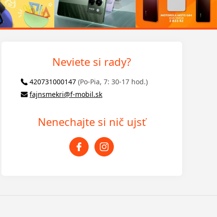
Neviete si rady?
420731000147
(Po-Pia, 7: 30-17 hod.)
fajnsmekri@f-mobil.sk
Nenechajte si nič ujsť