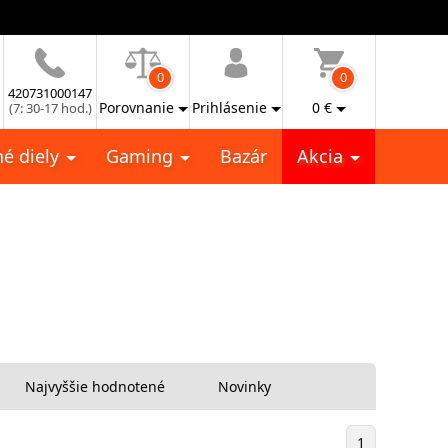
0
0
420731000147
Porovnanie
Prihlásenie
0
€
(7: 30-17 hod.)
é diely
Gaming
Bazár
Akcia
Najvyššie hodnotené
Novinky
1