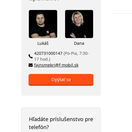
Lukáš
Dana
420731000147
(Po-Pia, 7:30-
17 hod.)
fajnsmekri@f-mobil.sk
Opýtať sa
Hľadáte príslušenstvo pre
telefón?