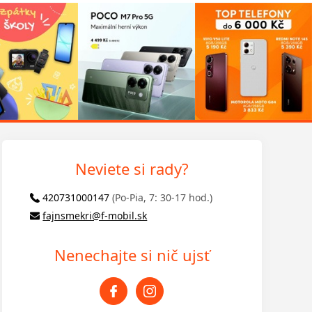
Neviete si rady?
420731000147
(Po-Pia, 7: 30-17 hod.)
fajnsmekri@f-mobil.sk
Nenechajte si nič ujsť