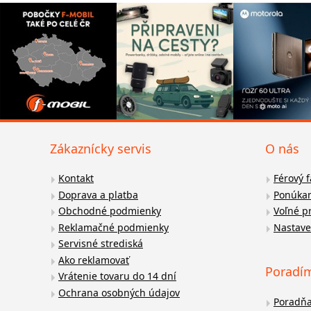
Zákaznícky servis
O nás
Kontakt
Férový 
Doprava a platba
Ponúkan
Obchodné podmienky
Voľné p
Reklamačné podmienky
Nastave
Servisné strediská
Ako reklamovať
Poradí
Vrátenie tovaru do 14 dní
Ochrana osobných údajov
Poradň