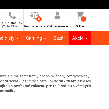
0
0
420731000147
Porovnanie
Prihlásenie
0
€
(7: 30-17 hod.)
é diely
Gaming
Bazár
Akcia
oarde ale má samostatný pohon ovládaný cez gyroskopy
oard
dokážu jazdiť rýchlosťou okolo
10 - 20 km / h
a ich
vojkolka perfektné zábavou pre celú rodinu a všetkých
čuť
hudbu
.