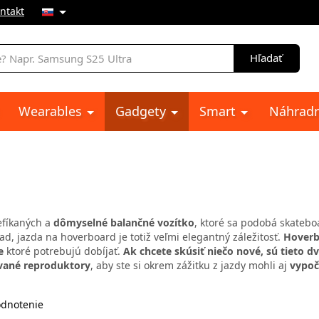
ntakt
e
Hľadať
Wearables
Gadgety
Smart
Náhradn
efíkaných a
dômyselné balančné vozítko
, ktoré sa podobá skateb
ad, jazda na hoverboard je totiž veľmi elegantný záležitosť.
Hoverb
e
ktoré potrebujú dobíjať.
Ak chcete skúsiť niečo nové, sú tieto d
vané reproduktory
, aby ste si okrem zážitku z jazdy mohli aj
vypo
dnotenie