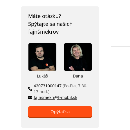
Máte otázku?
Spýtajte sa našich
fajnšmekrov
Lukáš
Dana
420731000147
(Po-Pia, 7:30-
17 hod.)
fajnsmekri@f-mobil.sk
Opýtať sa