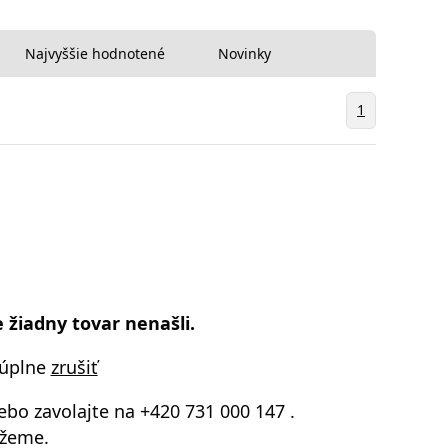
Najvyššie hodnotené
Novinky
1
 žiadny tovar nenašli.
 úplne
zrušiť
ebo zavolajte na
+420 731 000 147
.
žeme.