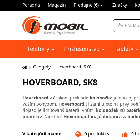
Poradňa
Magazín
Predajne (6)
Značky
Ko
Vyhľadávani
Telefóny
Príslušenstvo
Tablety
Gadgety
Hoverboard, SK8
Tu
sa
HOVERBOARD, SK8
nachádzate:
Hoverboard
v českom preklade
kolonožka
je naozaj pr
Vaším pohybom.
Hoverboard
si zamilujete na prvý pohľ
dojazd je limitovaný batérií. Vnútri
kolonožek
sú
batéri
priateľov
. Niektoré
Hoverboard
majú dokonca zabudo
V kategórii máme:
0
produktov
0
ho