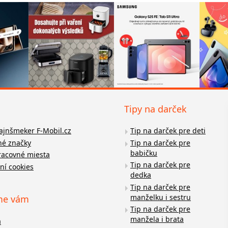
Tipy na darček
fajnšmeker F-Mobil.cz
Tip na darček pre deti
é značky
Tip na darček pre
babičku
racovné miesta
Tip na darček pre
ní cookies
dedka
Tip na darček pre
manželku i sestru
me vám
Tip na darček pre
manžela i brata
a