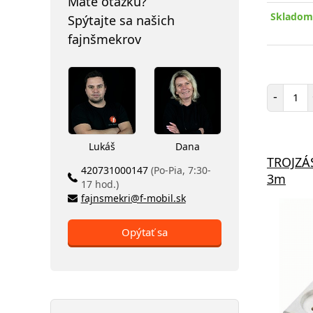
Máte otázku?
Skladom 
Spýtajte sa našich
fajnšmekrov
Poč
-
Lukáš
Dana
TROJZÁ
420731000147
(Po-Pia, 7:30-
3m
17 hod.)
fajnsmekri@f-mobil.sk
Opýtať sa