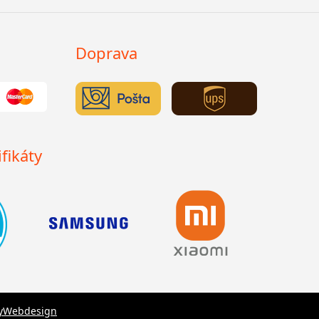
Doprava
fikáty
yWebdesign