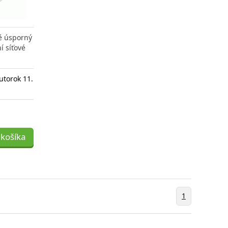
ě úsporný
í síťové
utorok 11.
 košíka
1