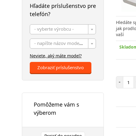
Hľadáte príslušenstvo pre
telefón?
Hledáte s
jak prodlo
- vyberte výrobcu -
vaší
- napíšte názov modelu -
Skladom
Neviete, aký máte model?
Zobraziť príslušenstvo
Poč
-
Pomôžeme vám s
výberom
Prejsť do poradne