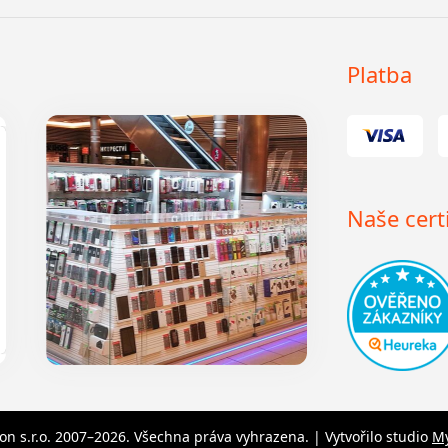
Platba
Naše certi
n s.r.o. 2007–2026. Všechna práva vyhrazena. | Vytvořilo studio
M