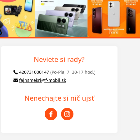
Neviete si rady?
420731000147
(Po-Pia, 7: 30-17 hod.)
fajnsmekri@f-mobil.sk
Nenechajte si nič ujsť