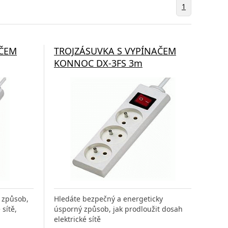
1
AČEM
TROJZÁSUVKA S VYPÍNAČEM
KONNOC DX-3FS 3m
 způsob,
Hledáte bezpečný a energeticky
 sítě,
úsporný způsob, jak prodloužit dosah
elektrické sítě