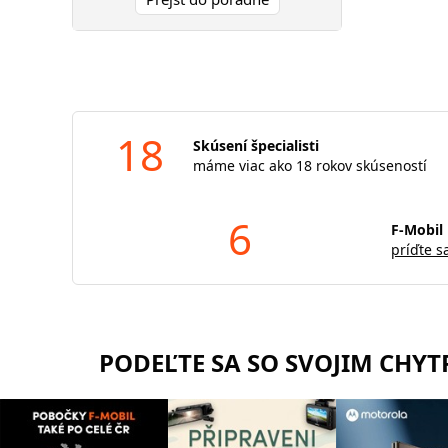
18
Skúsení špecialisti
máme viac ako 18 rokov skúseností
6
F-Mobil 
príďte s
PODEĽTE SA SO SVOJIM CHY