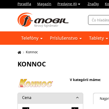
Poradňa
Magazín
Predajne (6)
Značky
Ko
Vyhľadávani
Telefóny
Príslušenstvo
Tablety
Konnoc
Tu
sa
KONNOC
nachádzate:
V kategórii máme:
Cena
Najpr