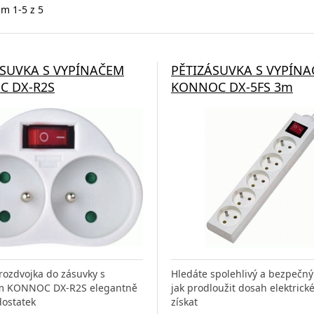
m 1-5 z 5
SUVKA S VYPÍNAČEM
PĚTIZÁSUVKA S VYPÍN
C DX-R2S
KONNOC DX-5FS 3m
 rozdvojka do zásuvky s
Hledáte spolehlivý a bezpečný
m KONNOC DX-R2S elegantně
jak prodloužit dosah elektrické
dostatek
získat