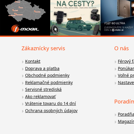
Zákaznícky servis
O nás
Kontakt
Férový 
Doprava a platba
Ponúkan
Obchodné podmienky
Voľné p
Reklamačné podmienky
Nastave
Servisné strediská
Ako reklamovať
Poradí
Vrátenie tovaru do 14 dní
Ochrana osobných údajov
Poradň
Magazí