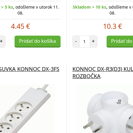
> 5 ks
, odošleme v utorok 11.
Skladom > 10 ks
, odošleme v 
08.
08.
4.45 €
10.3 €
et položiek
Počet položiek
+
Pridať do košíka
-
+
Pridať do
SUVKA KONNOC DX-3FS
KONNOC DX-R3(D3) KU
ROZBOČKA