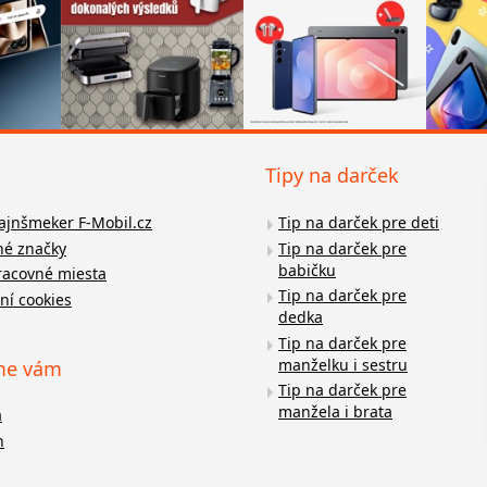
Tipy na darček
fajnšmeker F-Mobil.cz
Tip na darček pre deti
é značky
Tip na darček pre
babičku
racovné miesta
Tip na darček pre
ní cookies
dedka
Tip na darček pre
manželku i sestru
me vám
Tip na darček pre
manžela i brata
a
n