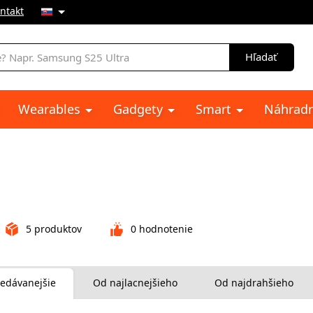
ntakt
e
Hľadať
Wearables
Gadgety
Smart
Náhradn
5
produktov
0
hodnotenie
edávanejšie
Od najlacnejšieho
Od najdrahšieho