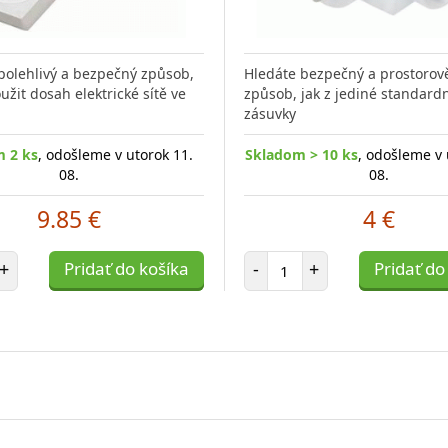
polehlivý a bezpečný způsob,
Hledáte bezpečný a prostorov
užit dosah elektrické sítě ve
způsob, jak z jediné standardn
zásuvky
 2 ks
, odošleme v utorok 11.
Skladom > 10 ks
, odošleme v 
08.
08.
9.85 €
4 €
et položiek
Počet položiek
+
Pridať do košíka
-
+
Pridať do