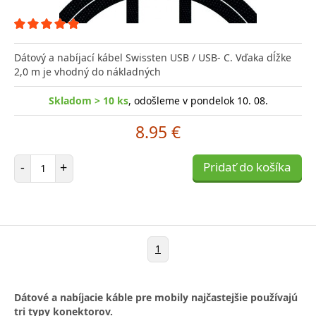
Dátový a nabíjací kábel Swissten USB / USB- C. Vďaka dĺžke
2,0 m je vhodný do nákladných
Skladom > 10 ks
, odošleme v pondelok 10. 08.
8.95 €
Počet položiek
-
+
Pridať do košíka
1
Dátové a nabíjacie káble pre mobily najčastejšie používajú
tri typy konektorov.