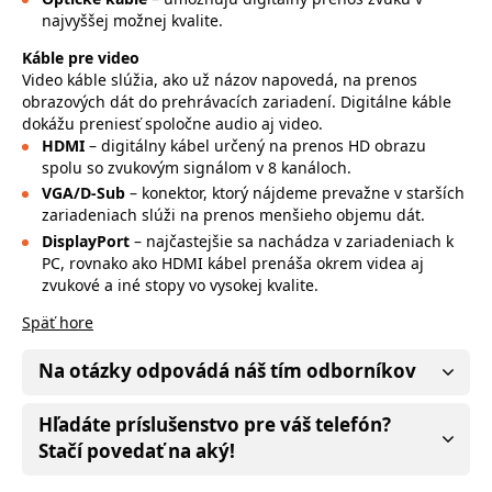
najvyššej možnej kvalite.
Káble pre video
Video káble slúžia, ako už názov napovedá, na prenos
obrazových dát do prehrávacích zariadení. Digitálne káble
dokážu preniesť spoločne audio aj video.
HDMI
– digitálny kábel určený na prenos HD obrazu
spolu so zvukovým signálom v 8 kanáloch.
VGA/D-Sub
– konektor, ktorý nájdeme prevažne v starších
zariadeniach slúži na prenos menšieho objemu dát.
DisplayPort
– najčastejšie sa nachádza v zariadeniach k
PC, rovnako ako HDMI kábel prenáša okrem videa aj
zvukové a iné stopy vo vysokej kvalite.
Späť hore
Na otázky odpovádá náš tím odborníkov
Hľadáte príslušenstvo pre váš telefón?
Stačí povedať na aký!