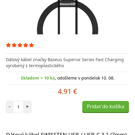
Dátový kábel značky Baseus Superior Series Fast Charging
vyrobený z termoplastického
Skladom > 10 ks
, odošleme v pondelok 10. 08.
4.91 €
Počet položiek
-
+
Pridať do košíka
Dátový kábel SWISSTEN USB / USB-C 3.1 (7mm)