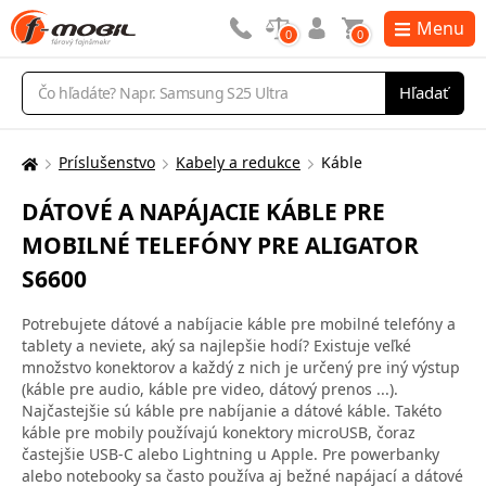
Menu
0
0
Vyhľadávanie
Hľadať
Príslušenstvo
Kabely a redukce
Káble
Tu
sa
DÁTOVÉ A NAPÁJACIE KÁBLE PRE
nachádzate:
MOBILNÉ TELEFÓNY PRE ALIGATOR
S6600
Potrebujete dátové a nabíjacie káble pre mobilné telefóny a
tablety a neviete, aký sa najlepšie hodí? Existuje veľké
množstvo konektorov a každý z nich je určený pre iný výstup
(káble pre audio, káble pre video, dátový prenos ...).
Najčastejšie sú káble pre nabíjanie a dátové káble. Takéto
káble pre mobily používajú konektory microUSB, čoraz
častejšie USB-C alebo Lightning u Apple. Pre powerbanky
alebo notebooky sa často používa aj bežné napájací a dátové