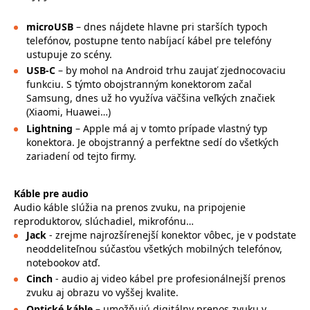
microUSB
– dnes nájdete hlavne pri starších typoch
telefónov, postupne tento nabíjací kábel pre telefóny
ustupuje zo scény.
USB-C
– by mohol na Android trhu zaujať zjednocovaciu
funkciu. S týmto obojstranným konektorom začal
Samsung, dnes už ho využíva väčšina veľkých značiek
(Xiaomi, Huawei…)
Lightning
– Apple má aj v tomto prípade vlastný typ
konektora. Je obojstranný a perfektne sedí do všetkých
zariadení od tejto firmy.
Káble pre audio
Audio káble slúžia na prenos zvuku, na pripojenie
reproduktorov, slúchadiel, mikrofónu…
Jack
- zrejme najrozšírenejší konektor vôbec, je v podstate
neoddeliteľnou súčasťou všetkých mobilných telefónov,
notebookov atď.
Cinch
- audio aj video kábel pre profesionálnejší prenos
zvuku aj obrazu vo vyššej kvalite.
Optické káble
– umožňujú digitálny prenos zvuku v