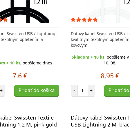
bel Swissten USB / Lightning s
Dátový kábel Swissten USB / L
 textilným opletením a
kvalitným textilným opletením
kovovými
Skladom > 10 ks
, odošleme v
om > 10 ks
, odošleme dnes
10. 08.
7.6 €
8.95 €
et položiek
Počet položiek
+
Pridať do košíka
-
+
Pridať do
kábel Swissten Textile
Dátový kábel Swissten T
htning 1,2 M, pink gold
USB Lightning 2 M, blac