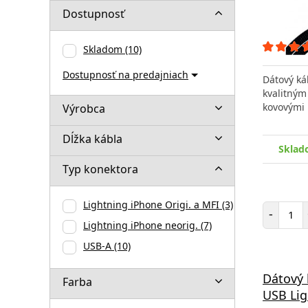
Dostupnosť
Skladom
(10)
Dostupnosť na predajniach
Dátový ká
kvalitným
kovovými
Výrobca
Dĺžka kábla
Sklad
Typ konektora
Lightning iPhone Origi. a MFI
(3)
Poč
-
Lightning iPhone neorig.
(7)
USB-A
(10)
Dátový 
Farba
USB Lig