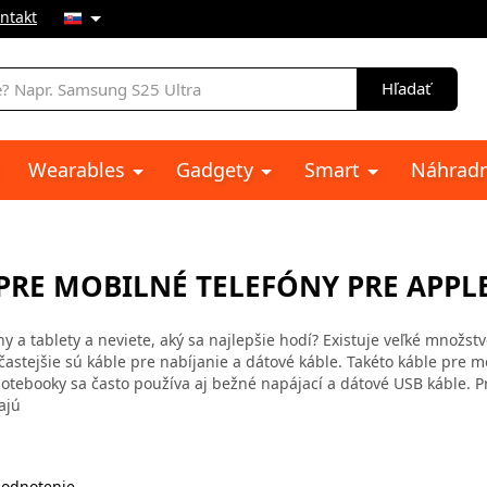
ntakt
e
Hľadať
Wearables
Gadgety
Smart
Náhradn
 PRE MOBILNÉ TELEFÓNY PRE APPL
y a tablety a neviete, aký sa najlepšie hodí? Existuje veľké množst
ajčastejšie sú káble pre nabíjanie a dátové káble. Takéto káble pre 
tebooky sa často používa aj bežné napájací a dátové USB káble. P
ajú
odnotenie