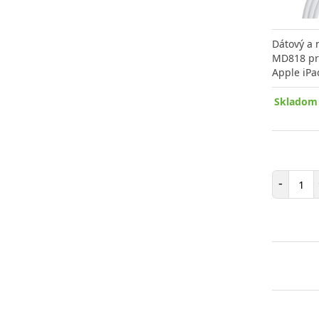
Dátový a 
MD818 pre
Apple iPa
Skladom 
Poč
-