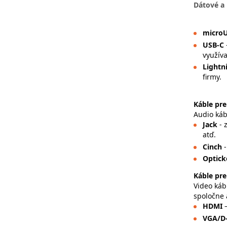
Dátové a 
micro
USB-C
využíva
Lightn
firmy.
Káble pre
Audio káb
Jack
- 
atď.
Cinch
Optick
Káble pre
Video káb
spoločne 
HDMI
VGA/D