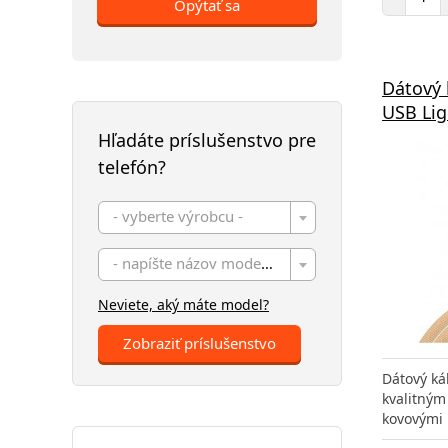
Opýtať sa
Dátový 
USB Lig
Hľadáte príslušenstvo pre
telefón?
- vyberte výrobcu -
- napíšte názov modelu -
Neviete, aký máte model?
Zobraziť príslušenstvo
Dátový ká
kvalitným
kovovými