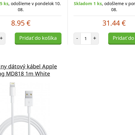
5 ks
, odošleme v pondelok 10.
Skladom 1 ks
, odošleme v po
08.
08.
8.95 €
31.44 €
et položiek
Počet položiek
+
Pridať do košíka
-
+
Pridať do
lny dátový kábel Apple
ing MD818 1m White