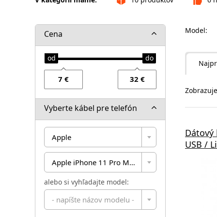
Model:
Cena
Najpr
Zobrazuje
Vyberte kábel pre telefón
Dátový 
Apple
USB / L
Apple iPhone 11 Pro Max
alebo si vyhľadajte model:
- napíšte názov modelu -