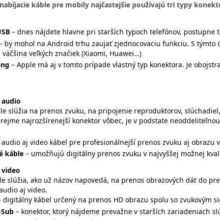
nabíjacie káble pre mobily najčastejšie používajú tri typy konekt
USB
– dnes nájdete hlavne pri starších typoch telefónov, postupne t
– by mohol na Android trhu zaujať zjednocovaciu funkciu. S týmt
 väčšina veľkých značiek (Xiaomi, Huawei…)
ing
– Apple má aj v tomto prípade vlastný typ konektora. Je obojstr
 audio
le slúžia na prenos zvuku, na pripojenie reproduktorov, slúchadie
zrejme najrozšírenejší konektor vôbec, je v podstate neoddeliteľn
- audio aj video kábel pre profesionálnejší prenos zvuku aj obrazu vo
é káble
– umožňujú digitálny prenos zvuku v najvyššej možnej kvali
 video
le slúžia, ako už názov napovedá, na prenos obrazových dát do pre
audio aj video.
– digitálny kábel určený na prenos HD obrazu spolu so zvukovým si
-Sub
– konektor, ktorý nájdeme prevažne v starších zariadeniach s