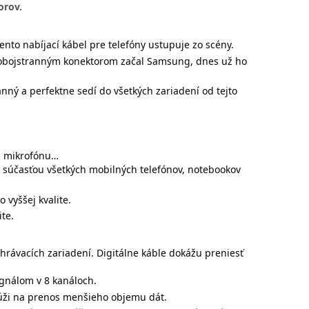
orov.
ento nabíjací kábel pre telefóny ustupuje zo scény.
o obojstranným konektorom začal Samsung, dnes už ho
anný a perfektne sedí do všetkých zariadení od tejto
l, mikrofónu…
ou súčasťou všetkých mobilných telefónov, notebookov
 vyššej kvalite.
te.
hrávacích zariadení. Digitálne káble dokážu preniesť
gnálom v 8 kanáloch.
lúži na prenos menšieho objemu dát.