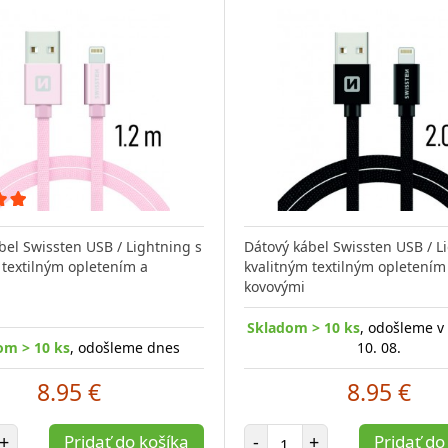
bel Swissten USB / Lightning s
Dátový kábel Swissten USB / L
 textilným opletením a
kvalitným textilným opletením
kovovými
Skladom > 10 ks
, odošleme v
om > 10 ks
, odošleme dnes
10. 08.
8.95 €
8.95 €
et položiek
Počet položiek
+
Pridať do košíka
-
+
Pridať do