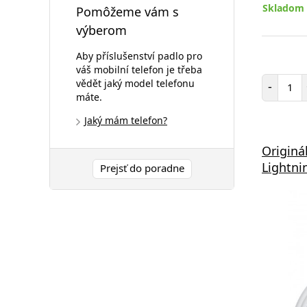
Skladom 
Pomôžeme vám s
výberom
Aby příslušenství padlo pro
váš mobilní telefon je třeba
Poč
vědět jaký model telefonu
-
máte.
Jaký mám telefon?
Originá
Lightn
Prejsť do poradne