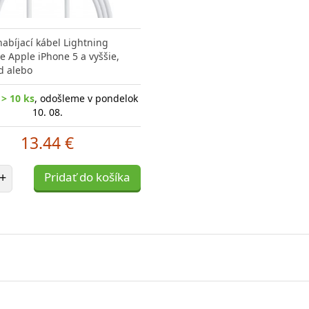
nabíjací kábel Lightning
 Apple iPhone 5 a vyššie,
d alebo
> 10 ks
, odošleme v pondelok
10. 08.
13.44 €
et položiek
+
Pridať do košíka