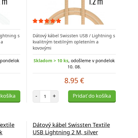
ightning s
Dátový kábel Swissten USB / Lightning s
 a
kvalitným textilným opletením a
kovovými
 pondelok
Skladom > 10 ks
, odošleme v pondelok
10. 08.
8.95 €
Počet položiek
 košíka
-
+
Pridať do košíka
extile
Dátový kábel Swissten Textile
k
USB Lightning 2 M, silver