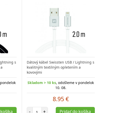
ightning s
Dátový kábel Swissten USB / Lightning s
 a
kvalitným textilným opletením a
kovovými
 pondelok
Skladom > 10 ks
, odošleme v pondelok
10. 08.
8.95 €
Počet položiek
 košíka
-
+
Pridať do košíka