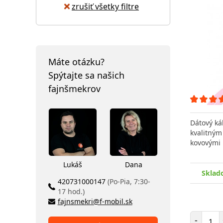
zrušiť všetky filtre
Máte otázku?
Spýtajte sa našich
fajnšmekrov
Dátový ká
kvalitným
kovovými
Lukáš
Dana
Sklad
420731000147
(Po-Pia, 7:30-
17 hod.)
fajnsmekri@f-mobil.sk
Poč
-