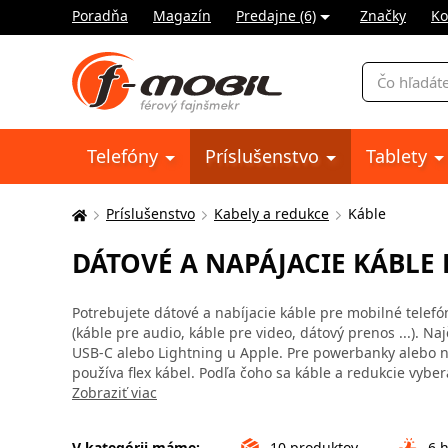
Poradňa
Magazín
Predajne (6)
Značky
Ko
Vyhľadávani
Telefóny
Príslušenstvo
Tablety
Príslušenstvo
Kabely a redukce
Káble
Tu
sa
DÁTOVÉ A NAPÁJACIE KÁBLE
nachádzate:
Potrebujete dátové a nabíjacie káble pre mobilné telefón
(káble pre audio, káble pre video, dátový prenos ...). N
USB-C alebo Lightning u Apple. Pre powerbanky alebo no
používa flex kábel. Podľa čoho sa káble a redukcie vyber
Zobraziť viac
V kategórii máme:
10
produktov
6
h