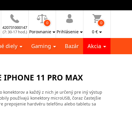
0
0
420731000147
Porovnanie
Prihlásenie
0
€
(7: 30-17 hod.)
é diely
Gaming
Bazár
Akcia
E IPHONE 11 PRO MAX
vo konektorov a každý z nich je určený pre iný výstup
mobily používajú konektory microUSB, čoraz častejšie
re prepojenie hardvéru telefónu alebo tabletu sa