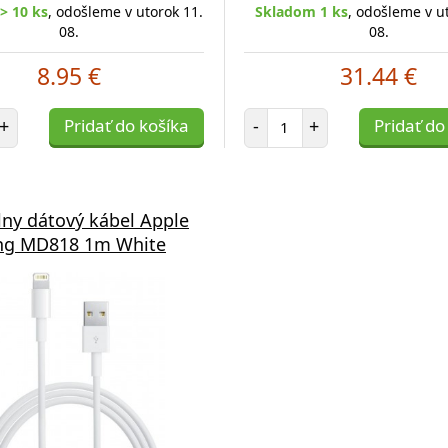
> 10 ks
, odošleme v utorok 11.
Skladom 1 ks
, odošleme v u
08.
08.
8.95 €
31.44 €
et položiek
Počet položiek
+
Pridať do košíka
-
+
Pridať do
lny dátový kábel Apple
ing MD818 1m White