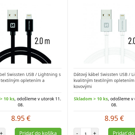
bel Swissten USB / Lightning s
Dátový kábel Swissten USB / L
 textilným opletením a
kvalitným textilným opletením
kovovými
> 10 ks
, odošleme v utorok 11.
Skladom > 10 ks
, odošleme v 
08.
08.
8.95 €
8.95 €
et položiek
Počet položiek
+
Pridať do košíka
-
+
Pridať do