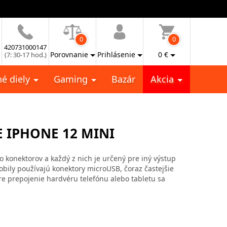
0
0
420731000147
Porovnanie
Prihlásenie
0
€
(7: 30-17 hod.)
é diely
Gaming
Bazár
Akcia
E IPHONE 12 MINI
vo konektorov a každý z nich je určený pre iný výstup
mobily používajú konektory microUSB, čoraz častejšie
re prepojenie hardvéru telefónu alebo tabletu sa