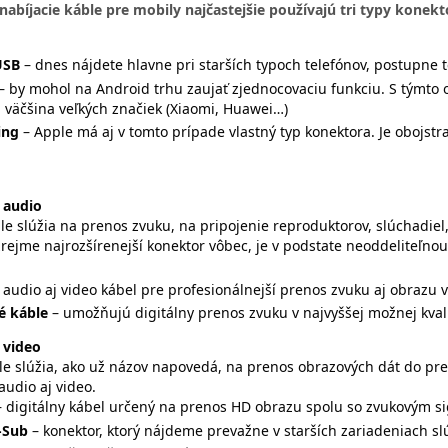
nabíjacie káble pre mobily najčastejšie používajú tri typy konekt
USB
– dnes nájdete hlavne pri starších typoch telefónov, postupne t
– by mohol na Android trhu zaujať zjednocovaciu funkciu. S týmt
 väčšina veľkých značiek (Xiaomi, Huawei…)
ing
– Apple má aj v tomto prípade vlastný typ konektora. Je obojstr
 audio
le slúžia na prenos zvuku, na pripojenie reproduktorov, slúchadie
zrejme najrozšírenejší konektor vôbec, je v podstate neoddeliteľn
- audio aj video kábel pre profesionálnejší prenos zvuku aj obrazu vo
é káble
– umožňujú digitálny prenos zvuku v najvyššej možnej kvali
 video
le slúžia, ako už názov napovedá, na prenos obrazových dát do pre
audio aj video.
– digitálny kábel určený na prenos HD obrazu spolu so zvukovým si
-Sub
– konektor, ktorý nájdeme prevažne v starších zariadeniach s