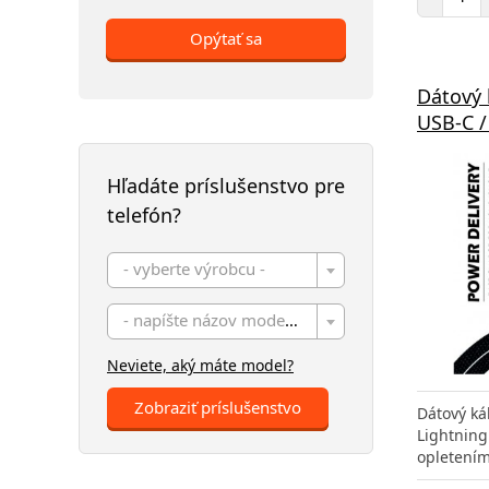
Opýtať sa
Dátový 
USB-C /
Hľadáte príslušenstvo pre
telefón?
- vyberte výrobcu -
- napíšte názov modelu -
Neviete, aký máte model?
Zobraziť príslušenstvo
Dátový ká
Lightning
opletením