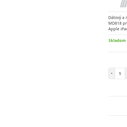
Dátový a 
MD818 pre
Apple iPa
Skladom 
Poč
-