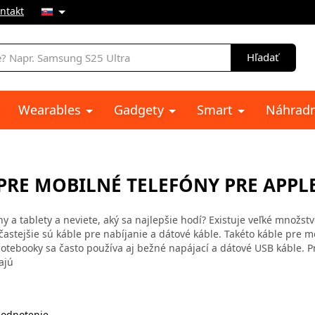
ntakt
e
Hľadať
Wearables
Gadgety
Smart
Náhradn
PRE MOBILNÉ TELEFÓNY PRE APPL
y a tablety a neviete, aký sa najlepšie hodí? Existuje veľké množst
ajčastejšie sú káble pre nabíjanie a dátové káble. Takéto káble pre 
tebooky sa často používa aj bežné napájací a dátové USB káble. P
ajú
odnotenie