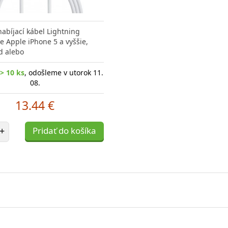
nabíjací kábel Lightning
 Apple iPhone 5 a vyššie,
d alebo
> 10 ks
, odošleme v utorok 11.
08.
13.44 €
et položiek
+
Pridať do košíka