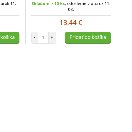
torok 11.
Skladom > 10 ks
, odošleme v utorok 11.
08.
13.44 €
Počet položiek
 košíka
-
+
Pridať do košíka