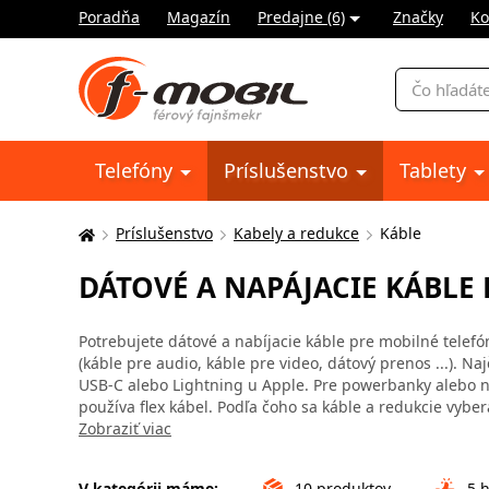
Poradňa
Magazín
Predajne (6)
Značky
Ko
Vyhľadávani
Telefóny
Príslušenstvo
Tablety
Príslušenstvo
Kabely a redukce
Káble
Tu
sa
DÁTOVÉ A NAPÁJACIE KÁBLE 
nachádzate:
Potrebujete dátové a nabíjacie káble pre mobilné telefón
(káble pre audio, káble pre video, dátový prenos ...). N
USB-C alebo Lightning u Apple. Pre powerbanky alebo no
používa flex kábel. Podľa čoho sa káble a redukcie vyber
Zobraziť viac
V kategórii máme:
10
produktov
5
h