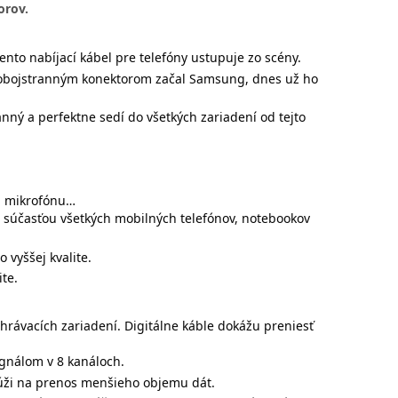
orov.
ento nabíjací kábel pre telefóny ustupuje zo scény.
o obojstranným konektorom začal Samsung, dnes už ho
anný a perfektne sedí do všetkých zariadení od tejto
l, mikrofónu…
ou súčasťou všetkých mobilných telefónov, notebookov
 vyššej kvalite.
te.
hrávacích zariadení. Digitálne káble dokážu preniesť
gnálom v 8 kanáloch.
lúži na prenos menšieho objemu dát.