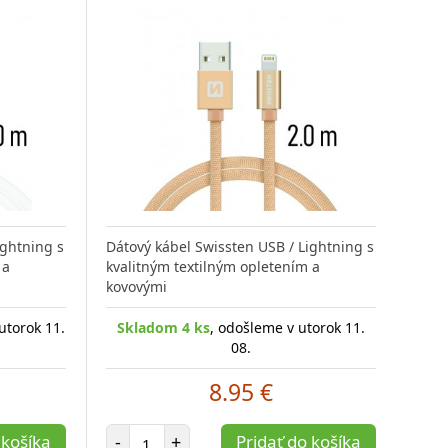
ightning s
Dátový kábel Swissten USB / Lightning s
 a
kvalitným textilným opletením a
kovovými
utorok 11.
Skladom 4 ks
, odošleme v utorok 11.
08.
8.95 €
Počet položiek
 košíka
-
+
Pridať do košíka