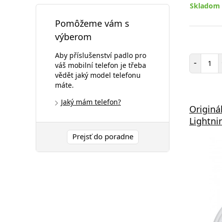
Skladom 
Pomôžeme vám s
výberom
Aby příslušenství padlo pro
Poč
-
váš mobilní telefon je třeba
vědět jaký model telefonu
máte.
Jaký mám telefon?
Originá
Lightn
Prejsť do poradne