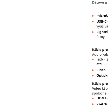
Dátové a 
micro
USB-C
využíva
Lightn
firmy.
Káble pre
Audio káb
Jack
- 
atď.
Cinch
Optick
Káble pre
Video káb
spoločne 
HDMI
VGA/D