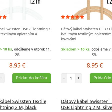
bel Swissten USB / Lightning s
Dátový kábel Swissten USB / L
 textilným opletením a
kvalitným textilným opletením
kovovými
> 10 ks
, odošleme v utorok 11.
Skladom > 10 ks
, odošleme v 
08.
08.
8.95 €
8.95 €
et položiek
Počet položiek
+
Pridať do košíka
-
+
Pridať do
kábel Swissten Textile
Dátový kábel Swissten T
htning 2 M, black
USB Lightning 2 M, silve