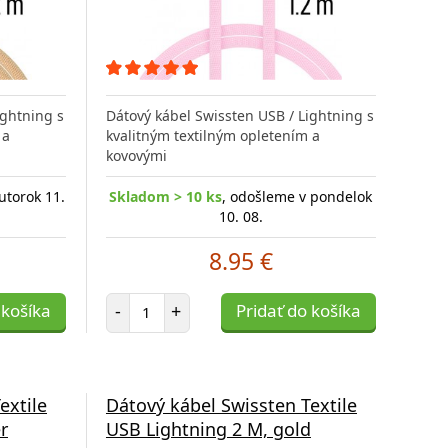
ightning s
Dátový kábel Swissten USB / Lightning s
 a
kvalitným textilným opletením a
kovovými
utorok 11.
Skladom > 10 ks
, odošleme v pondelok
10. 08.
8.95 €
Počet položiek
 košíka
-
+
Pridať do košíka
extile
Dátový kábel Swissten Textile
r
USB Lightning 2 M, gold