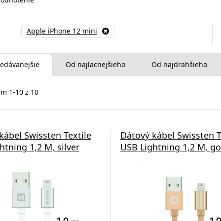
Apple iPhone 12 mini
edávanejšie
Od najlacnejšieho
Od najdrahšieho
m 1-10 z 10
kábel Swissten Textile
Dátový kábel Swissten T
htning 1,2 M, silver
USB Lightning 1,2 M, go