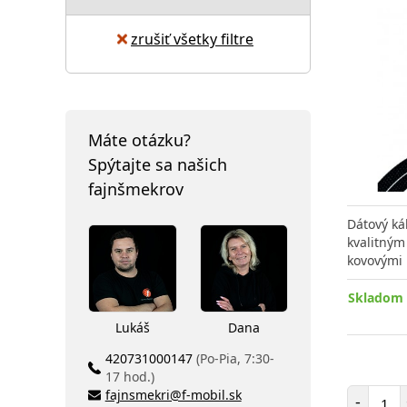
zrušiť všetky filtre
Máte otázku?
Spýtajte sa našich
fajnšmekrov
Dátový ká
kvalitným
kovovými
Skladom 
Lukáš
Dana
420731000147
(Po-Pia, 7:30-
17 hod.)
Poč
fajnsmekri@f-mobil.sk
-