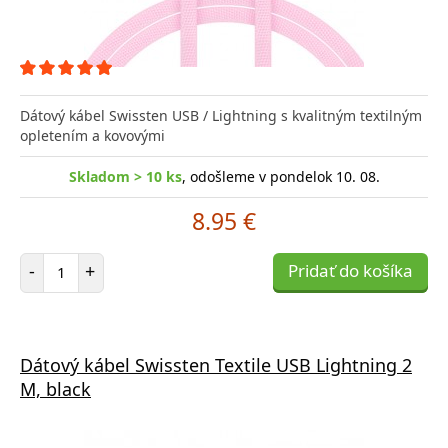
Dátový kábel Swissten USB / Lightning s kvalitným textilným
opletením a kovovými
Skladom > 10 ks
, odošleme v pondelok 10. 08.
8.95 €
Počet položiek
-
+
Pridať do košíka
Dátový kábel Swissten Textile USB Lightning 2
M, black