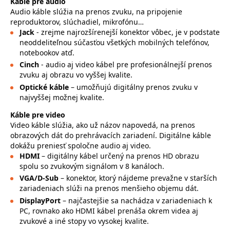
Káble pre audio
Audio káble slúžia na prenos zvuku, na pripojenie
reproduktorov, slúchadiel, mikrofónu…
Jack
- zrejme najrozšírenejší konektor vôbec, je v podstate
neoddeliteľnou súčasťou všetkých mobilných telefónov,
notebookov atď.
Cinch
- audio aj video kábel pre profesionálnejší prenos
zvuku aj obrazu vo vyššej kvalite.
Optické káble
– umožňujú digitálny prenos zvuku v
najvyššej možnej kvalite.
Káble pre video
Video káble slúžia, ako už názov napovedá, na prenos
obrazových dát do prehrávacích zariadení. Digitálne káble
dokážu preniesť spoločne audio aj video.
HDMI
– digitálny kábel určený na prenos HD obrazu
spolu so zvukovým signálom v 8 kanáloch.
VGA/D-Sub
– konektor, ktorý nájdeme prevažne v starších
zariadeniach slúži na prenos menšieho objemu dát.
DisplayPort
– najčastejšie sa nachádza v zariadeniach k
PC, rovnako ako HDMI kábel prenáša okrem videa aj
zvukové a iné stopy vo vysokej kvalite.