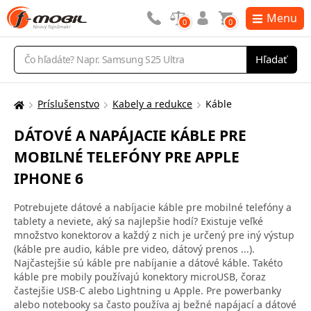
Menu
0
0
Vyhľadávanie
Hľadať
Príslušenstvo
Kabely a redukce
Káble
Tu
sa
DÁTOVÉ A NAPÁJACIE KÁBLE PRE
nachádzate:
MOBILNÉ TELEFÓNY PRE APPLE
IPHONE 6
Potrebujete dátové a nabíjacie káble pre mobilné telefóny a
tablety a neviete, aký sa najlepšie hodí? Existuje veľké
množstvo konektorov a každý z nich je určený pre iný výstup
(káble pre audio, káble pre video, dátový prenos ...).
Najčastejšie sú káble pre nabíjanie a dátové káble. Takéto
káble pre mobily používajú konektory microUSB, čoraz
častejšie USB-C alebo Lightning u Apple. Pre powerbanky
alebo notebooky sa často používa aj bežné napájací a dátové