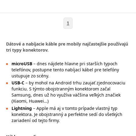
1
Dátové a nabíjacie káble pre mobily najčastejšie používajú
tri typy konektorov.
microUSB
– dnes nájdete hlavne pri starších typoch
telefónov, postupne tento nabíjací kábel pre telefóny
ustupuje zo scény.
USB-C
– by mohol na Android trhu zaujať zjednocovaciu
funkciu. S týmto obojstranným konektorom začal
Samsung, dnes už ho využíva väčšina veľkých značiek
(Xiaomi, Huawei…)
Lightning
– Apple má aj v tomto prípade vlastný typ
konektora. Je obojstranný a perfektne sedí do všetkých
zariadení od tejto firmy.