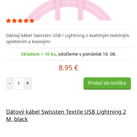
Dátový kábel Swissten USB / Lightning s kvalitným textilným
opletením a kovovými
Skladom > 10 ks
, odošleme v pondelok 10. 08.
8.95 €
Počet položiek
-
+
Pridať do košíka
Dátový kábel Swissten Textile USB Lightning 2
M, black