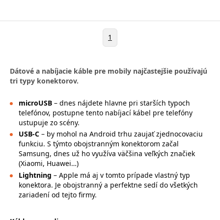
1
Dátové a nabíjacie káble pre mobily najčastejšie používajú
tri typy konektorov.
microUSB
– dnes nájdete hlavne pri starších typoch
telefónov, postupne tento nabíjací kábel pre telefóny
ustupuje zo scény.
USB-C
– by mohol na Android trhu zaujať zjednocovaciu
funkciu. S týmto obojstranným konektorom začal
Samsung, dnes už ho využíva väčšina veľkých značiek
(Xiaomi, Huawei…)
Lightning
– Apple má aj v tomto prípade vlastný typ
konektora. Je obojstranný a perfektne sedí do všetkých
zariadení od tejto firmy.