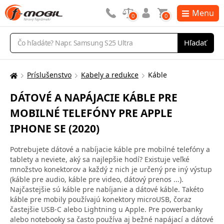
Menu
0
0
Vyhľadávanie
Hľadať
Príslušenstvo
Kabely a redukce
Káble
Tu
sa
DÁTOVÉ A NAPÁJACIE KÁBLE PRE
nachádzate:
MOBILNÉ TELEFÓNY PRE APPLE
IPHONE SE (2020)
Potrebujete dátové a nabíjacie káble pre mobilné telefóny a
tablety a neviete, aký sa najlepšie hodí? Existuje veľké
množstvo konektorov a každý z nich je určený pre iný výstup
(káble pre audio, káble pre video, dátový prenos ...).
Najčastejšie sú káble pre nabíjanie a dátové káble. Takéto
káble pre mobily používajú konektory microUSB, čoraz
častejšie USB-C alebo Lightning u Apple. Pre powerbanky
alebo notebooky sa často používa aj bežné napájací a dátové