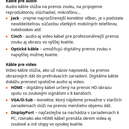
Káble pre audio
Audio káble slúžia na prenos zvuku, na pripojenie
reproduktorov, slúchadiel, mikrofónu…
Jack
- zrejme najrozšírenejší konektor vôbec, je v podstate
neoddeliteľnou súčasťou všetkých mobilných telefónov,
notebookov atď.
Cinch
- audio aj video kábel pre profesionálnejší prenos
zvuku aj obrazu vo vyššej kvalite.
Optické káble
– umožňujú digitálny prenos zvuku v
najvyššej možnej kvalite.
Káble pre video
Video káble slúžia, ako už názov napovedá, na prenos
obrazových dát do prehrávacích zariadení. Digitálne káble
dokážu preniesť spoločne audio aj video.
HDMI
– digitálny kábel určený na prenos HD obrazu
spolu so zvukovým signálom v 8 kanáloch.
VGA/D-Sub
– konektor, ktorý nájdeme prevažne v starších
zariadeniach slúži na prenos menšieho objemu dát.
DisplayPort
– najčastejšie sa nachádza v zariadeniach k
PC, rovnako ako HDMI kábel prenáša okrem videa aj
zvukové a iné stopy vo vysokej kvalite.