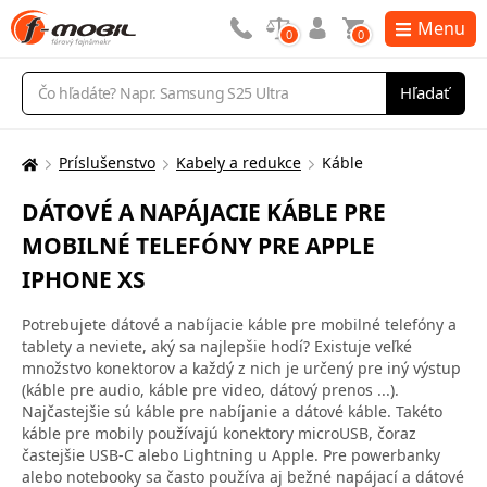
Menu
0
0
Vyhľadávanie
Hľadať
Príslušenstvo
Kabely a redukce
Káble
Tu
sa
DÁTOVÉ A NAPÁJACIE KÁBLE PRE
nachádzate:
MOBILNÉ TELEFÓNY PRE APPLE
IPHONE XS
Potrebujete dátové a nabíjacie káble pre mobilné telefóny a
tablety a neviete, aký sa najlepšie hodí? Existuje veľké
množstvo konektorov a každý z nich je určený pre iný výstup
(káble pre audio, káble pre video, dátový prenos ...).
Najčastejšie sú káble pre nabíjanie a dátové káble. Takéto
káble pre mobily používajú konektory microUSB, čoraz
častejšie USB-C alebo Lightning u Apple. Pre powerbanky
alebo notebooky sa často používa aj bežné napájací a dátové