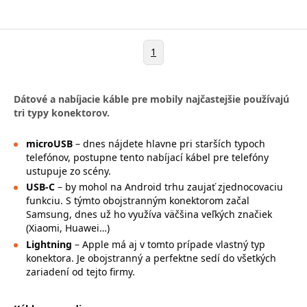
1
Dátové a nabíjacie káble pre mobily najčastejšie používajú
tri typy konektorov.
microUSB
– dnes nájdete hlavne pri starších typoch
telefónov, postupne tento nabíjací kábel pre telefóny
ustupuje zo scény.
USB-C
– by mohol na Android trhu zaujať zjednocovaciu
funkciu. S týmto obojstranným konektorom začal
Samsung, dnes už ho využíva väčšina veľkých značiek
(Xiaomi, Huawei…)
Lightning
– Apple má aj v tomto prípade vlastný typ
konektora. Je obojstranný a perfektne sedí do všetkých
zariadení od tejto firmy.