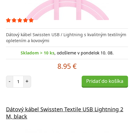
Dátový kábel Swissten USB / Lightning s kvalitným textilným
opletením a kovovými
Skladom > 10 ks
, odošleme v pondelok 10. 08.
8.95 €
Počet položiek
-
+
Pridať do košíka
Dátový kábel Swissten Textile USB Lightning 2
M, black