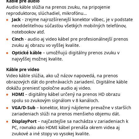
Káble pre audio
Audio káble slúžia na prenos zvuku, na pripojenie
reproduktorov, slúchadiel, mikrofónu…
Jack
- zrejme najrozšírenejší konektor vôbec, je v podstate
neoddeliteľnou súčasťou všetkých mobilných telefónov,
notebookov atď.
Cinch
- audio aj video kábel pre profesionálnejší prenos
zvuku aj obrazu vo vyššej kvalite.
Optické káble
– umožňujú digitálny prenos zvuku v
najvyššej možnej kvalite.
Káble pre video
Video káble slúžia, ako už názov napovedá, na prenos
obrazových dát do prehrávacích zariadení. Digitálne káble
dokážu preniesť spoločne audio aj video.
HDMI
– digitálny kábel určený na prenos HD obrazu
spolu so zvukovým signálom v 8 kanáloch.
VGA/D-Sub
– konektor, ktorý nájdeme prevažne v starších
zariadeniach slúži na prenos menšieho objemu dát.
DisplayPort
– najčastejšie sa nachádza v zariadeniach k
PC, rovnako ako HDMI kábel prenáša okrem videa aj
zvukové a iné stopy vo vysokej kvalite.