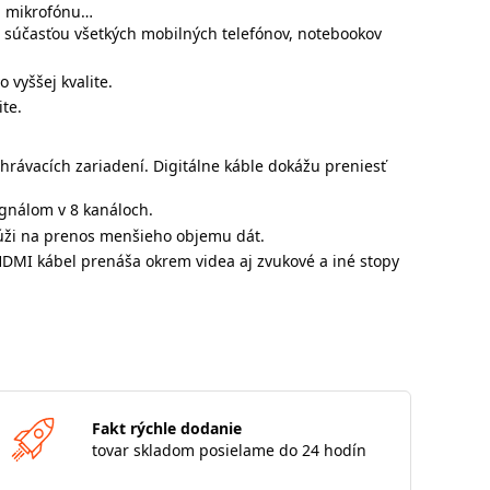
l, mikrofónu…
ou súčasťou všetkých mobilných telefónov, notebookov
 vyššej kvalite.
te.
hrávacích zariadení. Digitálne káble dokážu preniesť
gnálom v 8 kanáloch.
lúži na prenos menšieho objemu dát.
 HDMI kábel prenáša okrem videa aj zvukové a iné stopy
Fakt rýchle dodanie
tovar skladom posielame do 24 hodín