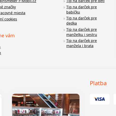
fajnšmeker F-Mobil.cz
Tip na darček pre deti
é značky
Tip na darček pre
babičku
racovné miesta
Tip na darček pre
ní cookies
dedka
Tip na darček pre
manželku i sestru
me vám
Tip na darček pre
manžela i brata
a
n
Platba