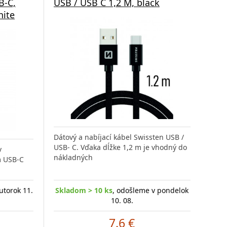
B-C,
USB / USB C 1,2 M, black
hite
Dátový a nabíjací kábel Swissten USB /
USB- C. Vďaka dĺžke 1,2 m je vhodný do
v
nákladných
m USB-C
utorok 11.
Skladom > 10 ks
, odošleme v pondelok
10. 08.
7.6 €