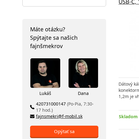
USB-C, 
Máte otázku?
Spýtajte sa našich
fajnšmekrov
Dátový ká
konektorm
Lukáš
Dana
1,2m je v
420731000147
(Po-Pia, 7:30-
17 hod.)
fajnsmekri@f-mobil.sk
Skladom 
Opýtať sa