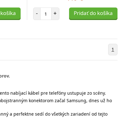
Počet položiek
 košíka
-
+
Pridať do košíka
1
orov.
ento nabíjací kábel pre telefóny ustupuje zo scény.
o obojstranným konektorom začal Samsung, dnes už ho
anný a perfektne sedí do všetkých zariadení od tejto