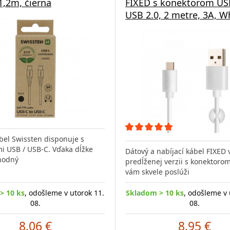
1,2m, čierna
FIXED s konektorom US
USB 2.0, 2 metre, 3A, W
bel Swissten disponuje s
i USB / USB-C. Vďaka dĺžke
Dátový a nabíjací kábel FIXED 
hodný
predĺženej verzii s konektoro
vám skvele poslúži
> 10 ks
, odošleme v utorok 11.
Skladom > 10 ks
, odošleme v 
08.
08.
8.06 €
8.95 €