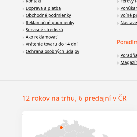
Kontakt
Férový 
Doprava a platba
Ponúkan
Obchodné podmienky
Voľné p
Reklamačné podmienky
Nastave
Servisné strediská
Ako reklamovať
Poradí
Vrátenie tovaru do 14 dní
Ochrana osobných údajov
Poradň
Magazí
12 rokov na trhu, 6 predajní v ČR