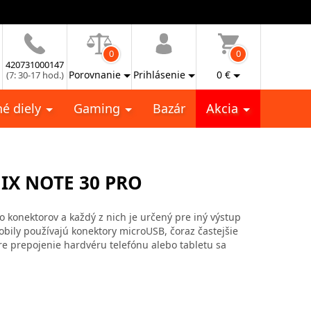
0
0
420731000147
Porovnanie
Prihlásenie
0
€
(7: 30-17 hod.)
é diely
Gaming
Bazár
Akcia
IX NOTE 30 PRO
vo konektorov a každý z nich je určený pre iný výstup
mobily používajú konektory microUSB, čoraz častejšie
re prepojenie hardvéru telefónu alebo tabletu sa