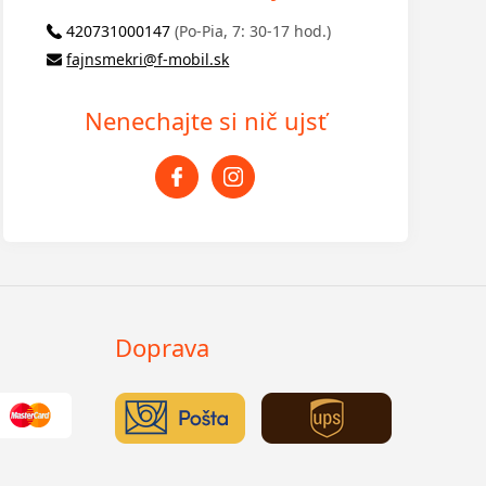
420731000147
(Po-Pia, 7: 30-17 hod.)
fajnsmekri@f-mobil.sk
Nenechajte si nič ujsť
Doprava