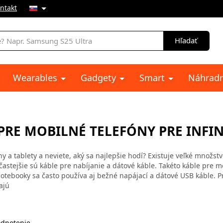
ntakt
e
Hľadať
Wearables
Gadgety
Smart
Náhradn
PRE MOBILNÉ TELEFÓNY PRE INFIN
y a tablety a neviete, aký sa najlepšie hodí? Existuje veľké množst
ajčastejšie sú káble pre nabíjanie a dátové káble. Takéto káble pre 
tebooky sa často používa aj bežné napájací a dátové USB káble. P
ajú
dnotenie