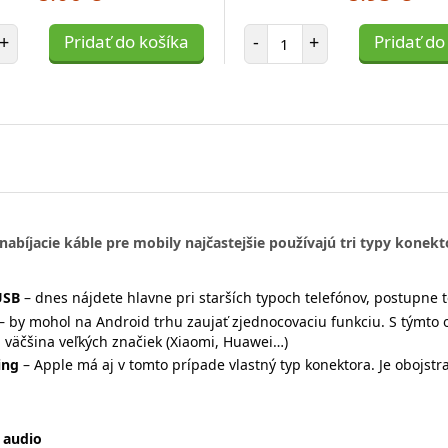
et položiek
Počet položiek
+
Pridať do košíka
-
+
Pridať do
nabíjacie káble pre mobily najčastejšie používajú tri typy konekt
USB
– dnes nájdete hlavne pri starších typoch telefónov, postupne t
– by mohol na Android trhu zaujať zjednocovaciu funkciu. S týmt
 väčšina veľkých značiek (Xiaomi, Huawei…)
ing
– Apple má aj v tomto prípade vlastný typ konektora. Je obojstr
 audio