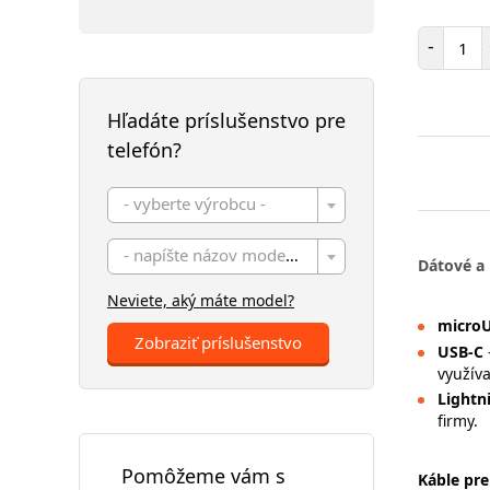
Poč
-
Hľadáte príslušenstvo pre
telefón?
- vyberte výrobcu -
- napíšte názov modelu -
Dátové a 
Neviete, aký máte model?
micro
Zobraziť príslušenstvo
USB-C
využíva
Lightn
firmy.
Pomôžeme vám s
Káble pre