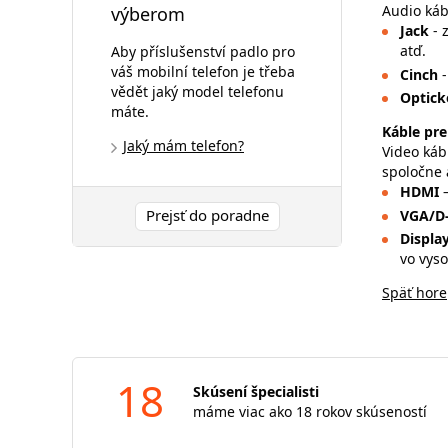
Audio káb
výberom
Jack
- 
atď.
Aby příslušenství padlo pro
váš mobilní telefon je třeba
Cinch
vědět jaký model telefonu
Optick
máte.
Káble pre
Jaký mám telefon?
Video káb
spoločne 
HDMI
Prejsť do poradne
VGA/D
Displa
vo vyso
Späť hore
18
Skúsení špecialisti
máme viac ako 18 rokov skúseností