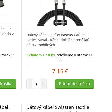
bel EP-
 (teda v
Dátový kábel značky Baseus Cafule
Series Metal . Kábel dokáže prenášať
dáta z mobilných
utorok 11.
Skladom > 10 ks
, odošleme v utorok 11.
08.
7.15 €
Počet položiek
 košíka
-
+
Pridať do košíka
ábel
Dátový kábel Swissten Textile