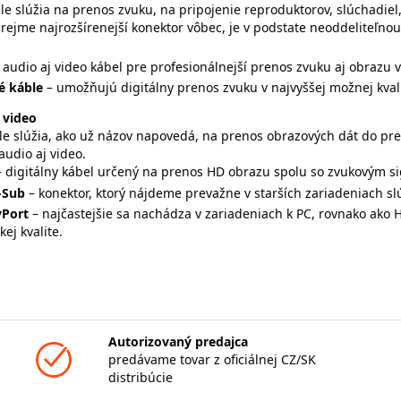
le slúžia na prenos zvuku, na pripojenie reproduktorov, slúchadie
zrejme najrozšírenejší konektor vôbec, je v podstate neoddeliteľn
- audio aj video kábel pre profesionálnejší prenos zvuku aj obrazu vo
é káble
– umožňujú digitálny prenos zvuku v najvyššej možnej kvali
 video
le slúžia, ako už názov napovedá, na prenos obrazových dát do pre
audio aj video.
– digitálny kábel určený na prenos HD obrazu spolu so zvukovým si
-Sub
– konektor, ktorý nájdeme prevažne v starších zariadeniach s
yPort
– najčastejšie sa nachádza v zariadeniach k PC, rovnako ako
kej kvalite.
Autorizovaný predajca
predávame tovar z oficiálnej CZ/SK
distribúcie