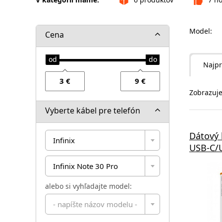
Model:
Cena
Najpr
Zobrazuje
Vyberte kábel pre telefón
Dátový
Infinix
USB-C/U
Infinix Note 30 Pro
alebo si vyhľadajte model:
- napíšte názov modelu -