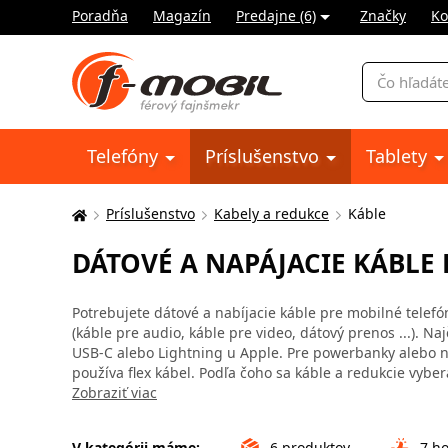
Poradňa
Magazín
Predajne (6)
Značky
Ko
Vyhľadávani
Telefóny
Príslušenstvo
Tablety
Príslušenstvo
Kabely a redukce
Káble
Tu
sa
DÁTOVÉ A NAPÁJACIE KÁBLE 
nachádzate:
Potrebujete dátové a nabíjacie káble pre mobilné telefón
(káble pre audio, káble pre video, dátový prenos ...). N
USB-C alebo Lightning u Apple. Pre powerbanky alebo no
používa flex kábel. Podľa čoho sa káble a redukcie vyber
Zobraziť viac
V kategórii máme:
6
produktov
7
ho