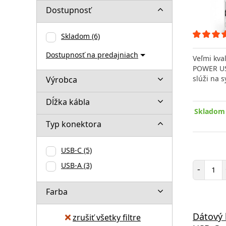
Dostupnosť
Skladom
(6)
Dostupnosť na predajniach
Veľmi kva
POWER US
slúži na 
Výrobca
Dĺžka kábla
Skladom 
Typ konektora
USB-C
(5)
Poč
USB-A
(3)
-
Farba
Dátový 
zrušiť všetky filtre