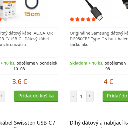
litný dátový kábel ALIGATOR
Originálne Samsung dátový ká
B-C/USB-C . Dátový kábel
DG950CBE Type-C v bulk balení
synchronizáciu
sáčku ako
> 10 ks
, odošleme v pondelok
Skladom > 10 ks
, odošleme v 
10. 08.
08.
3.6 €
4 €
et položiek
Počet položiek
+
Pridať do košíka
-
+
Pridať do
kábel Swissten USB-C /
Dlhý dátový a nabíjací k