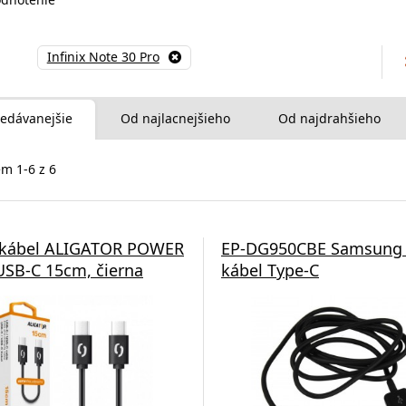
Infinix Note 30 Pro
edávanejšie
Od najlacnejšieho
Od najdrahšieho
m 1-6 z 6
 kábel ALIGATOR POWER
EP-DG950CBE Samsung 
SB-C 15cm, čierna
kábel Type-C