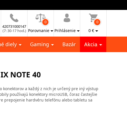
0
0
420731000147
Porovnanie
Prihlásenie
0
€
(7: 30-17 hod.)
é diely
Gaming
Bazár
Akcia
IX NOTE 40
vo konektorov a každý z nich je určený pre iný výstup
mobily používajú konektory microUSB, čoraz častejšie
re prepojenie hardvéru telefónu alebo tabletu sa