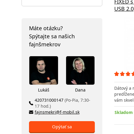
FIXED s
USB 2.0
Máte otázku?
Spýtajte sa našich
fajnšmekrov
Dátový a 
Lukáš
Dana
predĺžene
420731000147
(Po-Pia, 7:30-
vám skvel
17 hod.)
fajnsmekri@f-mobil.sk
Skladom 
Opýtať sa