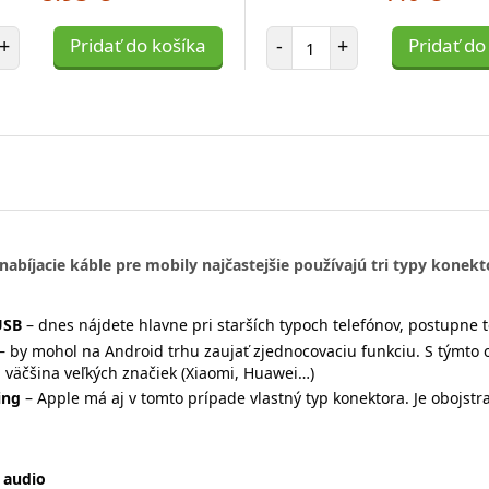
et položiek
Počet položiek
+
Pridať do košíka
-
+
Pridať do
nabíjacie káble pre mobily najčastejšie používajú tri typy konekt
USB
– dnes nájdete hlavne pri starších typoch telefónov, postupne t
– by mohol na Android trhu zaujať zjednocovaciu funkciu. S týmt
 väčšina veľkých značiek (Xiaomi, Huawei…)
ing
– Apple má aj v tomto prípade vlastný typ konektora. Je obojstr
 audio