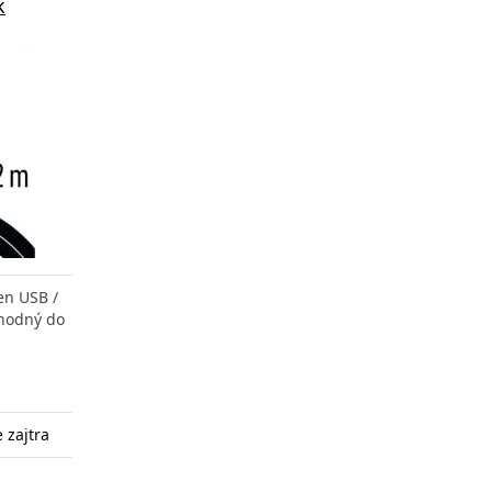
k
en USB /
vhodný do
 zajtra