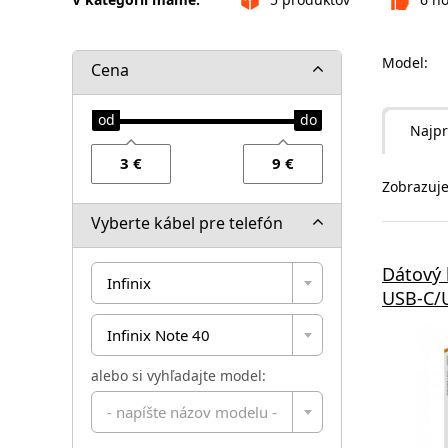
Model:
Cena
Najpr
Zobrazuje
Vyberte kábel pre telefón
Dátový
Infinix
USB-C/U
Infinix Note 40
alebo si vyhľadajte model:
- napíšte názov modelu -