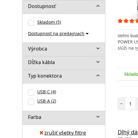
Dostupnosť
Skladom
(5)
Dostupnosť na predajniach
Veľmi kva
POWER US
slúži na 
Výrobca
Dĺžka kábla
Sklad
Typ konektora
USB-C
(4)
Poč
USB-A
(2)
-
Farba
Dlhý dá
zrušiť všetky filtre