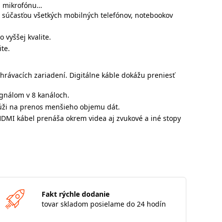
l, mikrofónu…
ou súčasťou všetkých mobilných telefónov, notebookov
 vyššej kvalite.
te.
hrávacích zariadení. Digitálne káble dokážu preniesť
gnálom v 8 kanáloch.
lúži na prenos menšieho objemu dát.
 HDMI kábel prenáša okrem videa aj zvukové a iné stopy
Fakt rýchle dodanie
tovar skladom posielame do 24 hodín