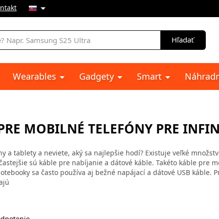
ntakt
e
Hľadať
Wearables
Gadgety
Smart
Náhradn
PRE MOBILNÉ TELEFÓNY PRE INFIN
y a tablety a neviete, aký sa najlepšie hodí? Existuje veľké množst
ajčastejšie sú káble pre nabíjanie a dátové káble. Takéto káble pre 
tebooky sa často používa aj bežné napájací a dátové USB káble. P
ajú
dnotenie