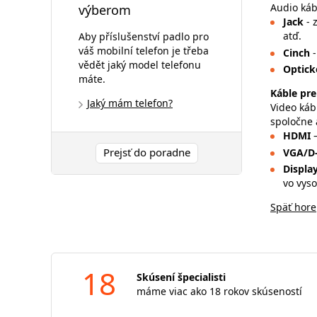
Audio káb
výberom
Jack
- 
atď.
Aby příslušenství padlo pro
váš mobilní telefon je třeba
Cinch
vědět jaký model telefonu
Optick
máte.
Káble pre
Jaký mám telefon?
Video káb
spoločne 
HDMI
Prejsť do poradne
VGA/D
Displa
vo vyso
Späť hore
18
Skúsení špecialisti
máme viac ako 18 rokov skúseností