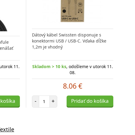
Dátový kábel Swissten disponuje s
konektormi USB / USB-C. Vďaka dĺžke
afule
1,2m je vhodný
renášať
utorok 11.
Skladom > 10 ks
, odošleme v utorok 11.
08.
8.06 €
Počet položiek
 košíka
-
+
Pridať do košíka
extile