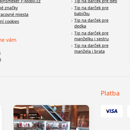
fajnšmeker F-Mobil.cz
Tip na darček pre deti
é značky
Tip na darček pre
babičku
racovné miesta
Tip na darček pre
ní cookies
dedka
Tip na darček pre
manželku i sestru
me vám
Tip na darček pre
manžela i brata
a
n
Platba