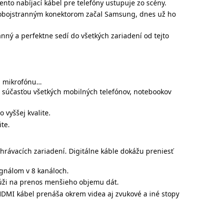
ento nabíjací kábel pre telefóny ustupuje zo scény.
o obojstranným konektorom začal Samsung, dnes už ho
anný a perfektne sedí do všetkých zariadení od tejto
l, mikrofónu…
ou súčasťou všetkých mobilných telefónov, notebookov
 vyššej kvalite.
te.
hrávacích zariadení. Digitálne káble dokážu preniesť
gnálom v 8 kanáloch.
lúži na prenos menšieho objemu dát.
 HDMI kábel prenáša okrem videa aj zvukové a iné stopy