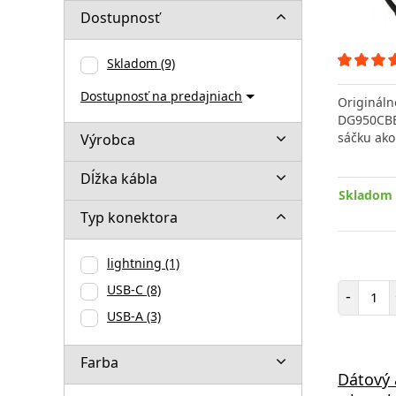
Dostupnosť
Skladom
(9)
Dostupnosť na predajniach
Origináln
DG950CBE 
sáčku ako
Výrobca
Dĺžka kábla
Skladom 
Typ konektora
lightning
(1)
Poč
USB-C
(8)
-
USB-A
(3)
Farba
Dátový 