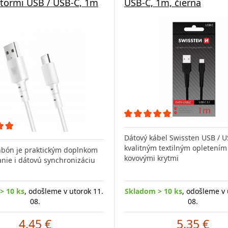
tormi USB / USB-C, 1m
USB-C, 1m, čierna
Dátový kábel Swissten USB / U
kvalitným textilným opletením
nbón je praktickým doplnkom
kovovými krytmi
anie i dátovú synchronizáciu
> 10 ks
, odošleme v utorok 11.
Skladom > 10 ks
, odošleme v 
08.
08.
4.45 €
5.35 €