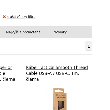
zrušiť všetky filtre
Najvyššie hodnotené
Novinky
1
perior
Kábel Tactical Smooth Thread
ble
Cable USB-A / USB-C, 1m,
 čierna
čierna