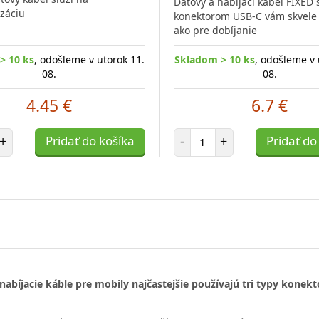
Dátový a nabíjací kábel FIXED 
záciu
konektorom USB-C vám skvele 
ako pre dobíjanie
> 10 ks
, odošleme v utorok 11.
Skladom > 10 ks
, odošleme v 
08.
08.
4.45 €
6.7 €
et položiek
Počet položiek
+
Pridať do košíka
-
+
Pridať do
nabíjacie káble pre mobily najčastejšie používajú tri typy konekt