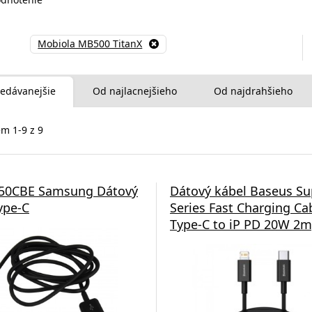
Mobiola MB500 TitanX
edávanejšie
Od najlacnejšieho
Od najdrahšieho
m 1-9 z 9
50CBE Samsung Dátový
Dátový kábel Baseus Su
ype-C
Series Fast Charging Ca
Type-C to iP PD 20W 2m,