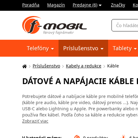
Poradňa
Magazín
Predajne (6)
Značky
Ko
Vyhľadávani
Telefóny
Príslušenstvo
Tablety
Príslušenstvo
Kabely a redukce
Káble
Tu
sa
DÁTOVÉ A NAPÁJACIE KÁBLE
nachádzate:
Potrebujete dátové a nabíjacie káble pre mobilné telefón
(káble pre audio, káble pre video, dátový prenos ...). N
USB-C alebo Lightning u Apple. Pre powerbanky alebo no
používa flex kábel. Podľa čoho sa káble a redukcie vyber
Zobraziť viac
V kategórii máme:
9
produktov
6
ho