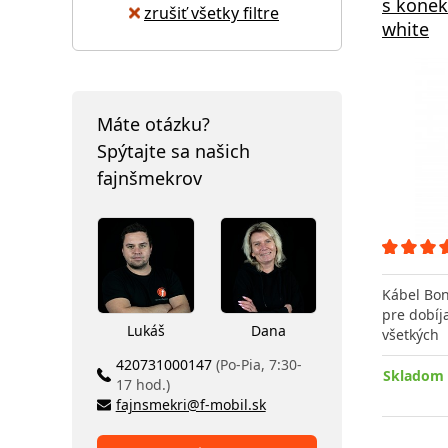
s konek
zrušiť všetky filtre
white
Máte otázku?
Spýtajte sa našich
fajnšmekrov
Kábel Bo
pre dobíj
Lukáš
Dana
všetkých
420731000147
(Po-Pia, 7:30-
Skladom 
17 hod.)
fajnsmekri@f-mobil.sk