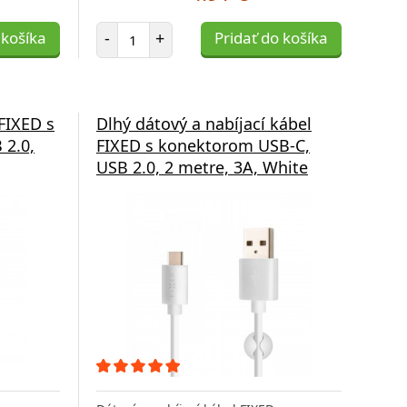
Počet položiek
 košíka
-
+
Pridať do košíka
 FIXED s
Dlhý dátový a nabíjací kábel
 2.0,
FIXED s konektorom USB-C,
USB 2.0, 2 metre, 3A, White