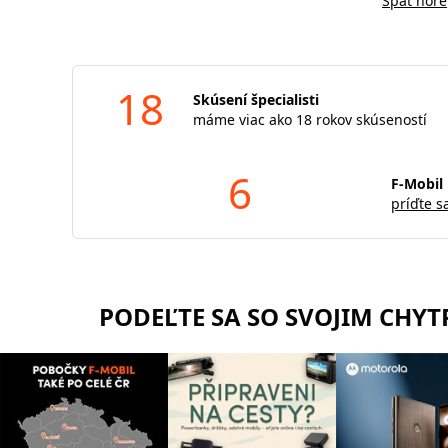
Späť hore
18
Skúsení špecialisti
máme viac ako 18 rokov skúseností
6
F-Mobil 
príďte s
PODEĽTE SA SO SVOJIM CHY