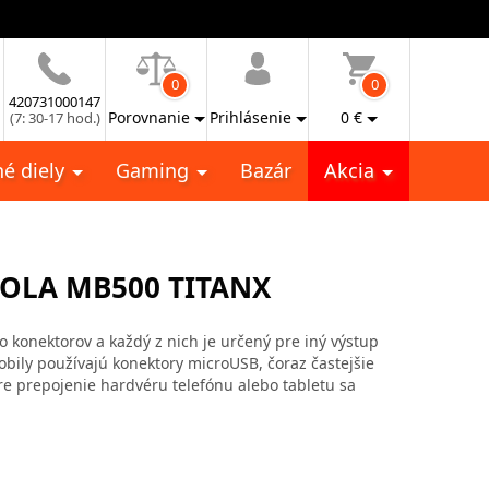
0
0
420731000147
Porovnanie
Prihlásenie
0
€
(7: 30-17 hod.)
é diely
Gaming
Bazár
Akcia
IOLA MB500 TITANX
vo konektorov a každý z nich je určený pre iný výstup
mobily používajú konektory microUSB, čoraz častejšie
re prepojenie hardvéru telefónu alebo tabletu sa