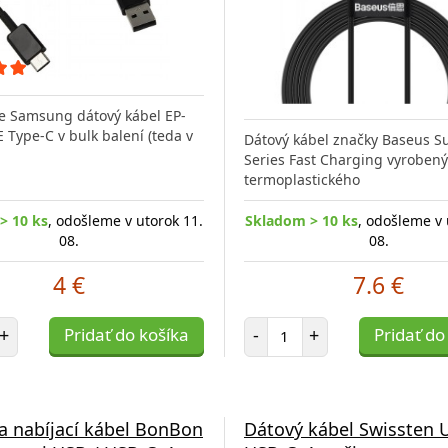
e Samsung dátový kábel EP-
Type-C v bulk balení (teda v
Dátový kábel značky Baseus S
Series Fast Charging vyrobený
termoplastického
> 10 ks
, odošleme v utorok 11.
Skladom > 10 ks
, odošleme v 
08.
08.
4 €
7.6 €
et položiek
Počet položiek
+
Pridať do košíka
-
+
Pridať do
a nabíjací kábel BonBon
Dátový kábel Swissten 