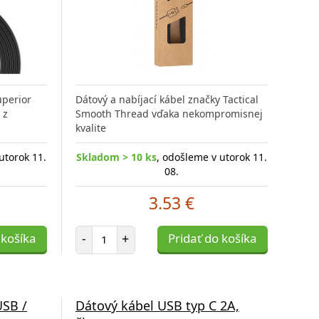
uperior
Dátový a nabíjací kábel značky Tactical
 z
Smooth Thread vďaka nekompromisnej
kvalite
utorok 11.
Skladom > 10 ks
, odošleme v utorok 11.
08.
3.53 €
Počet položiek
 košíka
-
+
Pridať do košíka
USB /
Dátový kábel USB typ C 2A,