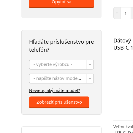
Opýtať sa
Poč
-
Dátový
Hľadáte príslušenstvo pre
USB-C 1
telefón?
- vyberte výrobcu -
- napíšte názov modelu -
Neviete, aký máte model?
Zobraziť príslušenstvo
Veľmi kva
USB-C. Dá