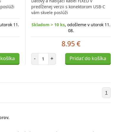
s
Dátový a nabíjací kábel FIXED v
poslúži
predĺženej verzii s konektorom USB-C
vám skvele poslúži
utorok 11.
Skladom > 10 ks
, odošleme v utorok 11.
08.
8.95 €
Počet položiek
 košíka
-
+
Pridať do košíka
1
orov.