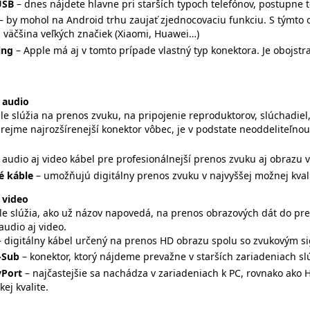
USB
– dnes nájdete hlavne pri starších typoch telefónov, postupne t
– by mohol na Android trhu zaujať zjednocovaciu funkciu. S týmt
 väčšina veľkých značiek (Xiaomi, Huawei…)
ing
– Apple má aj v tomto prípade vlastný typ konektora. Je obojstr
 audio
le slúžia na prenos zvuku, na pripojenie reproduktorov, slúchadie
zrejme najrozšírenejší konektor vôbec, je v podstate neoddeliteľn
- audio aj video kábel pre profesionálnejší prenos zvuku aj obrazu vo
é káble
– umožňujú digitálny prenos zvuku v najvyššej možnej kvali
 video
le slúžia, ako už názov napovedá, na prenos obrazových dát do pre
audio aj video.
– digitálny kábel určený na prenos HD obrazu spolu so zvukovým si
-Sub
– konektor, ktorý nájdeme prevažne v starších zariadeniach s
yPort
– najčastejšie sa nachádza v zariadeniach k PC, rovnako ako
kej kvalite.