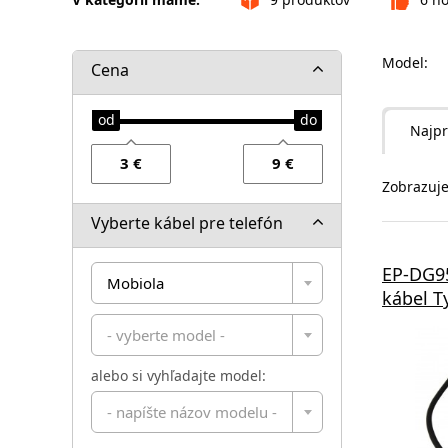
Model:
Cena
Najpr
Zobrazuje
Vyberte kábel pre telefón
EP-DG9
Mobiola
kábel T
- vyberte model -
alebo si vyhľadajte model:
- napíšte názov modelu -