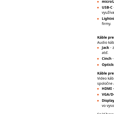
micro
USB-C
využíva
Lightn
firmy.
Káble pre
Audio káb
Jack
- 
atď.
Cinch
Optick
Káble pre
Video káb
spoločne 
HDMI
VGA/D
Displa
vo vyso