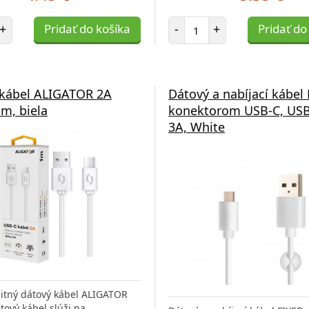
et položiek
Počet položiek
+
Pridať do košíka
-
+
Pridať do
 kábel ALIGATOR 2A
Dátový a nabíjací kábel
m, biela
konektorom USB-C, USB
3A, White
litný dátový kábel ALIGATOR
tový kábel slúži na