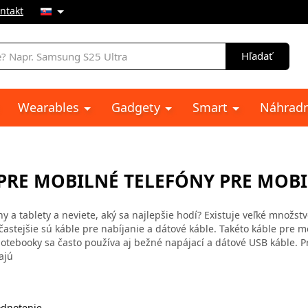
ntakt
e
Hľadať
Wearables
Gadgety
Smart
Náhradn
 PRE MOBILNÉ TELEFÓNY PRE MOB
y a tablety a neviete, aký sa najlepšie hodí? Existuje veľké množst
ajčastejšie sú káble pre nabíjanie a dátové káble. Takéto káble pre 
tebooky sa často používa aj bežné napájací a dátové USB káble. P
ajú
dnotenie