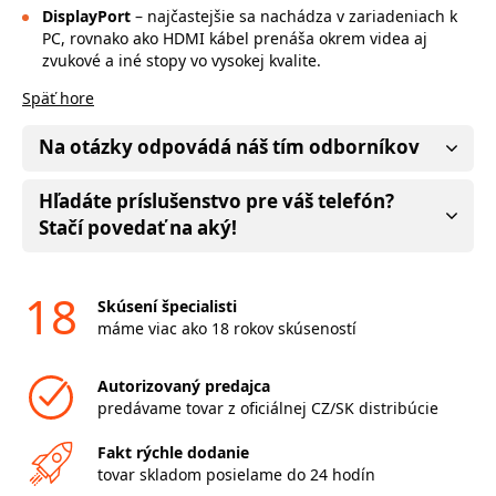
DisplayPort
– najčastejšie sa nachádza v zariadeniach k
PC, rovnako ako HDMI kábel prenáša okrem videa aj
zvukové a iné stopy vo vysokej kvalite.
Späť hore
Na otázky odpovádá náš tím odborníkov
Hľadáte príslušenstvo pre váš telefón?
Stačí povedať na aký!
18
Skúsení špecialisti
máme viac ako 18 rokov skúseností
Autorizovaný predajca
predávame tovar z oficiálnej CZ/SK distribúcie
Fakt rýchle dodanie
tovar skladom posielame do 24 hodín