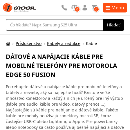
Menu
0
0
Vyhľadávanie
Hľadať
Príslušenstvo
Kabely a redukce
Káble
Tu
sa
DÁTOVÉ A NAPÁJACIE KÁBLE PRE
nachádzate:
MOBILNÉ TELEFÓNY PRE MOTOROLA
EDGE 50 FUSION
Potrebujete dátové a nabíjacie káble pre mobilné telefóny a
tablety a neviete, aký sa najlepšie hodí? Existuje veľké
množstvo konektorov a každý z nich je určený pre iný výstup
(káble pre audio, káble pre video, dátový prenos ...).
Najčastejšie sú káble pre nabíjanie a dátové káble. Takéto
káble pre mobily používajú konektory microUSB, čoraz
častejšie USB-C alebo Lightning u Apple. Pre powerbanky
alebo notebooky sa často používa aj bežné napájací a dátové