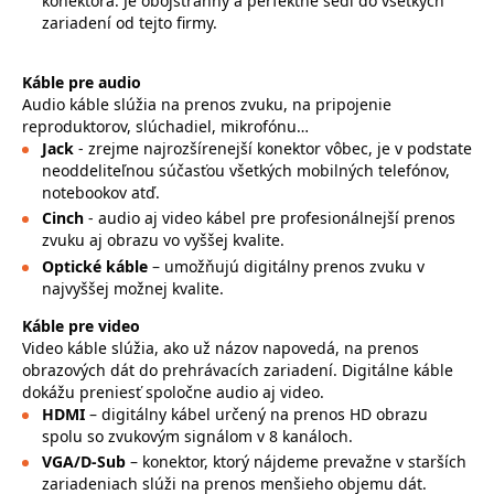
konektora. Je obojstranný a perfektne sedí do všetkých
zariadení od tejto firmy.
Káble pre audio
Audio káble slúžia na prenos zvuku, na pripojenie
reproduktorov, slúchadiel, mikrofónu…
Jack
- zrejme najrozšírenejší konektor vôbec, je v podstate
neoddeliteľnou súčasťou všetkých mobilných telefónov,
notebookov atď.
Cinch
- audio aj video kábel pre profesionálnejší prenos
zvuku aj obrazu vo vyššej kvalite.
Optické káble
– umožňujú digitálny prenos zvuku v
najvyššej možnej kvalite.
Káble pre video
Video káble slúžia, ako už názov napovedá, na prenos
obrazových dát do prehrávacích zariadení. Digitálne káble
dokážu preniesť spoločne audio aj video.
HDMI
– digitálny kábel určený na prenos HD obrazu
spolu so zvukovým signálom v 8 kanáloch.
VGA/D-Sub
– konektor, ktorý nájdeme prevažne v starších
zariadeniach slúži na prenos menšieho objemu dát.