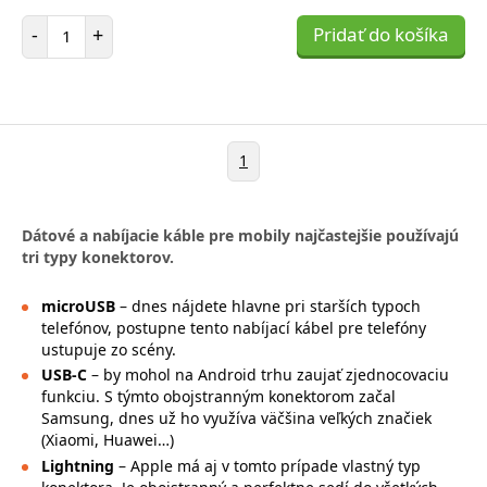
Počet položiek
-
+
Pridať do košíka
1
Dátové a nabíjacie káble pre mobily najčastejšie používajú
tri typy konektorov.
microUSB
– dnes nájdete hlavne pri starších typoch
telefónov, postupne tento nabíjací kábel pre telefóny
ustupuje zo scény.
USB-C
– by mohol na Android trhu zaujať zjednocovaciu
funkciu. S týmto obojstranným konektorom začal
Samsung, dnes už ho využíva väčšina veľkých značiek
(Xiaomi, Huawei…)
Lightning
– Apple má aj v tomto prípade vlastný typ