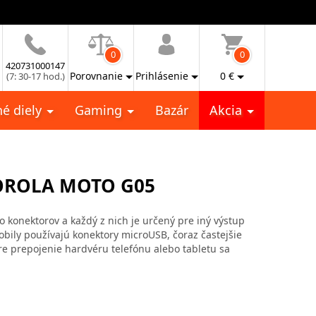
0
0
420731000147
Porovnanie
Prihlásenie
0
€
(7: 30-17 hod.)
é diely
Gaming
Bazár
Akcia
TOROLA MOTO G05
vo konektorov a každý z nich je určený pre iný výstup
mobily používajú konektory microUSB, čoraz častejšie
re prepojenie hardvéru telefónu alebo tabletu sa