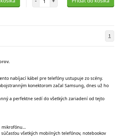
 košíka
-
+
Pridať do košíka
1
orov.
ento nabíjací kábel pre telefóny ustupuje zo scény.
o obojstranným konektorom začal Samsung, dnes už ho
anný a perfektne sedí do všetkých zariadení od tejto
l, mikrofónu…
ou súčasťou všetkých mobilných telefónov, notebookov