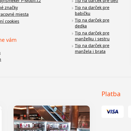
fajnšmeker F-Mobil.cz
Tip na darček pre deti
é značky
Tip na darček pre
babičku
racovné miesta
Tip na darček pre
ní cookies
dedka
Tip na darček pre
manželku i sestru
me vám
Tip na darček pre
manžela i brata
a
n
Platba