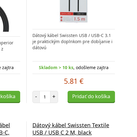
Dátový kábel Swissten USB / USB-C 3.1
je praktickým doplnkom pre dobíjanie i
uperior
dátovú
 z
 zajtra
Skladom > 10 ks
, odošleme zajtra
5.81 €
Počet položiek
 košíka
-
+
Pridať do košíka
ábel
Dátový kábel Swissten Textile
B-C,
USB / USB C 2 M, black