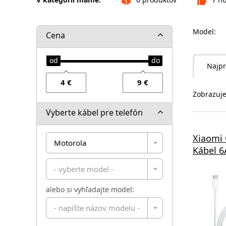
Model:
Cena
Najpr
Zobrazuje
Vyberte kábel pre telefón
Xiaomi 
Motorola
Kábel 6
- vyberte model -
alebo si vyhľadajte model:
- napíšte názov modelu -