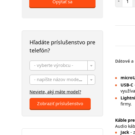
-
Opýtať sa
Hľadáte príslušenstvo pre
telefón?
Dátové a 
- vyberte výrobcu -
micro
- napíšte názov modelu -
USB-C
využíva
Neviete, aký máte model?
Lightn
Zobraziť príslušenstvo
firmy.
Káble pre
Audio káb
Jack
- 