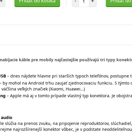
+
Pridať do košíka
-
+
Pridať do
nabíjacie káble pre mobily najčastejšie používajú tri typy konekt
USB
– dnes nájdete hlavne pri starších typoch telefónov, postupne t
– by mohol na Android trhu zaujať zjednocovaciu funkciu. S týmt
 väčšina veľkých značiek (Xiaomi, Huawei…)
ing
– Apple má aj v tomto prípade vlastný typ konektora. Je obojstr
 audio
le slúžia na prenos zvuku, na pripojenie reproduktorov, slúchadie
zrejme najrozšírenejší konektor vôbec, je v podstate neoddeliteľn