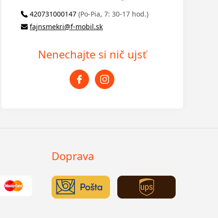
420731000147
(Po-Pia, 7: 30-17 hod.)
fajnsmekri@f-mobil.sk
Nenechajte si nič ujsť
Doprava