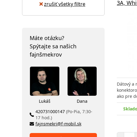
3A, Whi
zrušiť všetky filtre
Máte otázku?
Spýtajte sa našich
fajnšmekrov
Dátový a 
konektoro
ako pre d
Lukáš
Dana
Sklad
420731000147
(Po-Pia, 7:30-
17 hod.)
fajnsmekri@f-mobil.sk
Poč