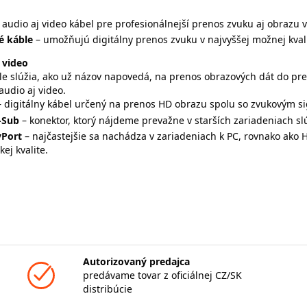
- audio aj video kábel pre profesionálnejší prenos zvuku aj obrazu vo
é káble
– umožňujú digitálny prenos zvuku v najvyššej možnej kvali
 video
le slúžia, ako už názov napovedá, na prenos obrazových dát do pre
audio aj video.
– digitálny kábel určený na prenos HD obrazu spolu so zvukovým si
-Sub
– konektor, ktorý nájdeme prevažne v starších zariadeniach s
yPort
– najčastejšie sa nachádza v zariadeniach k PC, rovnako ako
kej kvalite.
Autorizovaný predajca
predávame tovar z oficiálnej CZ/SK
distribúcie