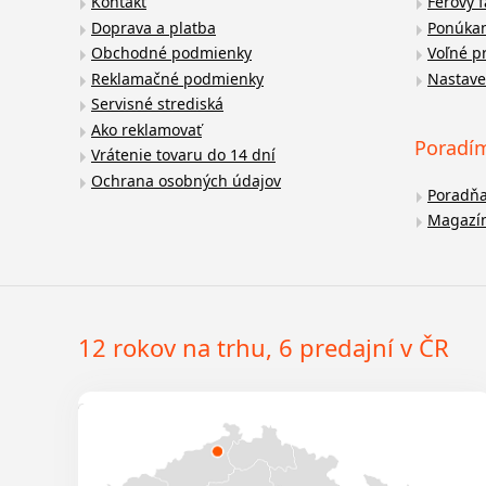
Kontakt
Férový 
Doprava a platba
Ponúkan
Obchodné podmienky
Voľné p
Reklamačné podmienky
Nastave
Servisné strediská
Ako reklamovať
Poradí
Vrátenie tovaru do 14 dní
Ochrana osobných údajov
Poradň
Magazí
12 rokov na trhu, 6 predajní v ČR