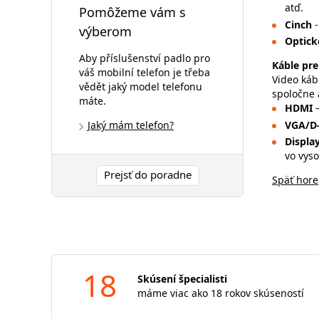
atď.
Pomôžeme vám s
Cinch
výberom
Optick
Aby příslušenství padlo pro
Káble pre
váš mobilní telefon je třeba
Video káb
vědět jaký model telefonu
spoločne 
máte.
HDMI
Jaký mám telefon?
VGA/D
Displa
vo vyso
Prejsť do poradne
Späť hore
18
Skúsení špecialisti
máme viac ako 18 rokov skúseností