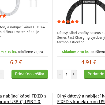
tový a nabíjací kábel z USB-A
s dĺžkou 1meter. Kábel je
Dátový kábel značky Baseus S
ý
Series Fast Charging vyrobený
termoplastického
om > 10 ks
, odošleme zajtra
Skladom > 10 ks
, odošleme
6.7 €
4.91 €
et položiek
Počet položiek
+
Pridať do košíka
-
+
Pridať do
a nabíjací kábel FIXED s
Dlhý dátový a nabíjací k
rom USB-C, USB 2.0,
FIXED s konektorom US