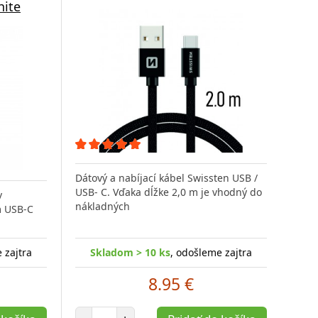
hite
Dátový a nabíjací kábel Swissten USB /
USB- C. Vďaka dĺžke 2,0 m je vhodný do
v
nákladných
m USB-C
 zajtra
Skladom > 10 ks
, odošleme zajtra
8.95 €
Počet položiek