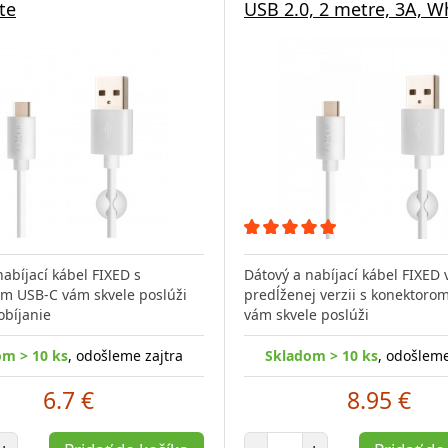
te
USB 2.0, 2 metre, 3A, W
nabíjací kábel FIXED s
Dátový a nabíjací kábel FIXED 
m USB-C vám skvele poslúži
predĺženej verzii s konektoro
obíjanie
vám skvele poslúži
om > 10 ks
, odošleme zajtra
Skladom > 10 ks
, odošleme
6.7 €
8.95 €
et položiek
Počet položiek