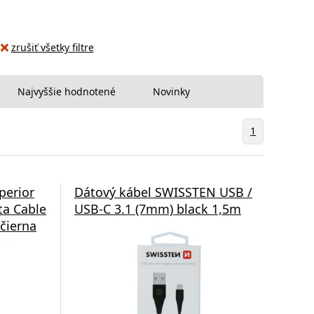
zrušiť všetky filtre
Najvyššie hodnotené
Novinky
1
perior
Dátový kábel SWISSTEN USB /
ta Cable
USB-C 3.1 (7mm) black 1,5m
čierna