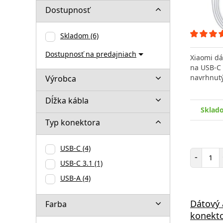
Dostupnosť
Skladom
(6)
Dostupnosť na predajniach
Xiaomi dá
na USB-C 
navrhnut
Výrobca
Dĺžka kábla
Sklad
Typ konektora
USB-C
(4)
Poč
-
USB-C 3.1
(1)
USB-A
(4)
Dátový 
Farba
konekto