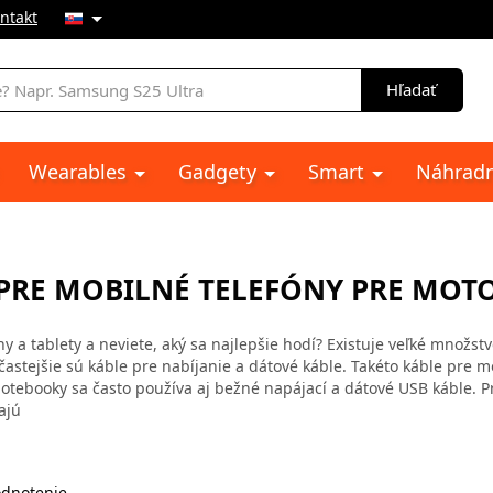
ntakt
e
Hľadať
Wearables
Gadgety
Smart
Náhradn
 PRE MOBILNÉ TELEFÓNY PRE MO
y a tablety a neviete, aký sa najlepšie hodí? Existuje veľké množst
ajčastejšie sú káble pre nabíjanie a dátové káble. Takéto káble pre 
tebooky sa často používa aj bežné napájací a dátové USB káble. P
ajú
dnotenie