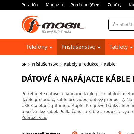
Poradňa
Magazín
Predajne (6)
Značky
Ko
Vyhľadávani
Telefóny
Príslušenstvo
Tablety
Príslušenstvo
Kabely a redukce
Káble
Tu
sa
DÁTOVÉ A NAPÁJACIE KÁBLE
nachádzate:
Potrebujete dátové a nabíjacie káble pre mobilné telefón
(káble pre audio, káble pre video, dátový prenos ...). N
USB-C alebo Lightning u Apple. Pre powerbanky alebo no
používa flex kábel. Podľa čoho sa káble a redukcie vyber
Zobraziť viac
V kategórii máme:
6
produktov
7
ho