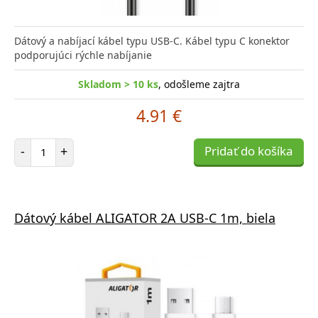
Dátový a nabíjací kábel typu USB-C. Kábel typu C konektor
podporujúci rýchle nabíjanie
Skladom > 10 ks
, odošleme zajtra
4.91 €
Počet položiek
-
+
Pridať do košíka
Dátový kábel ALIGATOR 2A USB-C 1m, biela