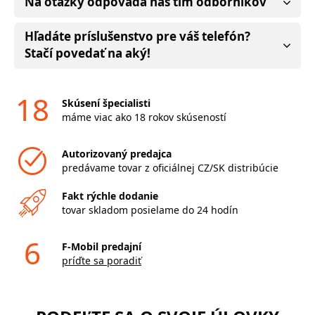
Na otázky odpovádá náš tím odborníkov
Hľadáte príslušenstvo pre váš telefón?
Stačí povedať na aký!
18
Skúsení špecialisti
máme viac ako 18 rokov skúseností
Autorizovaný predajca
predávame tovar z oficiálnej CZ/SK distribúcie
Fakt rýchle dodanie
tovar skladom posielame do 24 hodín
6
F-Mobil predajní
príďte sa poradiť