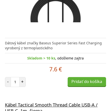
Dátový kábel značky Baseus Superior Series Fast Charging
vyrobený z termoplastického
Skladom > 10 ks
, odošleme zajtra
7.6 €
Počet položiek
-
+
Pridať do košíka
Kábel Tactical Smooth Thread Cable USB-A /
USB-C, 1m, čierna