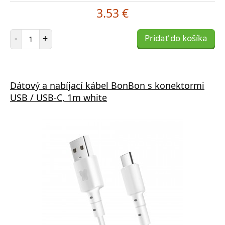
3.53 €
Počet položiek
-
+
Pridať do košíka
Dátový a nabíjací kábel BonBon s konektormi
USB / USB-C, 1m white