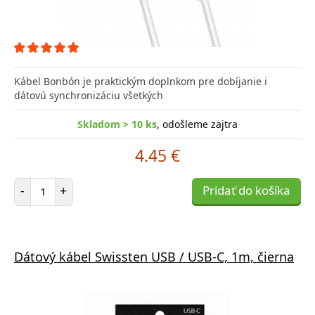
Kábel Bonbón je praktickým doplnkom pre dobíjanie i
dátovú synchronizáciu všetkých
Skladom > 10 ks
, odošleme zajtra
4.45 €
Počet položiek
-
+
Pridať do košíka
Dátový kábel Swissten USB / USB-C, 1m, čierna