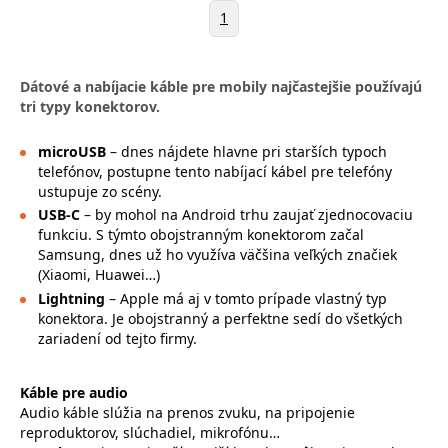
1
Dátové a nabíjacie káble pre mobily najčastejšie používajú
tri typy konektorov.
microUSB
– dnes nájdete hlavne pri starších typoch
telefónov, postupne tento nabíjací kábel pre telefóny
ustupuje zo scény.
USB-C
– by mohol na Android trhu zaujať zjednocovaciu
funkciu. S týmto obojstranným konektorom začal
Samsung, dnes už ho využíva väčšina veľkých značiek
(Xiaomi, Huawei…)
Lightning
– Apple má aj v tomto prípade vlastný typ
konektora. Je obojstranný a perfektne sedí do všetkých
zariadení od tejto firmy.
Káble pre audio
Audio káble slúžia na prenos zvuku, na pripojenie
reproduktorov, slúchadiel, mikrofónu…