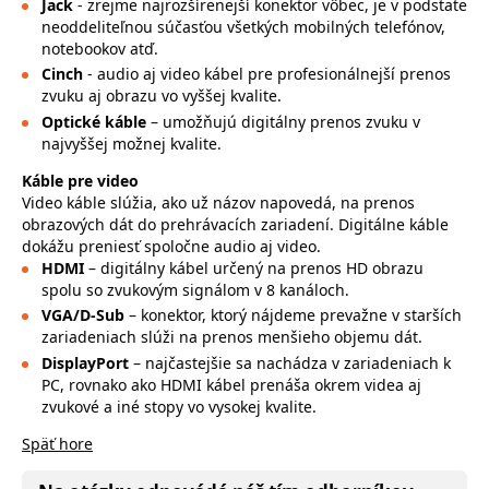
Jack
- zrejme najrozšírenejší konektor vôbec, je v podstate
neoddeliteľnou súčasťou všetkých mobilných telefónov,
notebookov atď.
Cinch
- audio aj video kábel pre profesionálnejší prenos
zvuku aj obrazu vo vyššej kvalite.
Optické káble
– umožňujú digitálny prenos zvuku v
najvyššej možnej kvalite.
Káble pre video
Video káble slúžia, ako už názov napovedá, na prenos
obrazových dát do prehrávacích zariadení. Digitálne káble
dokážu preniesť spoločne audio aj video.
HDMI
– digitálny kábel určený na prenos HD obrazu
spolu so zvukovým signálom v 8 kanáloch.
VGA/D-Sub
– konektor, ktorý nájdeme prevažne v starších
zariadeniach slúži na prenos menšieho objemu dát.
DisplayPort
– najčastejšie sa nachádza v zariadeniach k
PC, rovnako ako HDMI kábel prenáša okrem videa aj
zvukové a iné stopy vo vysokej kvalite.
Späť hore