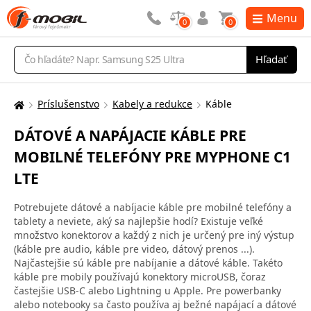
Menu
0
0
Vyhľadávanie
Hľadať
Príslušenstvo
Kabely a redukce
Káble
Tu
sa
DÁTOVÉ A NAPÁJACIE KÁBLE PRE
nachádzate:
MOBILNÉ TELEFÓNY PRE MYPHONE C1
LTE
Potrebujete dátové a nabíjacie káble pre mobilné telefóny a
tablety a neviete, aký sa najlepšie hodí? Existuje veľké
množstvo konektorov a každý z nich je určený pre iný výstup
(káble pre audio, káble pre video, dátový prenos ...).
Najčastejšie sú káble pre nabíjanie a dátové káble. Takéto
káble pre mobily používajú konektory microUSB, čoraz
častejšie USB-C alebo Lightning u Apple. Pre powerbanky
alebo notebooky sa často používa aj bežné napájací a dátové