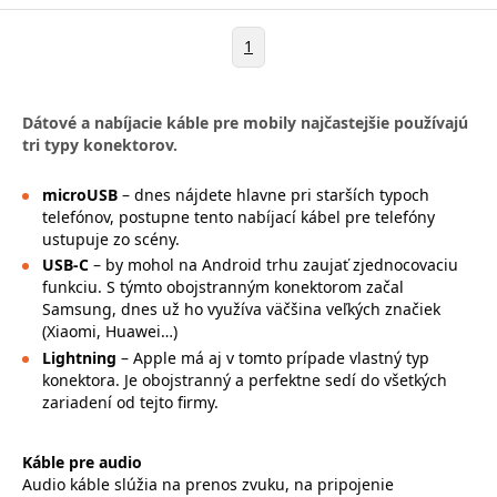
1
Dátové a nabíjacie káble pre mobily najčastejšie používajú
tri typy konektorov.
microUSB
– dnes nájdete hlavne pri starších typoch
telefónov, postupne tento nabíjací kábel pre telefóny
ustupuje zo scény.
USB-C
– by mohol na Android trhu zaujať zjednocovaciu
funkciu. S týmto obojstranným konektorom začal
Samsung, dnes už ho využíva väčšina veľkých značiek
(Xiaomi, Huawei…)
Lightning
– Apple má aj v tomto prípade vlastný typ
konektora. Je obojstranný a perfektne sedí do všetkých
zariadení od tejto firmy.
Káble pre audio
Audio káble slúžia na prenos zvuku, na pripojenie