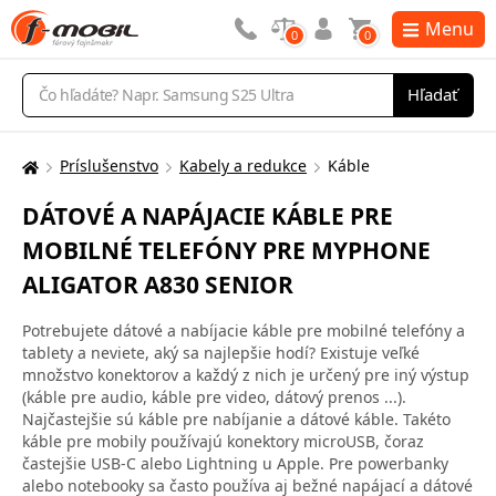
Menu
0
0
Vyhľadávanie
Hľadať
Príslušenstvo
Kabely a redukce
Káble
Tu
sa
DÁTOVÉ A NAPÁJACIE KÁBLE PRE
nachádzate:
MOBILNÉ TELEFÓNY PRE MYPHONE
ALIGATOR A830 SENIOR
Potrebujete dátové a nabíjacie káble pre mobilné telefóny a
tablety a neviete, aký sa najlepšie hodí? Existuje veľké
množstvo konektorov a každý z nich je určený pre iný výstup
(káble pre audio, káble pre video, dátový prenos ...).
Najčastejšie sú káble pre nabíjanie a dátové káble. Takéto
káble pre mobily používajú konektory microUSB, čoraz
častejšie USB-C alebo Lightning u Apple. Pre powerbanky
alebo notebooky sa často používa aj bežné napájací a dátové