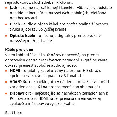
reproduktorov, slúchadiel, mikrofónu…
Jack
- zrejme najrozšírenejší konektor vôbec, je v podstate
neoddeliteľnou súčasťou všetkých mobilných telefónov,
notebookov atď.
Cinch
- audio aj video kábel pre profesionálnejší prenos
zvuku aj obrazu vo vyššej kvalite.
Optické káble
– umožňujú digitálny prenos zvuku v
najvyššej možnej kvalite.
Káble pre video
Video káble slúžia, ako už názov napovedá, na prenos
obrazových dát do prehrávacích zariadení. Digitálne káble
dokážu preniesť spoločne audio aj video.
HDMI
– digitálny kábel určený na prenos HD obrazu
spolu so zvukovým signálom v 8 kanáloch.
VGA/D-Sub
– konektor, ktorý nájdeme prevažne v starších
zariadeniach slúži na prenos menšieho objemu dát.
DisplayPort
– najčastejšie sa nachádza v zariadeniach k
PC, rovnako ako HDMI kábel prenáša okrem videa aj
zvukové a iné stopy vo vysokej kvalite.
Späť hore