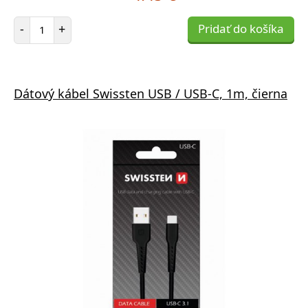
Počet položiek
-
+
Pridať do košíka
Dátový kábel Swissten USB / USB-C, 1m, čierna