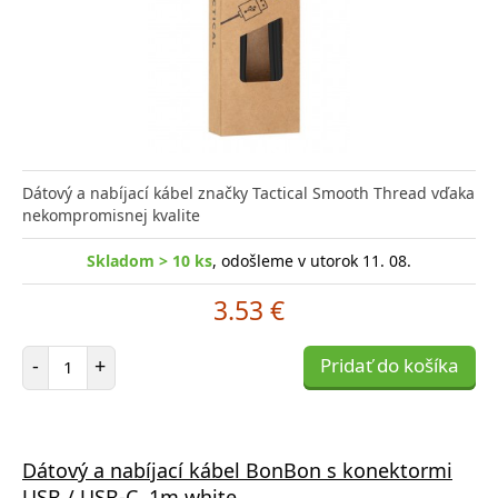
Dátový a nabíjací kábel značky Tactical Smooth Thread vďaka
nekompromisnej kvalite
Skladom > 10 ks
, odošleme v utorok 11. 08.
3.53 €
Počet položiek
-
+
Pridať do košíka
Dátový a nabíjací kábel BonBon s konektormi
USB / USB-C, 1m white