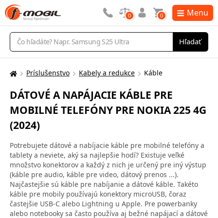
Menu
0
0
Vyhľadávanie
Hľadať
Príslušenstvo
Kabely a redukce
Káble
Tu
sa
DÁTOVÉ A NAPÁJACIE KÁBLE PRE
nachádzate:
MOBILNÉ TELEFÓNY PRE NOKIA 225 4G
(2024)
Potrebujete dátové a nabíjacie káble pre mobilné telefóny a
tablety a neviete, aký sa najlepšie hodí? Existuje veľké
množstvo konektorov a každý z nich je určený pre iný výstup
(káble pre audio, káble pre video, dátový prenos ...).
Najčastejšie sú káble pre nabíjanie a dátové káble. Takéto
káble pre mobily používajú konektory microUSB, čoraz
častejšie USB-C alebo Lightning u Apple. Pre powerbanky
alebo notebooky sa často používa aj bežné napájací a dátové