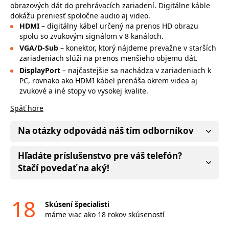
obrazových dát do prehrávacích zariadení. Digitálne káble
dokážu preniesť spoločne audio aj video.
HDMI
– digitálny kábel určený na prenos HD obrazu
spolu so zvukovým signálom v 8 kanáloch.
VGA/D-Sub
– konektor, ktorý nájdeme prevažne v starších
zariadeniach slúži na prenos menšieho objemu dát.
DisplayPort
– najčastejšie sa nachádza v zariadeniach k
PC, rovnako ako HDMI kábel prenáša okrem videa aj
zvukové a iné stopy vo vysokej kvalite.
Späť hore
Na otázky odpovádá náš tím odborníkov
Hľadáte príslušenstvo pre váš telefón?
Stačí povedať na aký!
18
Skúsení špecialisti
máme viac ako 18 rokov skúseností