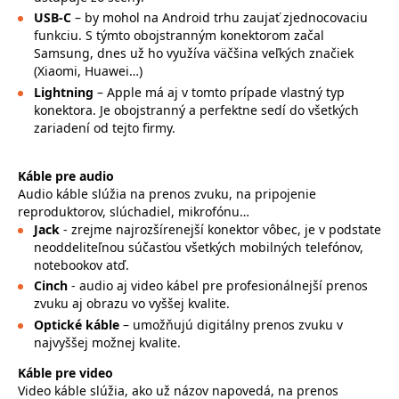
USB-C
– by mohol na Android trhu zaujať zjednocovaciu
funkciu. S týmto obojstranným konektorom začal
Samsung, dnes už ho využíva väčšina veľkých značiek
(Xiaomi, Huawei…)
Lightning
– Apple má aj v tomto prípade vlastný typ
konektora. Je obojstranný a perfektne sedí do všetkých
zariadení od tejto firmy.
Káble pre audio
Audio káble slúžia na prenos zvuku, na pripojenie
reproduktorov, slúchadiel, mikrofónu…
Jack
- zrejme najrozšírenejší konektor vôbec, je v podstate
neoddeliteľnou súčasťou všetkých mobilných telefónov,
notebookov atď.
Cinch
- audio aj video kábel pre profesionálnejší prenos
zvuku aj obrazu vo vyššej kvalite.
Optické káble
– umožňujú digitálny prenos zvuku v
najvyššej možnej kvalite.
Káble pre video
Video káble slúžia, ako už názov napovedá, na prenos