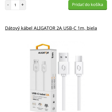
Počet položiek
-
+
Pridať do košíka
Dátový kábel ALIGATOR 2A USB-C 1m, biela