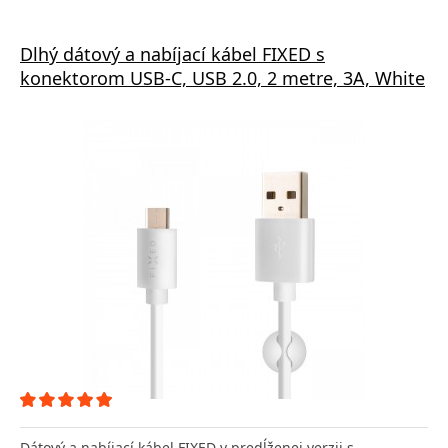
Dlhý dátový a nabíjací kábel FIXED s
konektorom USB-C, USB 2.0, 2 metre, 3A, White
Dátový a nabíjací kábel FIXED v predĺženej verzii s