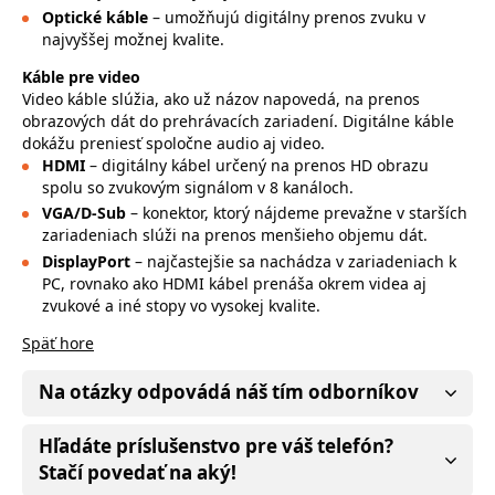
Optické káble
– umožňujú digitálny prenos zvuku v
najvyššej možnej kvalite.
Káble pre video
Video káble slúžia, ako už názov napovedá, na prenos
obrazových dát do prehrávacích zariadení. Digitálne káble
dokážu preniesť spoločne audio aj video.
HDMI
– digitálny kábel určený na prenos HD obrazu
spolu so zvukovým signálom v 8 kanáloch.
VGA/D-Sub
– konektor, ktorý nájdeme prevažne v starších
zariadeniach slúži na prenos menšieho objemu dát.
DisplayPort
– najčastejšie sa nachádza v zariadeniach k
PC, rovnako ako HDMI kábel prenáša okrem videa aj
zvukové a iné stopy vo vysokej kvalite.
Späť hore
Na otázky odpovádá náš tím odborníkov
Hľadáte príslušenstvo pre váš telefón?
Stačí povedať na aký!