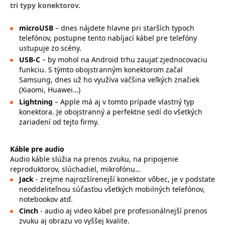
tri typy konektorov.
microUSB
– dnes nájdete hlavne pri starších typoch
telefónov, postupne tento nabíjací kábel pre telefóny
ustupuje zo scény.
USB-C
– by mohol na Android trhu zaujať zjednocovaciu
funkciu. S týmto obojstranným konektorom začal
Samsung, dnes už ho využíva väčšina veľkých značiek
(Xiaomi, Huawei…)
Lightning
– Apple má aj v tomto prípade vlastný typ
konektora. Je obojstranný a perfektne sedí do všetkých
zariadení od tejto firmy.
Káble pre audio
Audio káble slúžia na prenos zvuku, na pripojenie
reproduktorov, slúchadiel, mikrofónu…
Jack
- zrejme najrozšírenejší konektor vôbec, je v podstate
neoddeliteľnou súčasťou všetkých mobilných telefónov,
notebookov atď.
Cinch
- audio aj video kábel pre profesionálnejší prenos
zvuku aj obrazu vo vyššej kvalite.