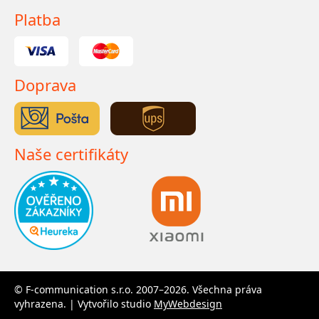
Platba
Doprava
Naše certifikáty
© F-communication s.r.o. 2007–2026. Všechna práva
vyhrazena. | Vytvořilo studio
MyWebdesign