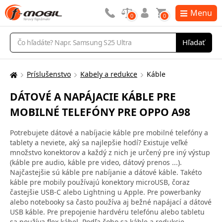
Menu
0
0
Vyhľadávanie
Hľadať
Príslušenstvo
Kabely a redukce
Káble
Tu
sa
DÁTOVÉ A NAPÁJACIE KÁBLE PRE
nachádzate:
MOBILNÉ TELEFÓNY PRE OPPO A98
Potrebujete dátové a nabíjacie káble pre mobilné telefóny a
tablety a neviete, aký sa najlepšie hodí? Existuje veľké
množstvo konektorov a každý z nich je určený pre iný výstup
(káble pre audio, káble pre video, dátový prenos ...).
Najčastejšie sú káble pre nabíjanie a dátové káble. Takéto
káble pre mobily používajú konektory microUSB, čoraz
častejšie USB-C alebo Lightning u Apple. Pre powerbanky
alebo notebooky sa často používa aj bežné napájací a dátové
USB káble. Pre prepojenie hardvéru telefónu alebo tabletu
sa používa flex kábel. Podľa čoho sa káble a redukcie