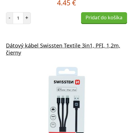
4.45 €
Počet položiek
-
+
Pridať do košíka
Dátový kábel Swissten Textile 3in1, PFI, 1,2m,
čierny