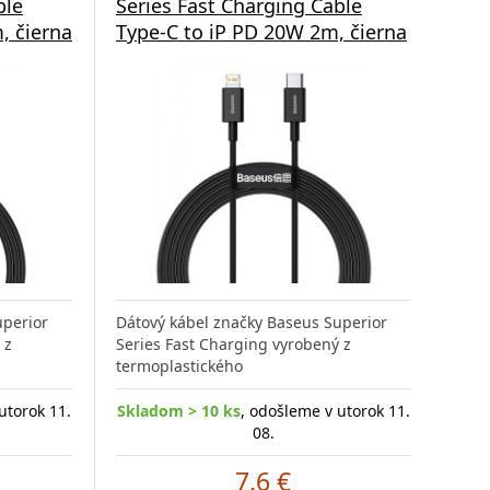
ble
Series Fast Charging Cable
, čierna
Type-C to iP PD 20W 2m, čierna
uperior
Dátový kábel značky Baseus Superior
 z
Series Fast Charging vyrobený z
termoplastického
utorok 11.
Skladom > 10 ks
, odošleme v utorok 11.
08.
7.6 €