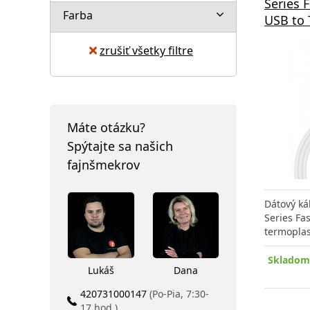
Series 
Farba
USB to 
zrušiť všetky filtre
Máte otázku?
Spýtajte sa našich
fajnšmekrov
Dátový ká
Series Fa
termoplas
Skladom 
Lukáš
Dana
420731000147
(Po-Pia, 7:30-
17 hod.)