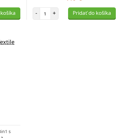
Počet položiek
 košíka
-
+
Pridať do košíka
extile
3in1 s
 a