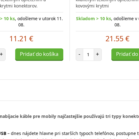
krytmi konektorov.
kovovými krytmi
> 10 ks
, odošleme v utorok 11.
Skladom > 10 ks
, odošleme v 
08.
08.
11.21 €
21.55 €
et položiek
Počet položiek
+
Pridať do košíka
-
+
Pridať do
nabíjacie káble pre mobily najčastejšie používajú tri typy konekt
USB
– dnes nájdete hlavne pri starších typoch telefónov, postupne t