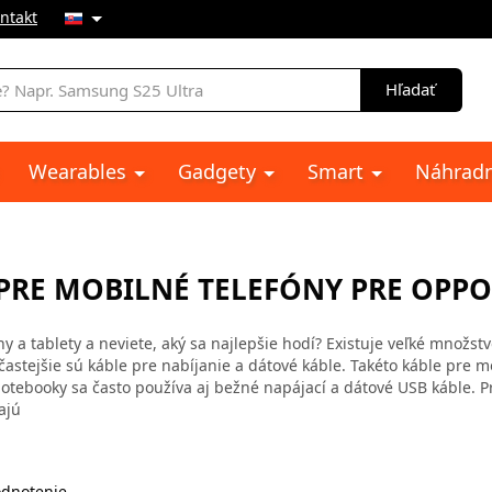
ntakt
e
Hľadať
Wearables
Gadgety
Smart
Náhradn
 PRE MOBILNÉ TELEFÓNY PRE OPP
y a tablety a neviete, aký sa najlepšie hodí? Existuje veľké množst
ajčastejšie sú káble pre nabíjanie a dátové káble. Takéto káble pre 
tebooky sa často používa aj bežné napájací a dátové USB káble. P
ajú
dnotenie