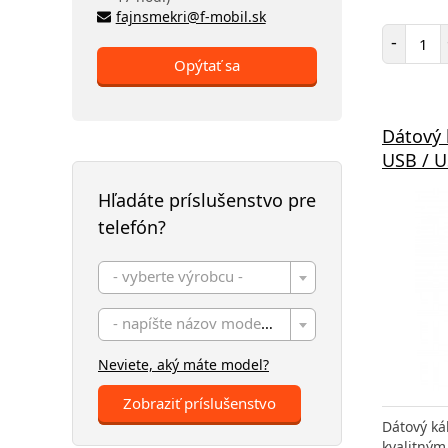
fajnsmekri@f-mobil.sk
Poč
-
Opýtať sa
Dátový 
USB / U
Hľadáte príslušenstvo pre
telefón?
- vyberte výrobcu -
- napíšte názov modelu -
Neviete, aký máte model?
Zobraziť príslušenstvo
Dátový ká
kvalitným