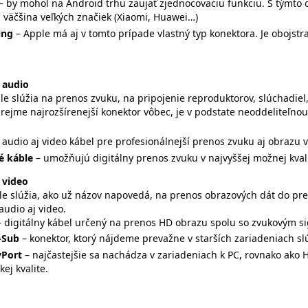
– by mohol na Android trhu zaujať zjednocovaciu funkciu. S týmt
 väčšina veľkých značiek (Xiaomi, Huawei…)
ing
– Apple má aj v tomto prípade vlastný typ konektora. Je obojstr
 audio
le slúžia na prenos zvuku, na pripojenie reproduktorov, slúchadie
zrejme najrozšírenejší konektor vôbec, je v podstate neoddeliteľn
- audio aj video kábel pre profesionálnejší prenos zvuku aj obrazu vo
é káble
– umožňujú digitálny prenos zvuku v najvyššej možnej kvali
 video
le slúžia, ako už názov napovedá, na prenos obrazových dát do pre
audio aj video.
– digitálny kábel určený na prenos HD obrazu spolu so zvukovým si
-Sub
– konektor, ktorý nájdeme prevažne v starších zariadeniach s
yPort
– najčastejšie sa nachádza v zariadeniach k PC, rovnako ako
kej kvalite.