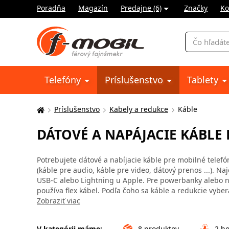
Poradňa
Magazín
Predajne (6)
Značky
Ko
Vyhľadávani
Telefóny
Príslušenstvo
Tablety
Príslušenstvo
Kabely a redukce
Káble
Tu
sa
DÁTOVÉ A NAPÁJACIE KÁBLE
nachádzate:
Potrebujete dátové a nabíjacie káble pre mobilné telefón
(káble pre audio, káble pre video, dátový prenos ...). N
USB-C alebo Lightning u Apple. Pre powerbanky alebo no
používa flex kábel. Podľa čoho sa káble a redukcie vyber
Zobraziť viac
V kategórii máme:
8
produktov
2
ho