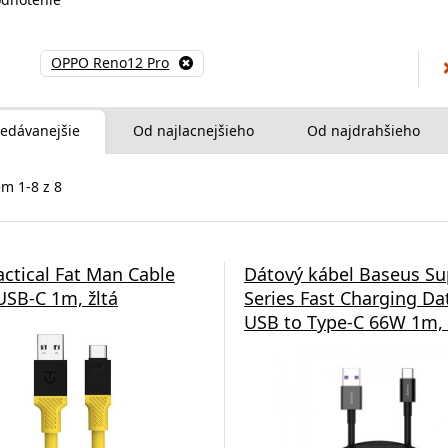
OPPO Reno12 Pro
edávanejšie
Od najlacnejšieho
Od najdrahšieho
m 1-8 z 8
actical Fat Man Cable
Dátový kábel Baseus Su
SB-C 1m, žltá
Series Fast Charging Da
USB to Type-C 66W 1m, 