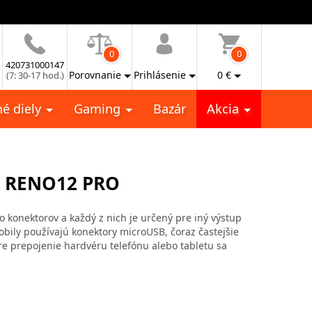
0
0
420731000147
Porovnanie
Prihlásenie
0
€
(7: 30-17 hod.)
é diely
Gaming
Bazár
Akcia
O RENO12 PRO
vo konektorov a každý z nich je určený pre iný výstup
mobily používajú konektory microUSB, čoraz častejšie
re prepojenie hardvéru telefónu alebo tabletu sa