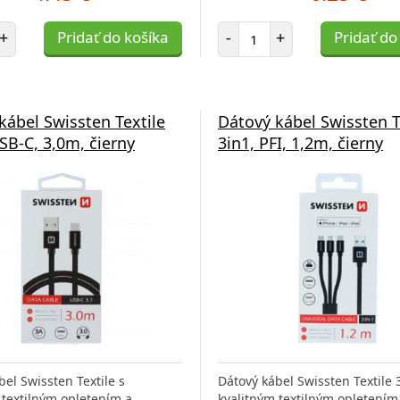
et položiek
Počet položiek
+
Pridať do košíka
-
+
Pridať do
kábel Swissten Textile
Dátový kábel Swissten T
SB-C, 3,0m, čierny
3in1, PFI, 1,2m, čierny
bel Swissten Textile s
Dátový kábel Swissten Textile 
 textilným opletením a
kvalitným textilným opletením