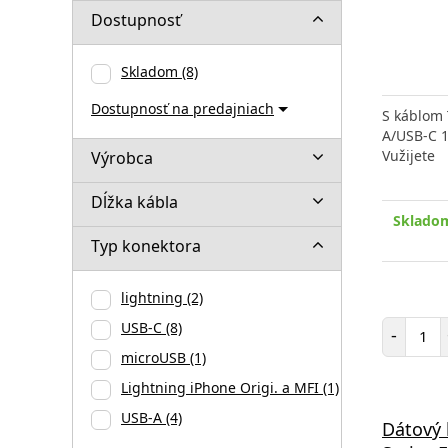
Dostupnosť
Skladom
(8)
Dostupnosť na predajniach
S káblom 
A/USB-C 1
Vužijete
Výrobca
Dĺžka kábla
Skladom
Typ konektora
lightning
(2)
Poč
USB-C
(8)
-
microUSB
(1)
Lightning iPhone Origi. a MFI
(1)
USB-A
(4)
Dátový 