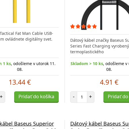
Tactical Fat Man Cable USB-
m ovládnete digitálny svet.
Dátový kábel značky Baseus S
Series Fast Charging vyrobený
termoplastického
 1 ks
, odošleme v utorok 11.
Skladom > 10 ks
, odošleme v 
08.
08.
13.44 €
4.91 €
et položiek
Počet položiek
+
Pridať do košíka
-
+
Pridať do
kábel Baseus Superior
Dátový kábel Baseus Su