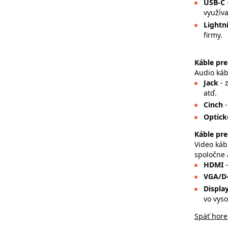
USB-C
využíva
Lightn
firmy.
Káble pre
Audio káb
Jack
- 
atď.
Cinch
Optick
Káble pre
Video káb
spoločne 
HDMI
VGA/D
Displa
vo vyso
Späť hore