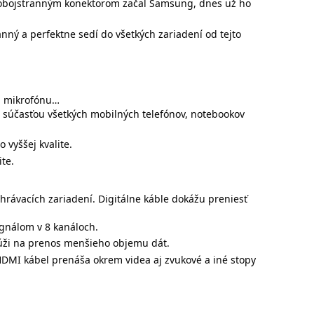
o obojstranným konektorom začal Samsung, dnes už ho
anný a perfektne sedí do všetkých zariadení od tejto
l, mikrofónu…
ou súčasťou všetkých mobilných telefónov, notebookov
 vyššej kvalite.
te.
hrávacích zariadení. Digitálne káble dokážu preniesť
gnálom v 8 kanáloch.
lúži na prenos menšieho objemu dát.
 HDMI kábel prenáša okrem videa aj zvukové a iné stopy