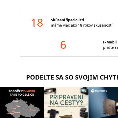
18
Skúsení špecialisti
máme viac ako 18 rokov skúseností
6
F-Mobil 
príďte s
PODEĽTE SA SO SVOJIM CHY