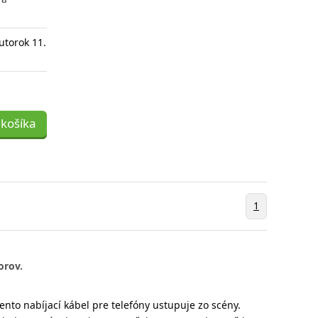
utorok 11.
 košíka
1
orov.
ento nabíjací kábel pre telefóny ustupuje zo scény.