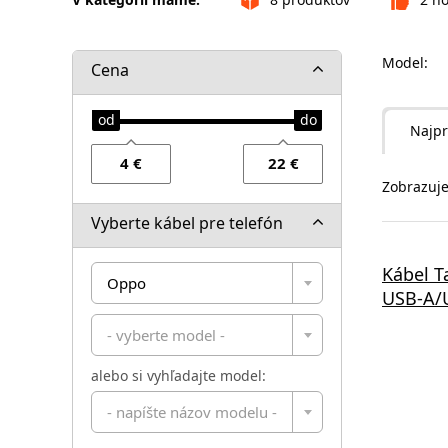
Model:
Cena
Najpr
Zobrazuje
Vyberte kábel pre telefón
Kábel T
Oppo
USB-A/U
- vyberte model -
alebo si vyhľadajte model:
- napíšte názov modelu -