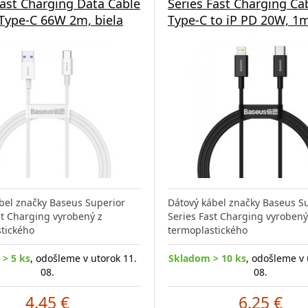
Fast Charging Data Cable
Series Fast Charging Ca
Type-C 66W 2m, biela
Type-C to iP PD 20W, 1m
bel značky Baseus Superior
Dátový kábel značky Baseus S
st Charging vyrobený z
Series Fast Charging vyrobený
tického
termoplastického
> 5 ks
, odošleme v utorok 11.
Skladom > 10 ks
, odošleme v 
08.
08.
4.45 €
6.25 €