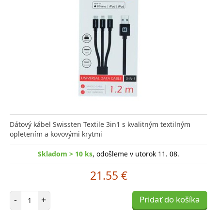
Dátový kábel Swissten Textile 3in1 s kvalitným textilným
opletením a kovovými krytmi
Skladom > 10 ks
, odošleme v utorok 11. 08.
21.55 €
Počet položiek
-
+
Pridať do košíka