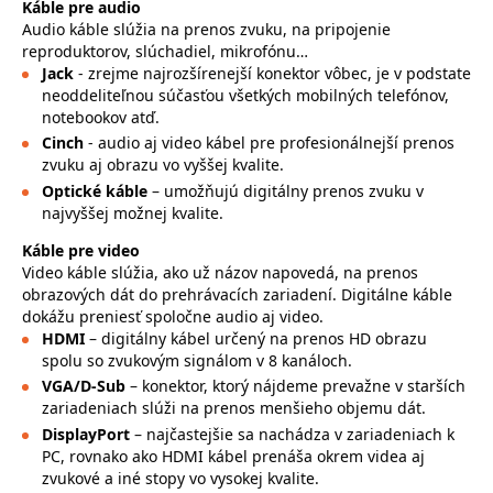
Káble pre audio
Audio káble slúžia na prenos zvuku, na pripojenie
reproduktorov, slúchadiel, mikrofónu…
Jack
- zrejme najrozšírenejší konektor vôbec, je v podstate
neoddeliteľnou súčasťou všetkých mobilných telefónov,
notebookov atď.
Cinch
- audio aj video kábel pre profesionálnejší prenos
zvuku aj obrazu vo vyššej kvalite.
Optické káble
– umožňujú digitálny prenos zvuku v
najvyššej možnej kvalite.
Káble pre video
Video káble slúžia, ako už názov napovedá, na prenos
obrazových dát do prehrávacích zariadení. Digitálne káble
dokážu preniesť spoločne audio aj video.
HDMI
– digitálny kábel určený na prenos HD obrazu
spolu so zvukovým signálom v 8 kanáloch.
VGA/D-Sub
– konektor, ktorý nájdeme prevažne v starších
zariadeniach slúži na prenos menšieho objemu dát.
DisplayPort
– najčastejšie sa nachádza v zariadeniach k
PC, rovnako ako HDMI kábel prenáša okrem videa aj
zvukové a iné stopy vo vysokej kvalite.