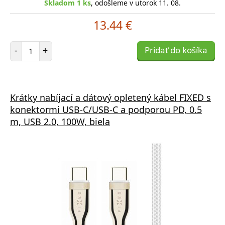
Skladom 1 ks
, odošleme v utorok 11. 08.
13.44 €
Počet položiek
-
+
Pridať do košíka
Krátky nabíjací a dátový opletený kábel FIXED s
konektormi USB-C/USB-C a podporou PD, 0.5
m, USB 2.0, 100W, biela