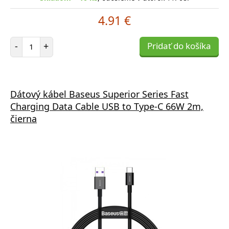
4.91 €
Počet položiek
-
+
Pridať do košíka
Dátový kábel Baseus Superior Series Fast
Charging Data Cable USB to Type-C 66W 2m,
čierna