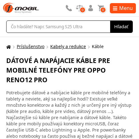
Menu
0
0
Vyhľadávanie
Hľadať
Príslušenstvo
Kabely a redukce
Káble
Tu
sa
DÁTOVÉ A NAPÁJACIE KÁBLE PRE
nachádzate:
MOBILNÉ TELEFÓNY PRE OPPO
RENO12 PRO
Potrebujete dátové a nabíjacie káble pre mobilné telefóny a
tablety a neviete, aký sa najlepšie hodí? Existuje veľké
množstvo konektorov a každý z nich je určený pre iný výstup
(káble pre audio, káble pre video, dátový prenos ...).
Najčastejšie sú káble pre nabíjanie a dátové káble. Takéto
káble pre mobily používajú konektory microUSB, čoraz
častejšie USB-C alebo Lightning u Apple. Pre powerbanky
alebo notebooky sa často používa aj bežné napájací a dátové