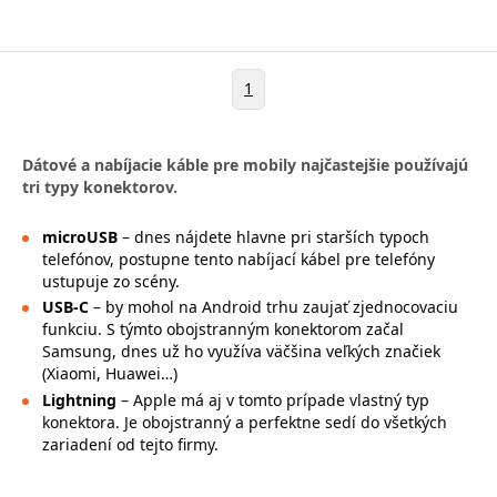
1
Dátové a nabíjacie káble pre mobily najčastejšie používajú
tri typy konektorov.
microUSB
– dnes nájdete hlavne pri starších typoch
telefónov, postupne tento nabíjací kábel pre telefóny
ustupuje zo scény.
USB-C
– by mohol na Android trhu zaujať zjednocovaciu
funkciu. S týmto obojstranným konektorom začal
Samsung, dnes už ho využíva väčšina veľkých značiek
(Xiaomi, Huawei…)
Lightning
– Apple má aj v tomto prípade vlastný typ
konektora. Je obojstranný a perfektne sedí do všetkých
zariadení od tejto firmy.