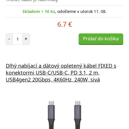
Skladom > 10 ks
, odošleme v utorok 11. 08.
6.7 €
Počet položiek
-
+
Pridať do košíka
Dlhý nabíjací a dátový opletený kábel FIXED s
konektormi USB-C/USB-C, PD 3.1, 2 m,
USB4gen2 20Gbps, 4K60Hz, 240W, sivá