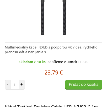
Multimediálny kábel FIXED s podporou 4K videa, rýchleho
prenosu dát a nabíjania s
Skladom > 10 ks
, odošleme v utorok 11. 08.
23.79 €
Počet položiek
-
+
Pridať do košíka
Kábel Tactical Fat Man Cable USB-A/USB-C 1m,