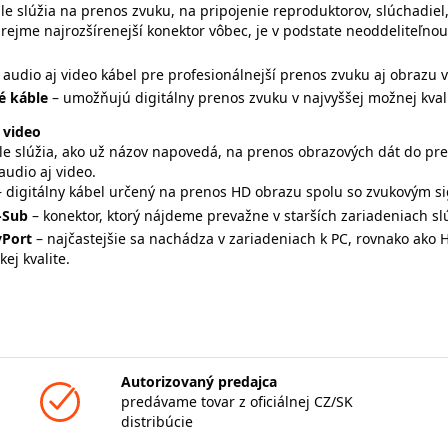
le slúžia na prenos zvuku, na pripojenie reproduktorov, slúchadie
zrejme najrozšírenejší konektor vôbec, je v podstate neoddeliteľn
- audio aj video kábel pre profesionálnejší prenos zvuku aj obrazu vo
é káble
– umožňujú digitálny prenos zvuku v najvyššej možnej kvali
 video
le slúžia, ako už názov napovedá, na prenos obrazových dát do pre
audio aj video.
– digitálny kábel určený na prenos HD obrazu spolu so zvukovým si
-Sub
– konektor, ktorý nájdeme prevažne v starších zariadeniach s
yPort
– najčastejšie sa nachádza v zariadeniach k PC, rovnako ako
kej kvalite.
Autorizovaný predajca
predávame tovar z oficiálnej CZ/SK
distribúcie