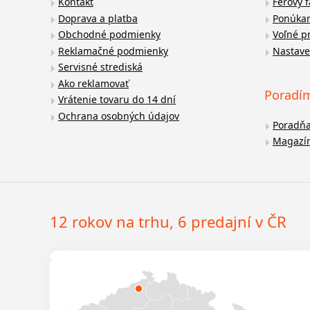
Kontakt
Férový 
Doprava a platba
Ponúkan
Obchodné podmienky
Voľné p
Reklamačné podmienky
Nastave
Servisné strediská
Ako reklamovať
Poradí
Vrátenie tovaru do 14 dní
Ochrana osobných údajov
Poradň
Magazí
12 rokov na trhu, 6 predajní v ČR