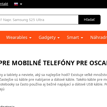
ntakt
e
Hľadať
Wearables
Gadgety
Smart
Náhradn
PRE MOBILNÉ TELEFÓNY PRE OSCAL
y a tablety a neviete, aký sa najlepšie hodí? Existuje veľké množst
ajčastejšie sú káble pre nabíjanie a dátové káble. Takéto káble pre 
tebooky sa často používa aj bežné napájací a dátové USB káble. P
ajú
dnotenie