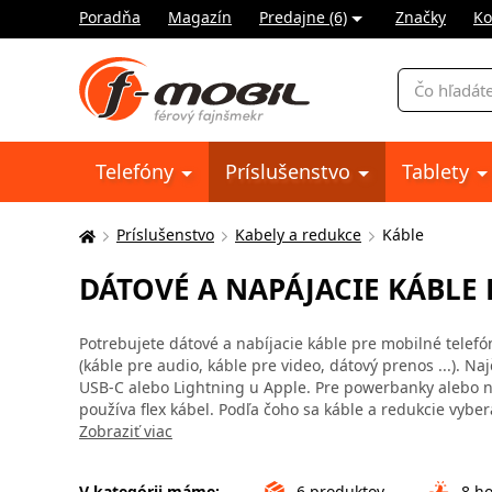
Poradňa
Magazín
Predajne (6)
Značky
Ko
Vyhľadávani
Telefóny
Príslušenstvo
Tablety
Príslušenstvo
Kabely a redukce
Káble
Tu
sa
DÁTOVÉ A NAPÁJACIE KÁBLE 
nachádzate:
Potrebujete dátové a nabíjacie káble pre mobilné telefón
(káble pre audio, káble pre video, dátový prenos ...). N
USB-C alebo Lightning u Apple. Pre powerbanky alebo no
používa flex kábel. Podľa čoho sa káble a redukcie vyber
Zobraziť viac
V kategórii máme:
6
produktov
8
ho