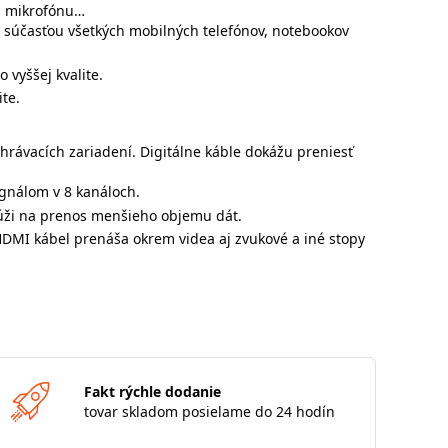
l, mikrofónu…
ou súčasťou všetkých mobilných telefónov, notebookov
 vyššej kvalite.
te.
hrávacích zariadení. Digitálne káble dokážu preniesť
gnálom v 8 kanáloch.
lúži na prenos menšieho objemu dát.
 HDMI kábel prenáša okrem videa aj zvukové a iné stopy
Fakt rýchle dodanie
tovar skladom posielame do 24 hodín