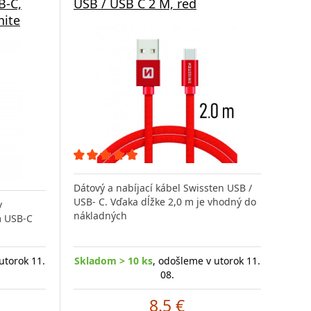
B-C,
USB / USB C 2 M, red
hite
Dátový a nabíjací kábel Swissten USB /
USB- C. Vďaka dĺžke 2,0 m je vhodný do
v
nákladných
m USB-C
utorok 11.
Skladom > 10 ks
, odošleme v utorok 11.
08.
8.5 €