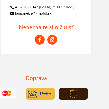
420731000147
(Po-Pia, 7: 30-17 hod.)
fajnsmekri@f-mobil.sk
Nenechajte si nič ujsť
Doprava