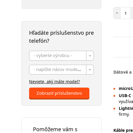
Poč
-
Hľadáte príslušenstvo pre
telefón?
- vyberte výrobcu -
- napíšte názov modelu -
Dátové a 
Neviete, aký máte model?
micro
Zobraziť príslušenstvo
USB-C
využíva
Lightn
firmy.
Pomôžeme vám s
Káble pre