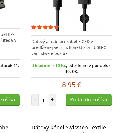
bel EP-
 (teda v
Dátový a nabíjací kábel FIXED v
predĺženej verzii s konektorom USB-C
vám skvele poslúži
utorok 11.
Skladom > 10 ks
, odošleme v pondelok
10. 08.
8.95 €
Počet položiek
 košíka
-
+
Pridať do košíka
ábel
Dátový kábel Swissten Textile