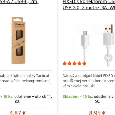
SB-A / USB-C, 2m,
FIXED s konektorom US
USB 2.0, 2 metre, 3A, W
abíjací kábel značky Tactical
Dátový a nabíjací kábel FIXED 
hread vďaka nekompromisnej
predĺženej verzii s konektoro
vám skvele poslúži
> 10 ks
, odošleme v utorok 11.
Skladom > 10 ks
, odošleme v 
08.
08.
4.87 €
8.95 €