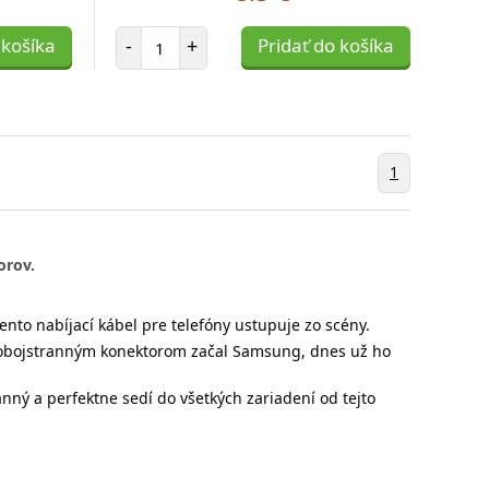
Počet položiek
 košíka
-
+
Pridať do košíka
1
orov.
ento nabíjací kábel pre telefóny ustupuje zo scény.
o obojstranným konektorom začal Samsung, dnes už ho
anný a perfektne sedí do všetkých zariadení od tejto