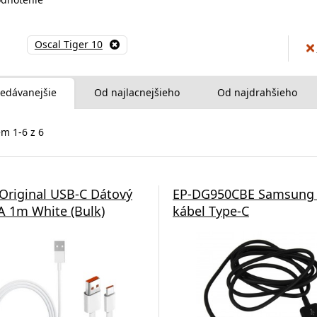
Oscal Tiger 10
edávanejšie
Od najlacnejšieho
Od najdrahšieho
m 1-6 z 6
Original USB-C Dátový
EP-DG950CBE Samsung 
A 1m White (Bulk)
kábel Type-C