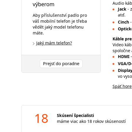
Audio káb
výberom
Jack
- 
atď.
Aby příslušenství padlo pro
váš mobilní telefon je třeba
Cinch
vědět jaký model telefonu
Optick
máte.
Káble pre
Jaký mám telefon?
Video káb
spoločne 
HDMI
Prejsť do poradne
VGA/D
Displa
vo vyso
Späť hore
18
Skúsení špecialisti
máme viac ako 18 rokov skúseností