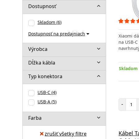
Dostupnosť
Skladom
(6)
Dostupnosť na predajniach
Xiaomi dá
na USB-C 
navrhnut
Výrobca
Dĺžka kábla
Skladom 
Typ konektora
USB-C
(4)
Poč
USB-A
(5)
-
Farba
Kábel T
zrušiť všetky filtre