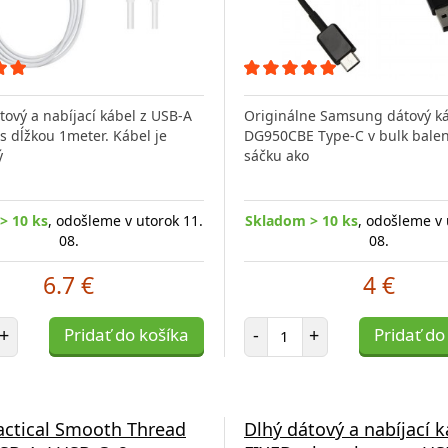
tový a nabíjací kábel z USB-A
Originálne Samsung dátový ká
s dĺžkou 1meter. Kábel je
DG950CBE Type-C v bulk balení
ý
sáčku ako
> 10 ks
, odošleme v utorok 11.
Skladom > 10 ks
, odošleme v 
08.
08.
6.7 €
4 €
et položiek
Počet položiek
+
Pridať do košíka
-
+
Pridať do
actical Smooth Thread
Dlhý dátový a nabíjací k