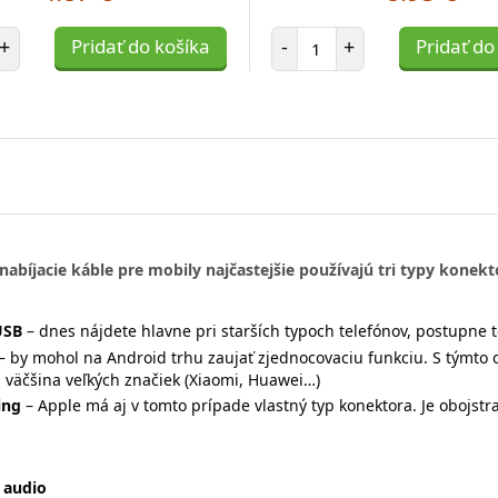
et položiek
Počet položiek
+
Pridať do košíka
-
+
Pridať do
nabíjacie káble pre mobily najčastejšie používajú tri typy konekt
USB
– dnes nájdete hlavne pri starších typoch telefónov, postupne t
– by mohol na Android trhu zaujať zjednocovaciu funkciu. S týmt
 väčšina veľkých značiek (Xiaomi, Huawei…)
ing
– Apple má aj v tomto prípade vlastný typ konektora. Je obojstr
 audio