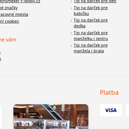
fajnšmeker F-Mobil.cz
Tip na darček pre deti
é značky
Tip na darček pre
babičku
racovné miesta
Tip na darček pre
ní cookies
dedka
Tip na darček pre
manželku i sestru
me vám
Tip na darček pre
manžela i brata
a
n
Platba