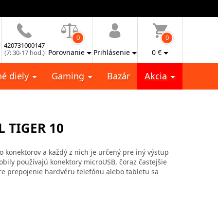
0
0
420731000147
Porovnanie
Prihlásenie
0
€
(7: 30-17 hod.)
é diely
Gaming
Bazár
Akcia
 TIGER 10
vo konektorov a každý z nich je určený pre iný výstup
mobily používajú konektory microUSB, čoraz častejšie
re prepojenie hardvéru telefónu alebo tabletu sa