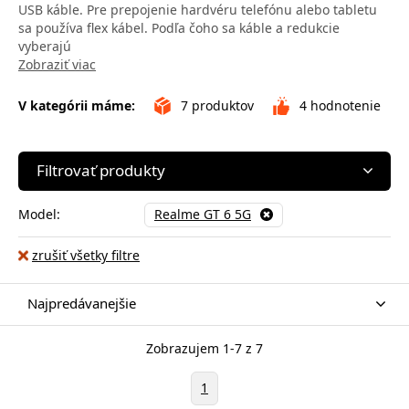
USB káble. Pre prepojenie hardvéru telefónu alebo tabletu
sa používa flex kábel. Podľa čoho sa káble a redukcie
vyberajú
Zobraziť viac
V kategórii máme:
7
produktov
4
hodnotenie
Filtrovať produkty
Model:
Realme GT 6 5G
zrušiť všetky filtre
Najpredávanejšie
Zobrazujem 1-7 z 7
1