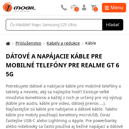
Menu
0
0
Vyhľadávanie
Hľadať
Príslušenstvo
Kabely a redukce
Káble
Tu
sa
DÁTOVÉ A NAPÁJACIE KÁBLE PRE
nachádzate:
MOBILNÉ TELEFÓNY PRE REALME GT 6
5G
Potrebujete dátové a nabíjacie káble pre mobilné telefóny a
tablety a neviete, aký sa najlepšie hodí? Existuje veľké
množstvo konektorov a každý z nich je určený pre iný výstup
(káble pre audio, káble pre video, dátový prenos ...).
Najčastejšie sú káble pre nabíjanie a dátové káble. Takéto
káble pre mobily používajú konektory microUSB, čoraz
častejšie USB-C alebo Lightning u Apple. Pre powerbanky
alebo notebooky sa často používa aj bežné napájací a dátové