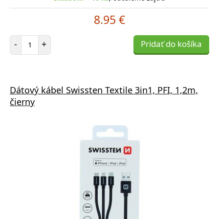
8.95 €
Počet položiek
-
+
Pridať do košíka
Dátový kábel Swissten Textile 3in1, PFI, 1,2m,
čierny