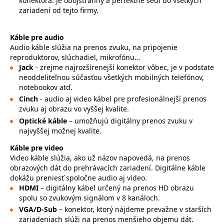
konektora. Je obojstranný a perfektne sedí do všetkých
zariadení od tejto firmy.
Káble pre audio
Audio káble slúžia na prenos zvuku, na pripojenie
reproduktorov, slúchadiel, mikrofónu…
Jack
- zrejme najrozšírenejší konektor vôbec, je v podstate
neoddeliteľnou súčasťou všetkých mobilných telefónov,
notebookov atď.
Cinch
- audio aj video kábel pre profesionálnejší prenos
zvuku aj obrazu vo vyššej kvalite.
Optické káble
– umožňujú digitálny prenos zvuku v
najvyššej možnej kvalite.
Káble pre video
Video káble slúžia, ako už názov napovedá, na prenos
obrazových dát do prehrávacích zariadení. Digitálne káble
dokážu preniesť spoločne audio aj video.
HDMI
– digitálny kábel určený na prenos HD obrazu
spolu so zvukovým signálom v 8 kanáloch.
VGA/D-Sub
– konektor, ktorý nájdeme prevažne v starších
zariadeniach slúži na prenos menšieho objemu dát.