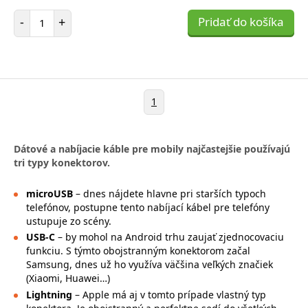
Počet položiek
-
+
Pridať do košíka
1
Dátové a nabíjacie káble pre mobily najčastejšie používajú
tri typy konektorov.
microUSB
– dnes nájdete hlavne pri starších typoch
telefónov, postupne tento nabíjací kábel pre telefóny
ustupuje zo scény.
USB-C
– by mohol na Android trhu zaujať zjednocovaciu
funkciu. S týmto obojstranným konektorom začal
Samsung, dnes už ho využíva väčšina veľkých značiek
(Xiaomi, Huawei…)
Lightning
– Apple má aj v tomto prípade vlastný typ