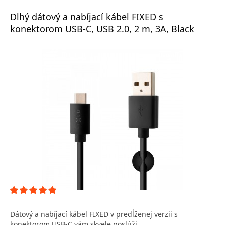
Dlhý dátový a nabíjací kábel FIXED s
konektorom USB-C, USB 2.0, 2 m, 3A, Black
Dátový a nabíjací kábel FIXED v predĺženej verzii s
konektorom USB-C vám skvele poslúži