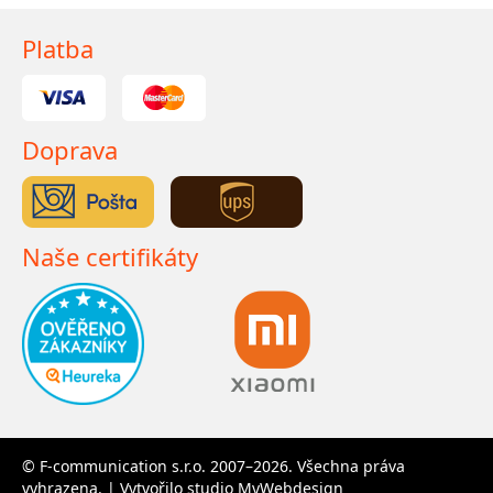
Platba
Doprava
Naše certifikáty
© F-communication s.r.o. 2007–2026. Všechna práva
vyhrazena. | Vytvořilo studio
MyWebdesign