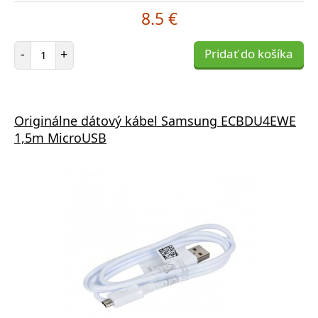
8.5 €
Počet položiek
-
+
Pridať do košíka
Originálne dátový kábel Samsung ECBDU4EWE
1,5m MicroUSB