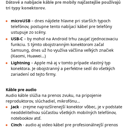
Dátové a nabíjacie káble pre mobily najčastejšie používajú
tri typy konektorov.
microUSB
– dnes nájdete hlavne pri starších typoch
telefónov, postupne tento nabíjací kábel pre telefóny
ustupuje zo scény.
USB-C
– by mohol na Android trhu zaujať zjednocovaciu
funkciu. S týmto obojstranným konektorom začal
Samsung, dnes už ho využíva väčšina veľkých značiek
(Xiaomi, Huawei…)
Lightning
– Apple má aj v tomto prípade vlastný typ
konektora. Je obojstranný a perfektne sedí do všetkých
zariadení od tejto firmy.
Káble pre audio
Audio káble slúžia na prenos zvuku, na pripojenie
reproduktorov, slúchadiel, mikrofónu…
Jack
- zrejme najrozšírenejší konektor vôbec, je v podstate
neoddeliteľnou súčasťou všetkých mobilných telefónov,
notebookov atď.
Cinch
- audio aj video kábel pre profesionálnejší prenos