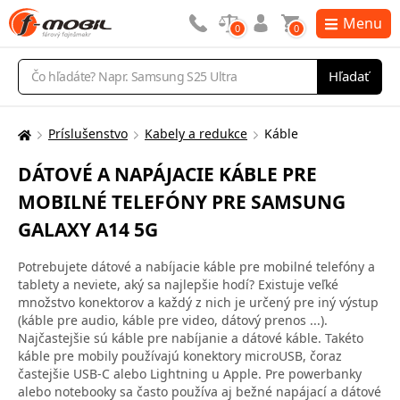
Menu
0
0
Vyhľadávanie
Hľadať
Príslušenstvo
Kabely a redukce
Káble
Tu
sa
DÁTOVÉ A NAPÁJACIE KÁBLE PRE
nachádzate:
MOBILNÉ TELEFÓNY PRE SAMSUNG
GALAXY A14 5G
Potrebujete dátové a nabíjacie káble pre mobilné telefóny a
tablety a neviete, aký sa najlepšie hodí? Existuje veľké
množstvo konektorov a každý z nich je určený pre iný výstup
(káble pre audio, káble pre video, dátový prenos ...).
Najčastejšie sú káble pre nabíjanie a dátové káble. Takéto
káble pre mobily používajú konektory microUSB, čoraz
častejšie USB-C alebo Lightning u Apple. Pre powerbanky
alebo notebooky sa často používa aj bežné napájací a dátové