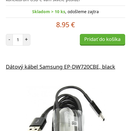
Skladom > 10 ks
, odošleme zajtra
8.95 €
Počet položiek
-
+
Pridať do košíka
Dátový kábel Samsung EP-DW720CBE, black