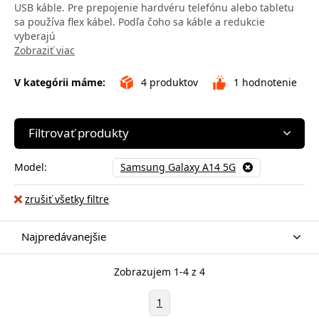
USB káble. Pre prepojenie hardvéru telefónu alebo tabletu
sa používa flex kábel. Podľa čoho sa káble a redukcie
vyberajú
Zobraziť viac
V kategórii máme:
4
produktov
1
hodnotenie
Filtrovať produkty
Model:
Samsung Galaxy A14 5G
zrušiť všetky filtre
Najpredávanejšie
Zobrazujem 1-4 z 4
1