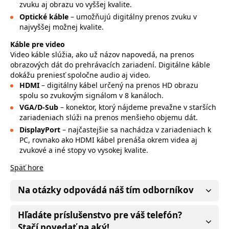
zvuku aj obrazu vo vyššej kvalite.
Optické káble
– umožňujú digitálny prenos zvuku v
najvyššej možnej kvalite.
Káble pre video
Video káble slúžia, ako už názov napovedá, na prenos
obrazových dát do prehrávacích zariadení. Digitálne káble
dokážu preniesť spoločne audio aj video.
HDMI
– digitálny kábel určený na prenos HD obrazu
spolu so zvukovým signálom v 8 kanáloch.
VGA/D-Sub
– konektor, ktorý nájdeme prevažne v starších
zariadeniach slúži na prenos menšieho objemu dát.
DisplayPort
– najčastejšie sa nachádza v zariadeniach k
PC, rovnako ako HDMI kábel prenáša okrem videa aj
zvukové a iné stopy vo vysokej kvalite.
Späť hore
Na otázky odpovádá náš tím odborníkov
Hľadáte príslušenstvo pre váš telefón?
Stačí povedať na aký!