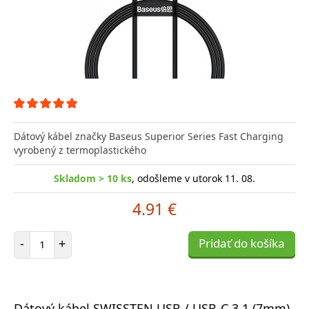
Dátový kábel značky Baseus Superior Series Fast Charging
vyrobený z termoplastického
Skladom > 10 ks
, odošleme v utorok 11. 08.
4.91 €
Počet položiek
-
+
Pridať do košíka
Dátový kábel SWISSTEN USB / USB-C 3.1 (7mm)