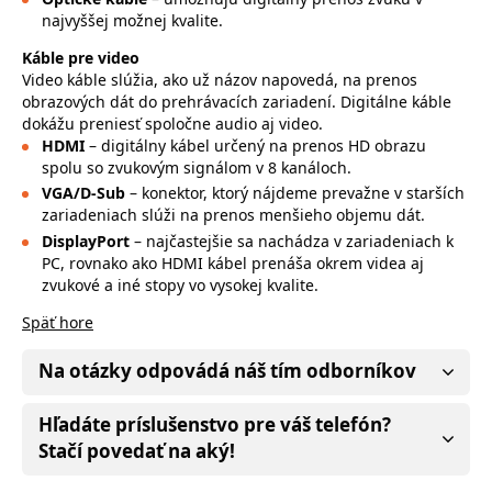
najvyššej možnej kvalite.
Káble pre video
Video káble slúžia, ako už názov napovedá, na prenos
obrazových dát do prehrávacích zariadení. Digitálne káble
dokážu preniesť spoločne audio aj video.
HDMI
– digitálny kábel určený na prenos HD obrazu
spolu so zvukovým signálom v 8 kanáloch.
VGA/D-Sub
– konektor, ktorý nájdeme prevažne v starších
zariadeniach slúži na prenos menšieho objemu dát.
DisplayPort
– najčastejšie sa nachádza v zariadeniach k
PC, rovnako ako HDMI kábel prenáša okrem videa aj
zvukové a iné stopy vo vysokej kvalite.
Späť hore
Na otázky odpovádá náš tím odborníkov
Hľadáte príslušenstvo pre váš telefón?
Stačí povedať na aký!