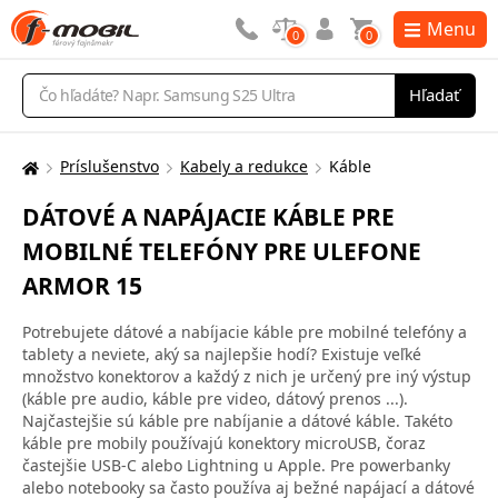
Menu
0
0
Vyhľadávanie
Hľadať
Príslušenstvo
Kabely a redukce
Káble
Tu
sa
DÁTOVÉ A NAPÁJACIE KÁBLE PRE
nachádzate:
MOBILNÉ TELEFÓNY PRE ULEFONE
ARMOR 15
Potrebujete dátové a nabíjacie káble pre mobilné telefóny a
tablety a neviete, aký sa najlepšie hodí? Existuje veľké
množstvo konektorov a každý z nich je určený pre iný výstup
(káble pre audio, káble pre video, dátový prenos ...).
Najčastejšie sú káble pre nabíjanie a dátové káble. Takéto
káble pre mobily používajú konektory microUSB, čoraz
častejšie USB-C alebo Lightning u Apple. Pre powerbanky
alebo notebooky sa často používa aj bežné napájací a dátové