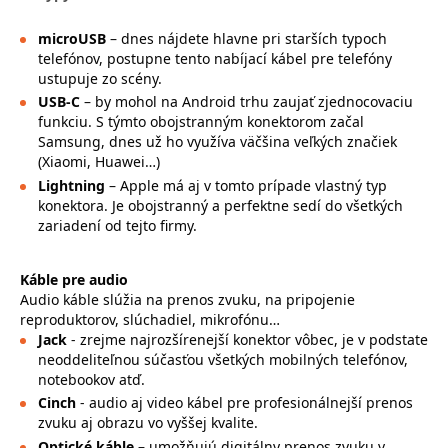
microUSB
– dnes nájdete hlavne pri starších typoch
telefónov, postupne tento nabíjací kábel pre telefóny
ustupuje zo scény.
USB-C
– by mohol na Android trhu zaujať zjednocovaciu
funkciu. S týmto obojstranným konektorom začal
Samsung, dnes už ho využíva väčšina veľkých značiek
(Xiaomi, Huawei…)
Lightning
– Apple má aj v tomto prípade vlastný typ
konektora. Je obojstranný a perfektne sedí do všetkých
zariadení od tejto firmy.
Káble pre audio
Audio káble slúžia na prenos zvuku, na pripojenie
reproduktorov, slúchadiel, mikrofónu…
Jack
- zrejme najrozšírenejší konektor vôbec, je v podstate
neoddeliteľnou súčasťou všetkých mobilných telefónov,
notebookov atď.
Cinch
- audio aj video kábel pre profesionálnejší prenos
zvuku aj obrazu vo vyššej kvalite.
Optické káble
– umožňujú digitálny prenos zvuku v