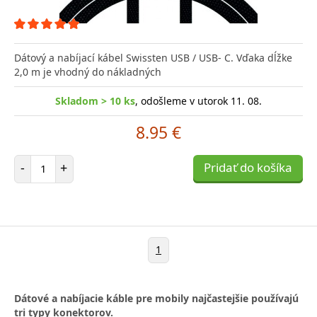
Dátový a nabíjací kábel Swissten USB / USB- C. Vďaka dĺžke
2,0 m je vhodný do nákladných
Skladom > 10 ks
, odošleme v utorok 11. 08.
8.95 €
Počet položiek
-
+
Pridať do košíka
1
Dátové a nabíjacie káble pre mobily najčastejšie používajú
tri typy konektorov.