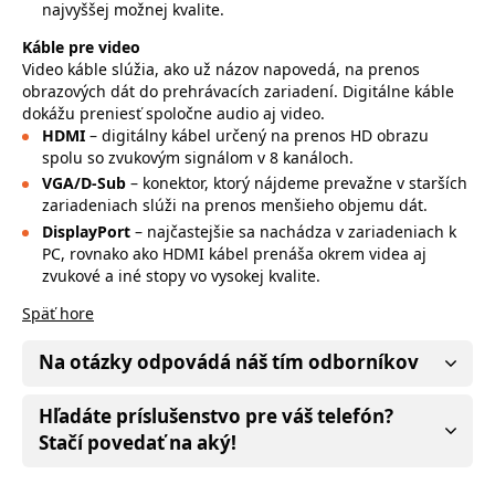
najvyššej možnej kvalite.
Káble pre video
Video káble slúžia, ako už názov napovedá, na prenos
obrazových dát do prehrávacích zariadení. Digitálne káble
dokážu preniesť spoločne audio aj video.
HDMI
– digitálny kábel určený na prenos HD obrazu
spolu so zvukovým signálom v 8 kanáloch.
VGA/D-Sub
– konektor, ktorý nájdeme prevažne v starších
zariadeniach slúži na prenos menšieho objemu dát.
DisplayPort
– najčastejšie sa nachádza v zariadeniach k
PC, rovnako ako HDMI kábel prenáša okrem videa aj
zvukové a iné stopy vo vysokej kvalite.
Späť hore
Na otázky odpovádá náš tím odborníkov
Hľadáte príslušenstvo pre váš telefón?
Stačí povedať na aký!