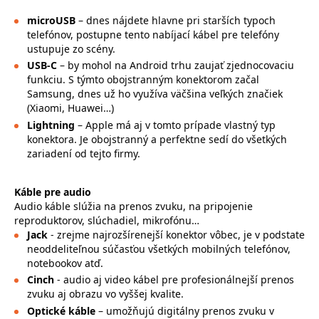
microUSB
– dnes nájdete hlavne pri starších typoch
telefónov, postupne tento nabíjací kábel pre telefóny
ustupuje zo scény.
USB-C
– by mohol na Android trhu zaujať zjednocovaciu
funkciu. S týmto obojstranným konektorom začal
Samsung, dnes už ho využíva väčšina veľkých značiek
(Xiaomi, Huawei…)
Lightning
– Apple má aj v tomto prípade vlastný typ
konektora. Je obojstranný a perfektne sedí do všetkých
zariadení od tejto firmy.
Káble pre audio
Audio káble slúžia na prenos zvuku, na pripojenie
reproduktorov, slúchadiel, mikrofónu…
Jack
- zrejme najrozšírenejší konektor vôbec, je v podstate
neoddeliteľnou súčasťou všetkých mobilných telefónov,
notebookov atď.
Cinch
- audio aj video kábel pre profesionálnejší prenos
zvuku aj obrazu vo vyššej kvalite.
Optické káble
– umožňujú digitálny prenos zvuku v