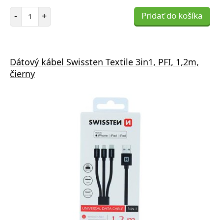
Počet položiek
-
+
Pridať do košíka
Dátový kábel Swissten Textile 3in1, PFI, 1,2m,
čierny