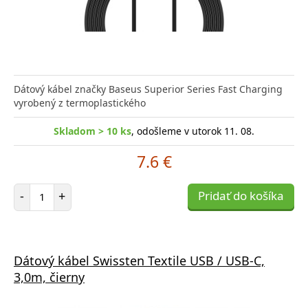
Dátový kábel značky Baseus Superior Series Fast Charging
vyrobený z termoplastického
Skladom > 10 ks
, odošleme v utorok 11. 08.
7.6 €
Počet položiek
-
+
Pridať do košíka
Dátový kábel Swissten Textile USB / USB-C,
3,0m, čierny