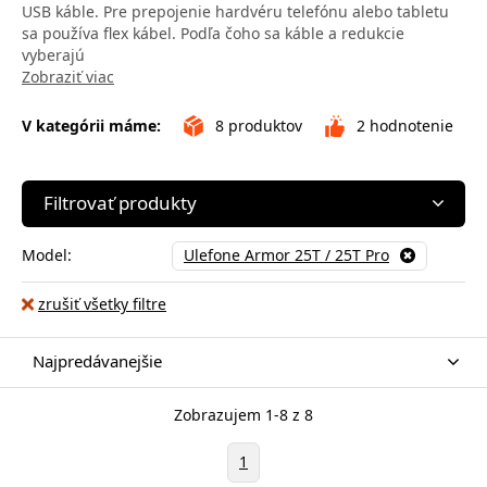
USB káble. Pre prepojenie hardvéru telefónu alebo tabletu
sa používa flex kábel. Podľa čoho sa káble a redukcie
vyberajú
Zobraziť viac
V kategórii máme:
8
produktov
2
hodnotenie
Filtrovať produkty
Model:
Ulefone Armor 25T / 25T Pro
zrušiť všetky filtre
Najpredávanejšie
Zobrazujem 1-8 z 8
1