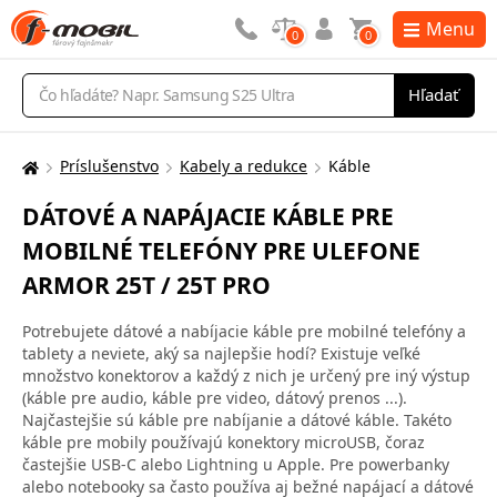
Menu
0
0
Vyhľadávanie
Hľadať
Príslušenstvo
Kabely a redukce
Káble
Tu
sa
DÁTOVÉ A NAPÁJACIE KÁBLE PRE
nachádzate:
MOBILNÉ TELEFÓNY PRE ULEFONE
ARMOR 25T / 25T PRO
Potrebujete dátové a nabíjacie káble pre mobilné telefóny a
tablety a neviete, aký sa najlepšie hodí? Existuje veľké
množstvo konektorov a každý z nich je určený pre iný výstup
(káble pre audio, káble pre video, dátový prenos ...).
Najčastejšie sú káble pre nabíjanie a dátové káble. Takéto
káble pre mobily používajú konektory microUSB, čoraz
častejšie USB-C alebo Lightning u Apple. Pre powerbanky
alebo notebooky sa často používa aj bežné napájací a dátové