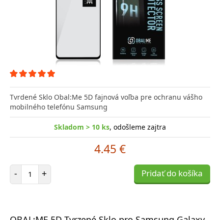
Tvrdené Sklo Obal:Me 5D fajnová voľba pre ochranu vášho
mobilného telefónu Samsung
Skladom > 10 ks
, odošleme zajtra
4.45 €
Počet položiek
-
+
Pridať do košíka
OBAL:ME 5D Tvrzené Sklo pro Samsung Galaxy