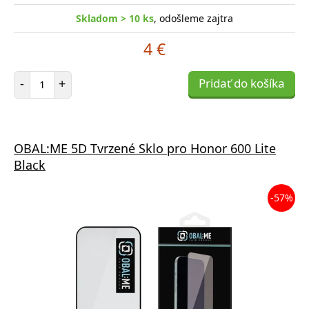
Skladom > 10 ks
, odošleme zajtra
4 €
Počet položiek
-
+
Pridať do košíka
OBAL:ME 5D Tvrzené Sklo pro Honor 600 Lite
Black
-57%