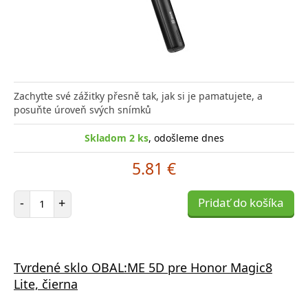
Zachyťte své zážitky přesně tak, jak si je pamatujete, a
posuňte úroveň svých snímků
Skladom 2 ks
, odošleme dnes
5.81 €
Počet položiek
-
+
Pridať do košíka
Tvrdené sklo OBAL:ME 5D pre Honor Magic8
Lite, čierna