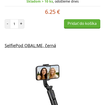
Skladom > 10 ks
, odošleme dnes
6.25 €
Počet položiek
-
+
Pridať do košíka
SelfiePod OBAL:ME, černá