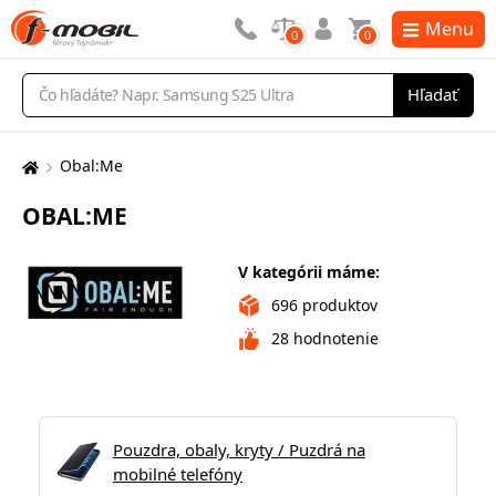
Menu
0
0
Vyhľadávanie
Hľadať
Obal:Me
Tu
sa
OBAL:ME
nachádzate:
V kategórii máme:
696
produktov
28
hodnotenie
Pouzdra, obaly, kryty / Puzdrá na
mobilné telefóny