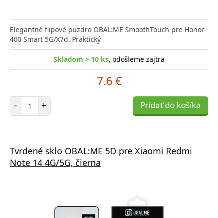
Elegantné flipové puzdro OBAL:ME SmoothTouch pre Honor
400 Smart 5G/X7d. Praktický
Skladom > 10 ks
, odošleme zajtra
7.6 €
Počet položiek
-
+
Pridať do košíka
Tvrdené sklo OBAL:ME 5D pre Xiaomi Redmi
Note 14 4G/5G, čierna