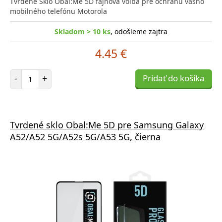
Tvrdené Sklo Obal:Me 5D fajnová voľba pre ochranu vášho
mobilného telefónu Motorola
Skladom > 10 ks
, odošleme zajtra
4.45 €
Počet položiek
-
+
Pridať do košíka
Tvrdené sklo Obal:Me 5D pre Samsung Galaxy
A52/A52 5G/A52s 5G/A53 5G, čierna