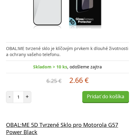
OBAL:ME tvrzené sklo je klíčovým prvkem k dlouhé životnosti
a ochrany vašeho telefonu.
Skladom > 10 ks
, odošleme zajtra
2.66 €
6.25 €
Počet položiek
-
+
Pridať do košíka
OBAL:ME 5D Tvrzené Sklo pro Motorola G57
Power Black