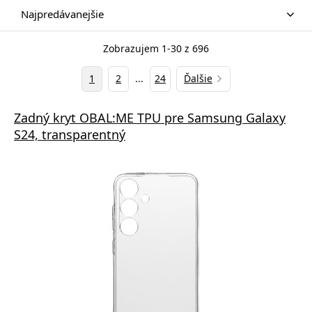
Najpredávanejšie
Zobrazujem 1-30 z 696
1
2
...
24
Ďalšie
Zadný kryt OBAL:ME TPU pre Samsung Galaxy
S24, transparentný