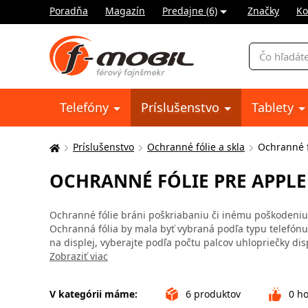
Poradňa
Magazín
Predajne (6)
Značky
Ko
Vyhľadávani
Telefóny
Príslušenstvo
Tablety
Príslušenstvo
Ochranné fólie a skla
Ochranné f
Tu
sa
OCHRANNÉ FÓLIE PRE APPLE
nachádzate:
Ochranné fólie bráni poškriabaniu či inému poškodeniu d
Ochranná fólia by mala byť vybraná podľa typu telefónu
na displej, vyberajte podľa počtu palcov uhlopriečky dis
Zobraziť viac
V kategórii máme:
6
produktov
0
ho