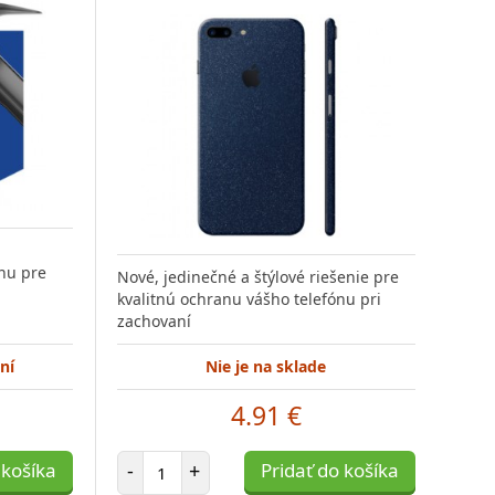
nu pre
Nové, jedinečné a štýlové riešenie pre
kvalitnú ochranu vášho telefónu pri
zachovaní
ní
Nie je na sklade
4.91 €
Počet položiek
 košíka
-
+
Pridať do košíka