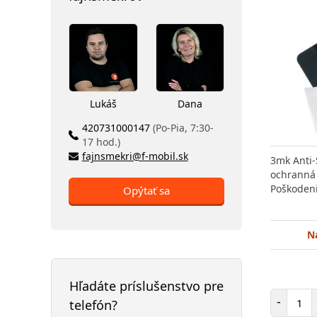
Lukáš
Dana
420731000147
(Po-Pia, 7:30-
17 hod.)
fajnsmekri@f-mobil.sk
3mk Anti-
ochranná 
Poškoden
Opýtať sa
N
Hľadáte príslušenstvo pre
Poč
-
telefón?