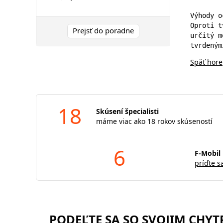
Výhody o
Oproti t
Prejsť do poradne
určitý m
tvrdeným
Späť hore
18
Skúsení špecialisti
máme viac ako 18 rokov skúseností
6
F-Mobil 
príďte s
PODEĽTE SA SO SVOJIM CHY