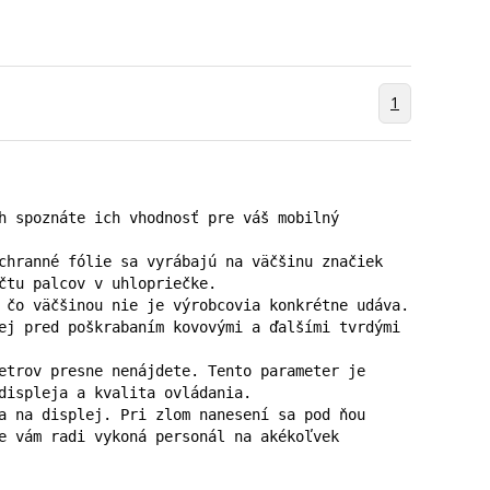
1
h spoznáte ich vhodnosť pre váš mobilný 
chranné fólie sa vyrábajú na väčšinu značiek 
čtu palcov v uhlopriečke.

 čo väčšinou nie je výrobcovia konkrétne udáva. 
ej pred poškrabaním kovovými a ďalšími tvrdými 
etrov presne nenájdete. Tento parameter je 
displeja a kvalita ovládania.

a na displej. Pri zlom nanesení sa pod ňou 
e vám radi vykoná personál na akékoľvek 