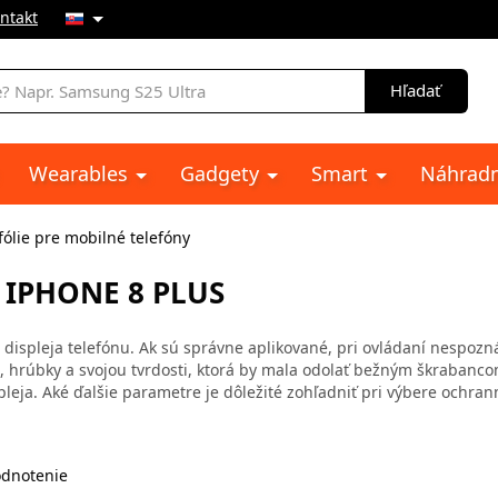
ntakt
e
Hľadať
Wearables
Gadgety
Smart
Náhradn
ólie pre mobilné telefóny
 IPHONE 8 PLUS
ispleja telefónu. Ak sú správne aplikované, pri ovládaní nespoznát
, hrúbky a svojou tvrdosti, ktorá by mala odolať bežným škrabanco
pleja. Aké ďalšie parametre je dôležité zohľadniť pri výbere ochrann
dnotenie