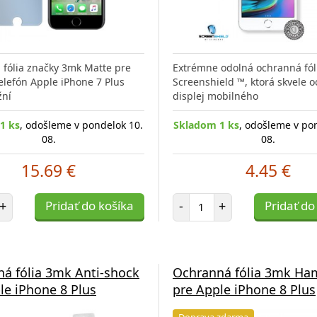
fólia značky 3mk Matte pre
Extrémne odolná ochranná fól
elefón Apple iPhone 7 Plus
Screenshield ™, ktorá skvele o
ní
displej mobilného
1 ks
, odošleme v pondelok 10.
Skladom 1 ks
, odošleme v po
08.
08.
15.69 €
4.45 €
et položiek
Počet položiek
+
Pridať do košíka
-
+
Pridať do
á fólia 3mk Anti-shock
Ochranná fólia 3mk H
le iPhone 8 Plus
pre Apple iPhone 8 Plus
Doprava zdarma