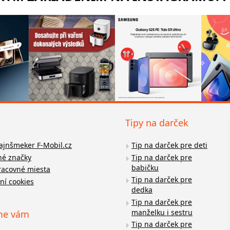
Tipy na darček
fajnšmeker F-Mobil.cz
Tip na darček pre deti
é značky
Tip na darček pre
babičku
racovné miesta
Tip na darček pre
ní cookies
dedka
Tip na darček pre
manželku i sestru
me vám
Tip na darček pre