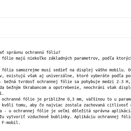
ať správnu ochrannú fóliu?

 fólie majú niekoľko základných parametrov, podľa ktorýc
 fólia samozrejme musí sedieť na displej vášho mobilu. O
v, existujú však aj univerzálne, ktoré vyberáte podľa po
- bežná tvrdosť ochrannej fólie sa pohybuje medzi 2-3 H,
da bežným škrabancom a opotrebenie, neochráni však displ
.

 ochranné fólie je približne 0,3 mm, väčšinou to u param
 kvôli tomu, aby čo najviac zostala zachovaná citlivosť 
a - u ochrannej fólie je veľmi dôležitá správna aplikáci
žu vytvoriť vzduchové bublinky. Aplikáciu ochrannej fóli
 F-mobil.
