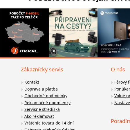
Zákaznícky servis
O nás
Kontakt
Férový 
Doprava a platba
Ponúkan
Obchodné podmienky
Voľné p
Reklamačné podmienky
Nastave
Servisné strediská
Ako reklamovať
Poradí
Vrátenie tovaru do 14 dní
Ochrana osobných údajov