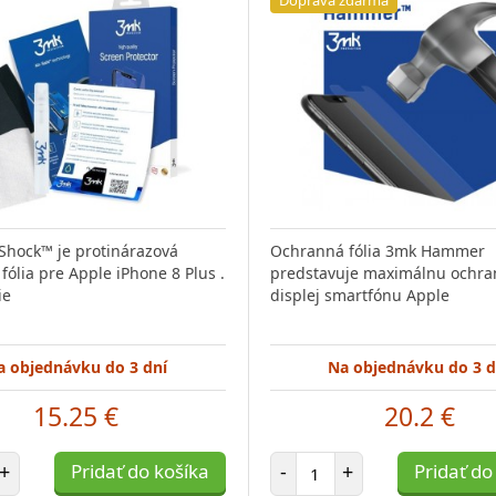
Shock™ je protinárazová
Ochranná fólia 3mk Hammer
fólia pre Apple iPhone 8 Plus .
predstavuje maximálnu ochra
ie
displej smartfónu Apple
a objednávku do 3 dní
Na objednávku do 3 d
15.25 €
20.2 €
et položiek
Počet položiek
+
Pridať do košíka
-
+
Pridať do