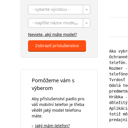
- vyberte výrobcu -
- napíšte názov modelu -
Neviete, aký máte model?
Zobraziť príslušenstvo
Ako vybr
Ochranné
telefón.

Rozmer -
telefóno
Pomôžeme vám s
Tvrdosť 
Odolá te
výberom
predmetmi
Hrúbka -
Aby příslušenství padlo pro
dôležitý
váš mobilní telefon je třeba
Aplikáci
vědět jaký model telefonu
totiž mô
máte.
predajni
Jaký mám telefon?