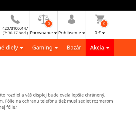
0
0
420731000147
Porovnanie
Prihlásenie
0
€
(7: 30-17 hod.)
é diely
Gaming
Bazár
Akcia
e rozdiel a váš displej bude oveľa lepšie chránený.
m. Fólie na ochranu telefónu tiež musí sedieť rozmerom
ej fólie?