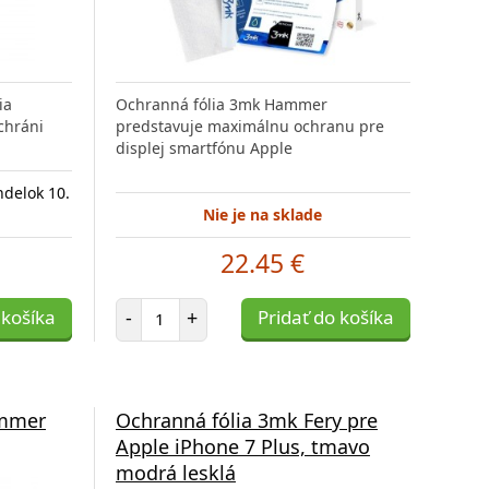
ia
Ochranná fólia 3mk Hammer
chráni
predstavuje maximálnu ochranu pre
displej smartfónu Apple
ndelok 10.
Nie je na sklade
22.45 €
Počet položiek
 košíka
-
+
Pridať do košíka
ammer
Ochranná fólia 3mk Fery pre
Apple iPhone 7 Plus, tmavo
modrá lesklá