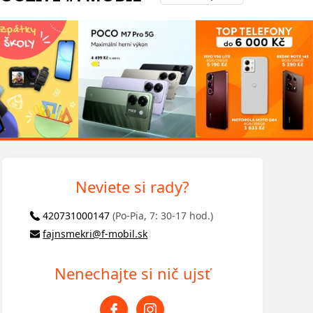
Neviete si rady?
420731000147
(Po-Pia, 7: 30-17 hod.)
fajnsmekri@f-mobil.sk
Nenechajte si nič ujsť