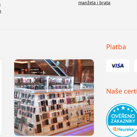
manžela i brata
a
n
Platba
Naše certi