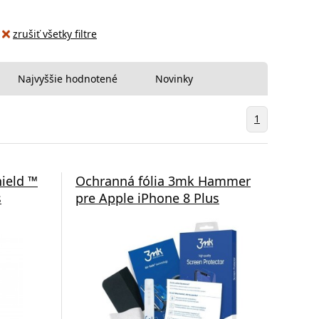
zrušiť všetky filtre
Najvyššie hodnotené
Novinky
1
ield ™
Ochranná fólia 3mk Hammer
s
pre Apple iPhone 8 Plus