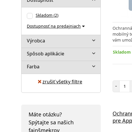
Skladom
(2)
Dostupnosť na predajniach
Ochranná 
mobilný t
vám umož
Výrobca
Skladom 
Spôsob aplikácie
Farba
zrušiť všetky filtre
Poč
-
Ochrann
Máte otázku?
pre App
Spýtajte sa našich
fajnšmekrov