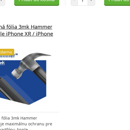
ná fólia 3mk Hammer
le iPhone XR / iPhone
zdarma
 fólia 3mk Hammer
uje maximálnu ochranu pre
martfónu Apple