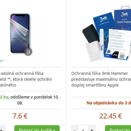
odolná ochranná fólia
Ochranná fólia 3mk Hammer
eld ™, ktorá skvele ochráni
predstavuje maximálnu ochra
obilného
displej smartfónu Apple
2 ks
, odošleme v pondelok 10.
08.
Na objednávku do 3 d
7.6 €
22.45 €
et položiek
Počet položiek
+
Pridať do košíka
-
+
Pridať do