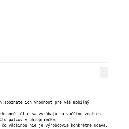
1
h spoznáte ich vhodnosť pre váš mobilný 
chranné fólie sa vyrábajú na väčšinu značiek 
čtu palcov v uhlopriečke.

 čo väčšinou nie je výrobcovia konkrétne udáva. 