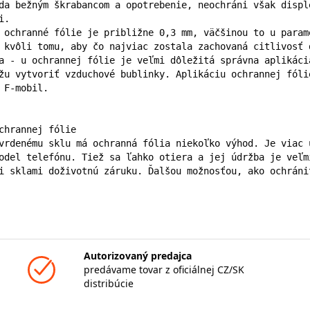
da bežným škrabancom a opotrebenie, neochráni však displ
.

 ochranné fólie je približne 0,3 mm, väčšinou to u param
 kvôli tomu, aby čo najviac zostala zachovaná citlivosť 
a - u ochrannej fólie je veľmi dôležitá správna aplikáci
žu vytvoriť vzduchové bublinky. Aplikáciu ochrannej fóli
 F-mobil.

chrannej fólie

vrdenému sklu má ochranná fólia niekoľko výhod. Je viac 
odel telefónu. Tiež sa ľahko otiera a jej údržba je veľm
i sklami doživotnú záruku. Ďalšou možnosťou, ako ochráni
Autorizovaný predajca
predávame tovar z oficiálnej CZ/SK
distribúcie