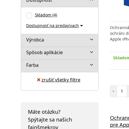
Skladom
(4)
Dostupnosť na predajniach
Ochranná 
ochráni d
Apple iP
Výrobca
Spôsob aplikácie
Skladom
Farba
zrušiť všetky filtre
Poč
-
Máte otázku?
Ochrann
Spýtajte sa našich
pre App
fajnšmekrov