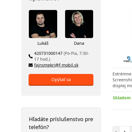
Lukáš
Dana
420731000147
(Po-Pia, 7:30-
17 hod.)
fajnsmekri@f-mobil.sk
Extrémne 
Opýtať sa
Screenshi
displej m
Skladom 
Hľadáte príslušenstvo pre
telefón?
Poč
-