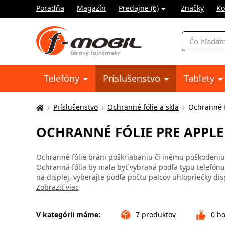
Poradňa
Magazín
Predajne (6)
Značky
Ko
Vyhľadávani
Telefóny
Príslušenstvo
Tablety
Príslušenstvo
Ochranné fólie a skla
Ochranné f
Tu
sa
OCHRANNÉ FÓLIE PRE APPLE
nachádzate:
Ochranné fólie bráni poškriabaniu či inému poškodeniu d
Ochranná fólia by mala byť vybraná podľa typu telefónu
na displej, vyberajte podľa počtu palcov uhlopriečky dis
Zobraziť viac
V kategórii máme:
7
produktov
0
ho