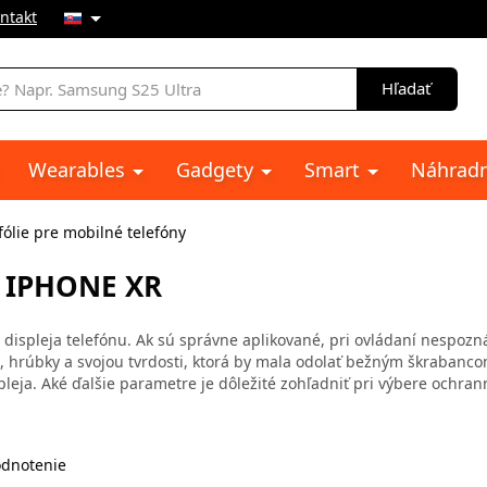
ntakt
e
Hľadať
Wearables
Gadgety
Smart
Náhradn
ólie pre mobilné telefóny
 IPHONE XR
ispleja telefónu. Ak sú správne aplikované, pri ovládaní nespoznát
, hrúbky a svojou tvrdosti, ktorá by mala odolať bežným škrabanco
pleja. Aké ďalšie parametre je dôležité zohľadniť pri výbere ochrann
dnotenie