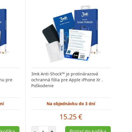
3mk Anti-Shock™ je protinárazová
nu pre
ochranná fólia pre Apple iPhone Xr .
Poškodenie
ní
Na objednávku do 3 dní
15.25 €
Počet položiek
 košíka
-
+
Pridať do košíka