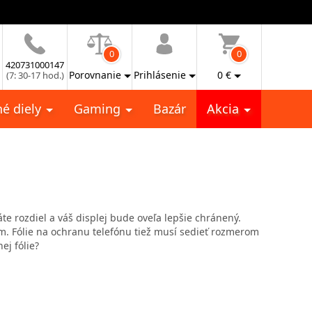
0
0
420731000147
Porovnanie
Prihlásenie
0
€
(7: 30-17 hod.)
é diely
Gaming
Bazár
Akcia
e rozdiel a váš displej bude oveľa lepšie chránený.
m. Fólie na ochranu telefónu tiež musí sedieť rozmerom
ej fólie?