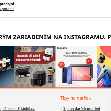
predajní
a poradiť
TRÝM ZARIADENÍM NA INSTAGRAMU. 
Tipy na darček
fajnšmeker F-Mobil.cz
Tip na darček pre deti