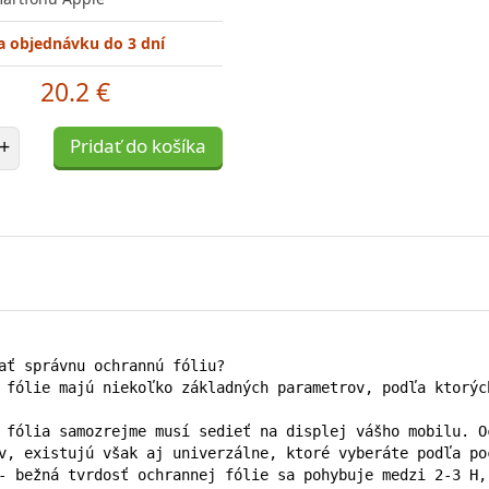
a objednávku do 3 dní
20.2 €
et položiek
+
Pridať do košíka
ať správnu ochrannú fóliu?

 fólie majú niekoľko základných parametrov, podľa ktorýc
 fólia samozrejme musí sedieť na displej vášho mobilu. O
v, existujú však aj univerzálne, ktoré vyberáte podľa po
- bežná tvrdosť ochrannej fólie sa pohybuje medzi 2-3 H,