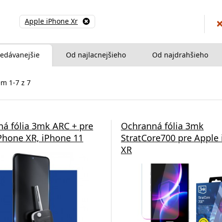
Apple iPhone Xr
edávanejšie
Od najlacnejšieho
Od najdrahšieho
m 1-7 z 7
á fólia 3mk ARC + pre
Ochranná fólia 3mk
Phone XR, iPhone 11
StratCore700 pre Apple
XR