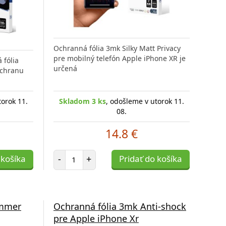
Ochranná fólia 3mk Silky Matt Privacy
pre mobilný telefón Apple iPhone XR je
 fólia
určená
ochranu
torok 11.
Skladom 3 ks
, odošleme v utorok 11.
08.
14.8 €
Počet položiek
 košíka
-
+
Pridať do košíka
ammer
Ochranná fólia 3mk Anti-shock
pre Apple iPhone Xr