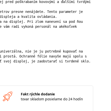
ej pred poškrabaním kovovými a ďalšími tvrdými 
etrov presne nenájdete. Tento parameter je 
displeja a kvalita ovládania.

a na displej. Pri zlom nanesení sa pod ňou 
e vám radi vykoná personál na akékoľvek 
univerzálna, nie je ju potrebné kupovať na 
i prostá. Ochranné fólie navyše majú spolu s 
ť svoj displej, je zaobstarať si tvrdené sklo.
Fakt rýchle dodanie
tovar skladom posielame do 24 hodín