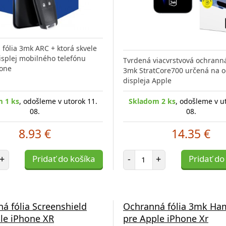
fólia 3mk ARC + ktorá skvele
isplej mobilného telefónu
Tvrdená viacvrstvová ochranná
hone
3mk StratCore700 určená na 
displeja Apple
 1 ks
, odošleme v utorok 11.
Skladom 2 ks
, odošleme v u
08.
08.
8.93 €
14.35 €
et položiek
Počet položiek
+
Pridať do košíka
-
+
Pridať do
á fólia Screenshield
Ochranná fólia 3mk H
le iPhone XR
pre Apple iPhone Xr