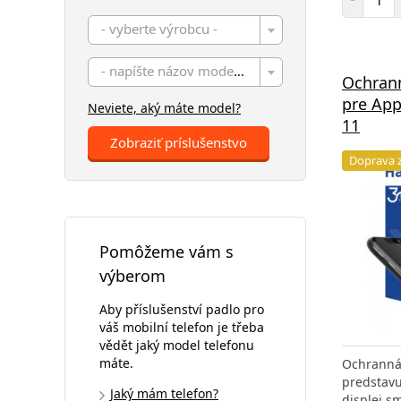
- vyberte výrobcu -
- napíšte názov modelu -
Ochran
pre App
Neviete, aký máte model?
11
Zobraziť príslušenstvo
Doprava 
Pomôžeme vám s
výberom
Aby příslušenství padlo pro
váš mobilní telefon je třeba
vědět jaký model telefonu
máte.
Ochranná
predstav
Jaký mám telefon?
displej s