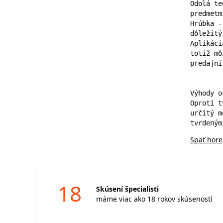
Odolá te
predmetmi
Hrúbka -
dôležitý
Aplikáci
totiž mô
predajni
Výhody o
Oproti t
určitý m
tvrdeným
Späť hore
18
Skúsení špecialisti
máme viac ako 18 rokov skúseností