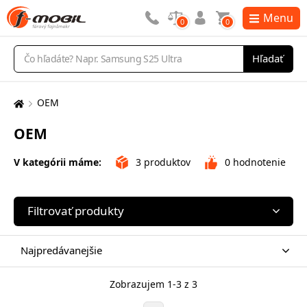
Menu
0
0
Vyhľadávanie
Hľadať
OEM
Tu
sa
OEM
nachádzate:
V kategórii máme:
3
produktov
0
hodnotenie
Filtrovať produkty
Najpredávanejšie
Zobrazujem 1-3 z 3