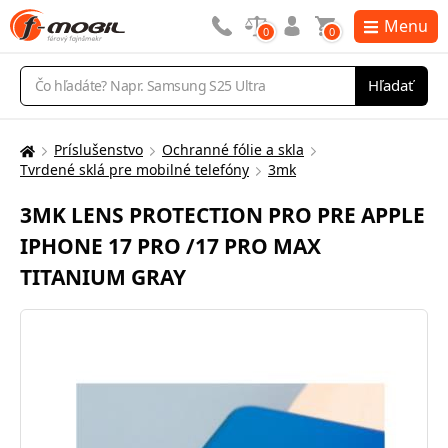
Menu
0
0
Vyhľadávanie
Hľadať
Príslušenstvo
Ochranné fólie a skla
Tu
Tvrdené sklá pre mobilné telefóny
3mk
sa
nachádzate:
3MK LENS PROTECTION PRO PRE APPLE
IPHONE 17 PRO /17 PRO MAX
TITANIUM GRAY