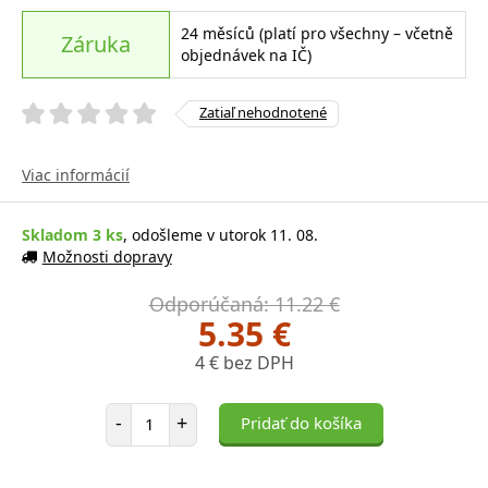
24 měsíců (platí pro všechny – včetně
Záruka
objednávek na IČ)
Zatiaľ nehodnotené
Viac informácií
Skladom 3 ks
, odošleme v utorok 11. 08.
Možnosti dopravy
Odporúčaná: 11.22 €
5.35 €
4 € bez DPH
Počet položiek
-
+
Pridať do košíka