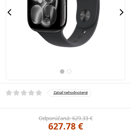
Zatiaľ nehodnotené
Odporúčaná: 629.33 €
627.78 €