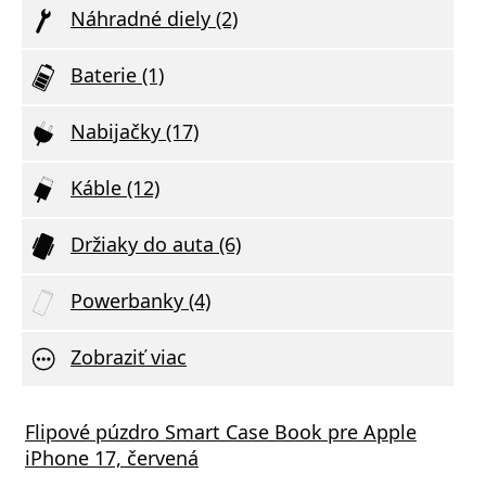
Náhradné diely (2)
Baterie (1)
Nabijačky (17)
Káble (12)
Držiaky do auta (6)
Powerbanky (4)
Zobraziť viac
vá nabíjačka FIXED s 2xUSB výstupom,
Flipové púzdro Smart Case Book pre Apple
Aliga
mart Rapid Charge, biela
iPhone 17, červená
Deliv