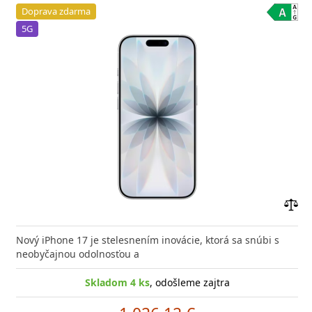
Doprava zdarma
5G
Prid
do
Nový iPhone 17 je stelesnením inovácie, ktorá sa snúbi s
poro
neobyčajnou odolnosťou a
Skladom 4 ks
, odošleme zajtra