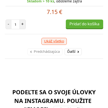
Skladom > 10 ks
, odošleme zajtra
11.21 €
7.15 €
očet položiek
P
+
Pridať do košíka
-
Počet položiek
-
+
Pridať do košíka
Ukáž všetko
Predchádzajúca
Ďalší
PODEĽTE SA O SVOJE ÚLOVKY
NA INSTAGRAMU. POUŽITE