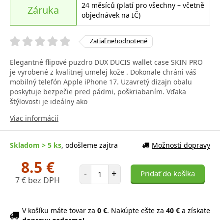
24 měsíců (platí pro všechny – včetně
Záruka
objednávek na IČ)
Zatiaľ nehodnotené
Elegantné flipové puzdro DUX DUCIS wallet case SKIN PRO
je vyrobené z kvalitnej umelej kože . Dokonale chráni váš
mobilný telefón Apple iPhone 17. Uzavretý dizajn obalu
poskytuje bezpečie pred pádmi, poškriabaním. Vďaka
štýlovosti je ideálny ako
Viac informácií
Skladom > 5 ks
, odošleme zajtra
Možnosti dopravy
8.5 €
Počet položiek
-
+
Pridať do košíka
7 € bez DPH
V košíku máte tovar za
0 €
. Nakúpte ešte za
40 €
a získate