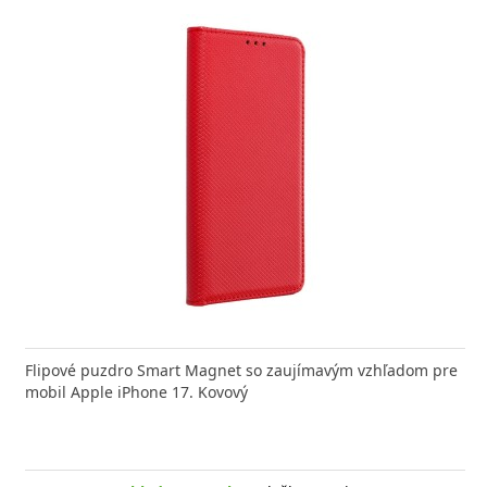
 nabíjačka FIXED zaistí rýchle a bezpečné nabíjanie
Flipové puzdro Smart Magnet so zaujímavým vzhľadom pre
Výkonn
moderného smartfónu,
mobil Apple iPhone 17. Kovový
Aligato
Skladom > 10 ks
, odošleme zajtra