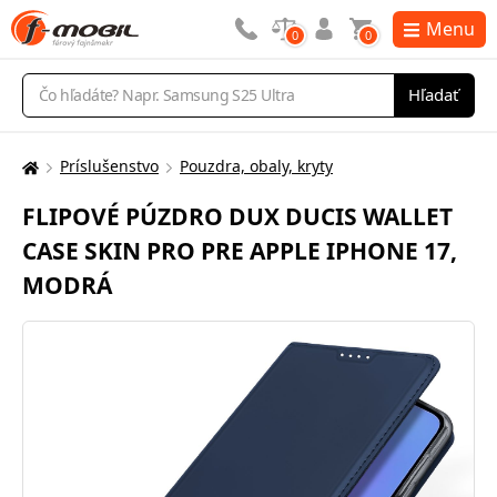
Menu
0
0
Vyhľadávanie
Hľadať
Príslušenstvo
Pouzdra, obaly, kryty
Tu
sa
FLIPOVÉ PÚZDRO DUX DUCIS WALLET
nachádzate:
CASE SKIN PRO PRE APPLE IPHONE 17,
MODRÁ