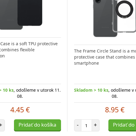
Case is a soft TPU protective
combines flexible
The Frame Circle Stand is a 
ion
protective case that combines 
smartphone
> 10 ks
, odošleme v utorok 11.
Skladom > 10 ks
, odošleme v 
08.
08.
4.45 €
8.95 €
t položiek
Počet položiek
+
Pridať do košíka
-
+
Pridať do