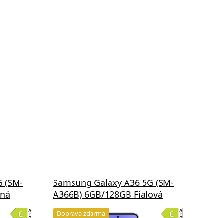
 (SM-
Samsung Galaxy A36 5G (SM-
Sam
ená
A366B) 6GB/128GB Fialová
A5
Doprava zdarma
Do