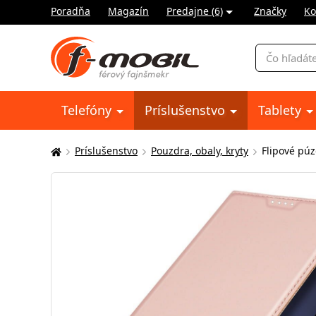
Poradňa
Magazín
Predajne (6)
Značky
Ko
Vyhľadávani
Telefóny
Príslušenstvo
Tablety
Príslušenstvo
Pouzdra, obaly, kryty
Flipové pú
Tu
sa
nachádzate: