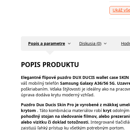
Ukáž vš
Popis a parametre
Diskusia (0)
Hodn
POPIS PRODUKTU
Elegantné flipové puzdro DUX DUCIS wallet case SKIN
váš mobilný telefón
Samsung Galaxy A36/56 5G. Uzavre
poškriabaním. Vďaka štýlovosti je ideálny ako na pracov
úprava dodáva krytu moderný vzhľad.
Puzdro Dux Ducis Skin Pro je vyrobené z mäkkej umel
krytom
.
Táto kombinácia materiálov robí
kryt
odolným 
pohodlný stojan na sledovanie filmov, alebo prezeranie
alebo vizitku či doklad totožnosti.
Integrované tlačidlá
zaisťujú ľahký prístup ku všetkým potrebným portom.