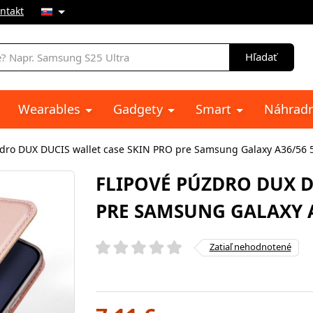
ntakt
e
Hľadať
Wearables
Gadgety
Smart
Náhradn
zdro DUX DUCIS wallet case SKIN PRO pre Samsung Galaxy A36/56 
FLIPOVÉ PÚZDRO DUX D
PRE SAMSUNG GALAXY A
Zatiaľ nehodnotené