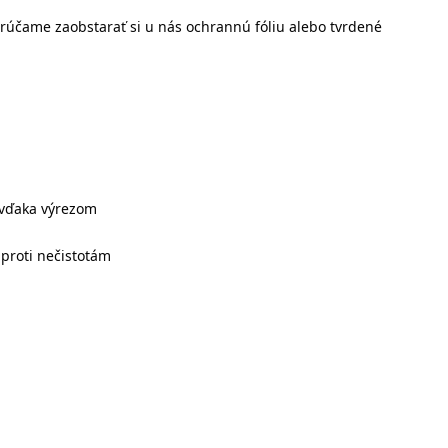
rúčame zaobstarať si u nás ochrannú fóliu alebo tvrdené
 vďaka výrezom
proti nečistotám