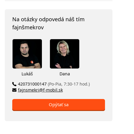
Na otázky odpovedá náš tím
fajnšmekrov
Lukáš
Dana
420731000147
(Po-Pia, 7:30-17 hod.)
fajnsmekri@f-mobil.sk
Opýtať sa