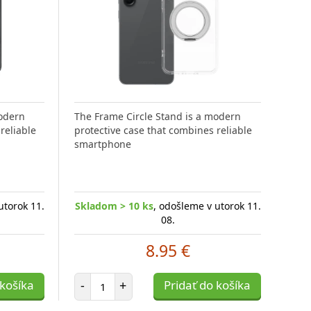
Matt
made
modern
The Frame Circle Stand is a modern
fini
reliable
protective case that combines reliable
smartphone
utorok 11.
Skladom > 10 ks
, odošleme v utorok 11.
Skl
08.
8.95 €
Počet položiek
 košíka
-
+
Pridať do košíka
-