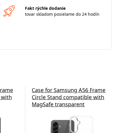
Fakt rýchle dodanie
tovar skladom posielame do 24 hodín
Frame
Case for Samsung A56 Frame
Cas
 with
Circle Stand compatible with
2.0
MagSafe transparent