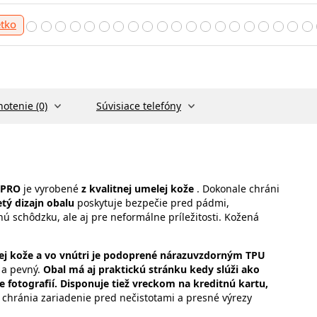
etko
otenie (0)
Súvisiace telefóny
 PRO
je vyrobené
z kvalitnej umelej kože
. Dokonale chráni
tý dizajn obalu
poskytuje bezpečie pred pádmi,
nú schôdzku, ale aj pre neformálne príležitosti. Kožená
ej kože a vo vnútri je podoprené nárazuvzdorným TPU
a pevný.
Obal má aj praktickú stránku kedy slúži ako
 fotografií.
Disponuje tiež vreckom na kreditnú kartu,
 chránia zariadenie pred nečistotami a presné výrezy