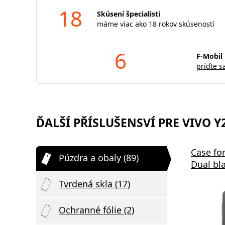
18
Skúsení špecialisti
máme viac ako 18 rokov skúseností
6
F-Mobil 
príďte s
ĎALŠÍ PŘÍSLUŠENSVÍ PRE VIVO Y28
Case fo
Púzdra a obaly (89)
Dual bl
Tvrdená skla (17)
Ochranné fólie (2)