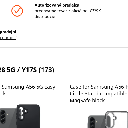
Autorizovaný predajca
predávame tovar z oficiálnej CZ/SK
distribúcie
predajní
a poradiť
 5G / Y17S (173)
r Samsung A56 5G Easy
Case for Samsung A56 
ack
Circle Stand compatible
MagSafe black