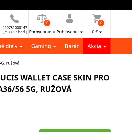
0
0
420731000147
Porovnanie
Prihlásenie
0
€
(7: 30-17 hod.)
é diely
Gaming
Bazár
Akcia
5G, ružová
UCIS WALLET CASE SKIN PRO
36/56 5G, RUŽOVÁ