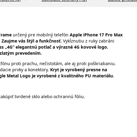
 Frame
určený pre mobilný telefón
Apple iPhone 17 Pro Max
.
Zaujme vás štýl a funkčnosť.
Vykĺznutiu z ruky zabráni
s „4G“ elegantnú potlač a výrazné 4G kovové logo.
zlatým prevedením.
nu proti prachu, nečistotám, ale aj proti poškriabaniu.
dacie prvky a konektory.
Kryt je vyrobený presne na
le Metal Logo je vyrobené z kvalitného PU materiálu.
kúpiť tvrdené sklo alebo ochrannú fóliu.