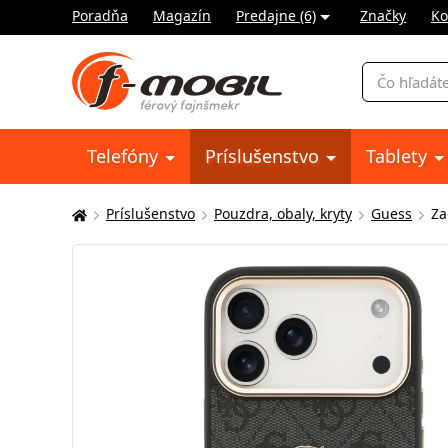
Poradňa
Magazín
Predajne (6)
Značky
Ko
Vyhľadávani
Telefóny
Príslušenstvo
Tablety
Príslušenstvo
Pouzdra, obaly, kryty
Guess
Za
Tu
sa
nachádzate: