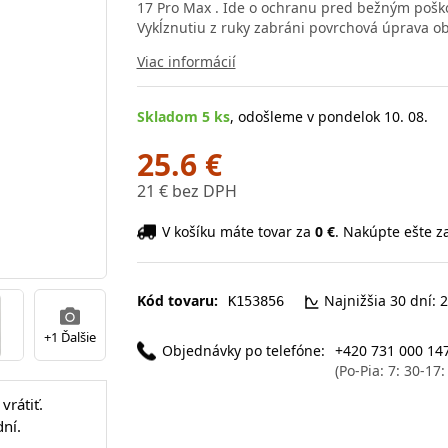
17 Pro Max . Ide o ochranu pred bežným poško
Vykĺznutiu z ruky zabráni povrchová úprava o
Viac informácií
Skladom 5 ks
, odošleme v pondelok 10. 08.
25.6 €
21 € bez DPH
V košíku máte tovar za
0 €
. Nakúpte ešte z
Kód tovaru:
Najnižšia 30 dní: 
K153856
+1 Ďalšie
Objednávky po telefóne:
+420 731 000 14
(Po-Pia: 7: 30-17
vrátiť.
ní.