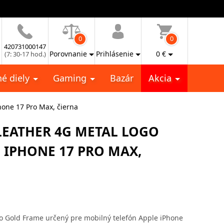
0
0
420731000147
Porovnanie
Prihlásenie
0
€
(7: 30-17 hod.)
é diely
Gaming
Bazár
Akcia
hone 17 Pro Max, čierna
LEATHER 4G METAL LOGO
 IPHONE 17 PRO MAX,
o Gold Frame určený pre mobilný telefón Apple iPhone