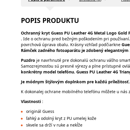
POPIS PRODUKTU
Ochranný kryt Guess PU Leather 4G Metal Logo Gold
. Ide o ochranu pred bežným poškodením pri používaní
povrchová úprava obalu. Krásny vzhľad podčiarkne
Gues
Rámček zadného fotoaparátu je zdobený elegantným 
Puzdro
je navrhnuté pre dokonalú ochranu vášho smartfó
Samozrejmosťou sú presné výrezy a plne prístupné ovlá
konkrétny model telefónu. Guess PU Leather 4G Triang
Je módnym štýlovým doplnkom pre každú príležitosť.
K dokonalej ochrane mobilného telefónu môžete u nás za
Vlastnosti
:
originál Guess
ľahký a odolný kryt z PU umelej kože
skvele sa drží v ruke a nekĺže