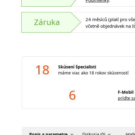
Podmienky
.
24 měsíců (platí pro vš
Záruka
včetně objednávek na I
18
Skúsení špecialisti
máme viac ako 18 rokov skúseností
6
F-Mobil 
príďte s
Popis a parametre
Diskusia (0)
Hodn