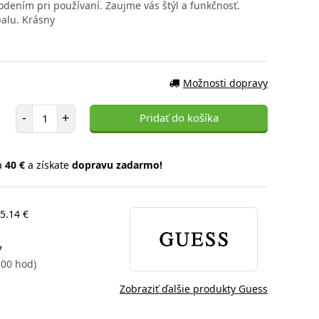
dením pri používaní. Zaujme vás štýl a funkčnosť.
balu. Krásny
Možnosti dopravy
Počet položiek
-
+
Pridať do košíka
a
40 €
a získate
dopravu zadarmo!
25.14 €
7
: 00 hod)
Zobraziť ďalšie produkty Guess