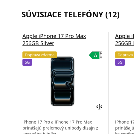
SÚVISIACE TELEFÓNY (12)
Apple iPhone 17 Pro Max
Apple 
256GB Silver
256GB 
Doprava zdarma
Doprava
5G
5G
Pridať
do
iPhone 17 Pro a iPhone 17 Pro Max
iPhone 1
porovnania
prinášajú prelomový unibody dizajn z
prinášaj
kovaného hliníka,
kovaného 