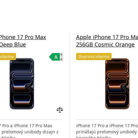
iPhone 17 Pro Max
Apple iPhone 17 Pro M
Deep Blue
256GB Cosmic Orange
 zdarma
Doprava zdarma
Pridať
do
7 Pro a iPhone 17 Pro Max
iPhone 17 Pro a iPhone 17 Pr
porovnania
ú prelomový unibody dizajn z
prinášajú prelomový unibody 
hliníka,
kovaného hliníka,