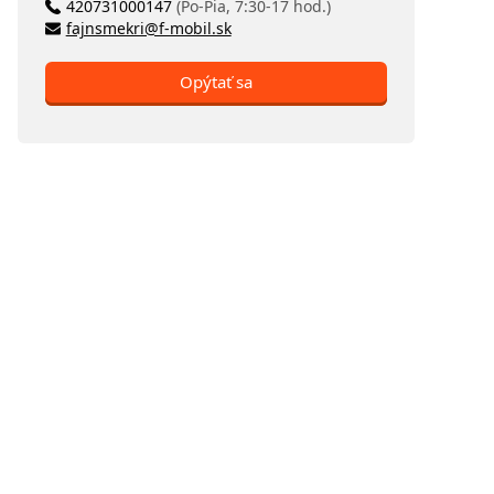
420731000147
(Po-Pia, 7:30-17 hod.)
fajnsmekri@f-mobil.sk
Opýtať sa