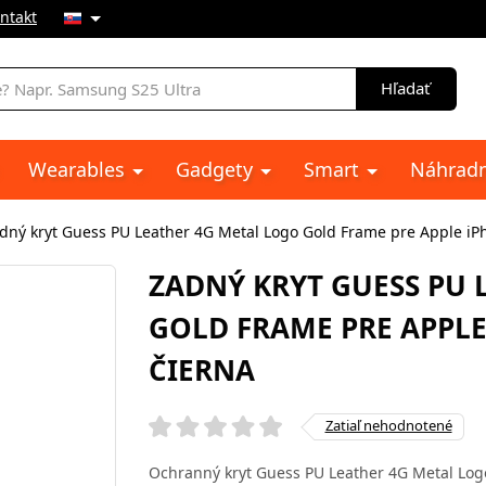
ntakt
e
Hľadať
Wearables
Gadgety
Smart
Náhradn
dný kryt Guess PU Leather 4G Metal Logo Gold Frame pre Apple iP
ZADNÝ KRYT GUESS PU 
GOLD FRAME PRE APPLE
ČIERNA
Zatiaľ nehodnotené
Ochranný kryt Guess PU Leather 4G Metal Log