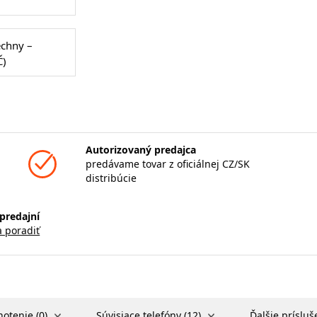
echny –
Č)
Autorizovaný predajca
predávame tovar z oficiálnej CZ/SK
distribúcie
predajní
a poradiť
otenie (0)
Súvisiace telefóny (12)
Ďalšie prísluš