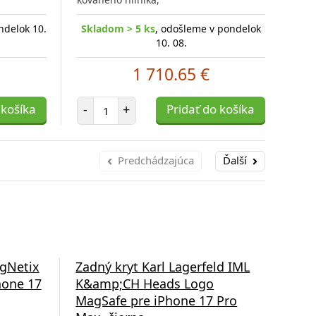
ndelok 10.
Skladom > 5 ks
, odošleme v pondelok
Skl
10. 08.
1 710.65 €
Počet položiek
 košíka
-
+
Pridať do košíka
-
Predchádzajúca
Ďalší
gNetix
Zadný kryt Karl Lagerfeld IML
Zad
hone 17
K&amp;CH Heads Logo
Ch
MagSafe pre iPhone 17 Pro
pre