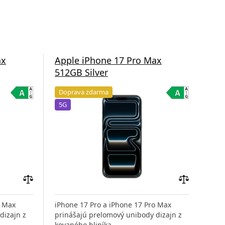
ax
Apple iPhone 17 Pro Max
App
512GB Silver
51
Doprava zdarma
Do
5G
5G
Pridať
Pridať
do
do
o Max
iPhone 17 Pro a iPhone 17 Pro Max
iPho
porovnania
porovnania
dizajn z
prinášajú prelomový unibody dizajn z
prin
kovaného hliníka,
kova