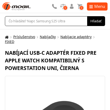
Menu
0
0
Vyhľadávanie
Hľadať
Príslušenstvo
Nabíjačky
Nabíjacie adaptéry
Tu
FIXED
sa
nachádzate:
NABÍJACÍ USB-C ADAPTÉR FIXED PRE
APPLE WATCH KOMPATIBILNÝ S
POWERSTATION UNI, ČIERNA