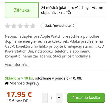
24 měsíců (platí pro všechny – včetně
Záruka
objednávek na IČ)
Zatiaľ nehodnotené
Nabíjací adaptér pre Apple Watch pre rýchle a pohodlné
doplnenie energie nech ste kdekoľvek. Vďaka predĺženému
USB-C konektoru ho ľahko pripojíte k nabíjacej stanici FIXED
Powerstation Uni, notebooku, telefónu alebo inému
kompatibilnému zariadeniu. Stačí priložiť hodinky a
Viac informácií
Skladom > 10 ks
, odošleme v pondelok 10. 08.
Možnosti dopravy
17.95 €
Počet položiek
-
+
Pridať do košíka
15 € bez DPH