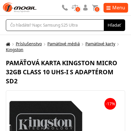
Menu
0
0
Vyhľadávanie
Hľadať
Príslušenstvo
Pamäťové médiá
Pamäťové karty
Tu
Kingston
sa
nachádzate:
PAMÄŤOVÁ KARTA KINGSTON MICRO
32GB CLASS 10 UHS-I S ADAPTÉROM
SD2
-17%