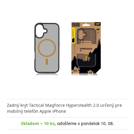
m tempered glass from the leading manufacturer
Zadný kryt Tactical MagForce Hyperstealth 2.0 určený pre
Tvrden
is characterized by a
mobilný telefón Apple iPhone
Apple 
Skladom > 10 ks
, odošleme v pondelok 10. 08.
Skladom > 10 ks
, odošleme v pondelok 10. 08.