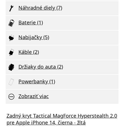
Náhradné diely (7)
Baterie (1)
Nabijačky (5)
Káble (2)
Držiaky do auta (2)
Powerbanky (1)
Zobraziť viac
 Premium Glass - for Iphone 13 Pro / 14
Zadný kryt Tactical MagForce Hyperstealth 2.0
Tvrde
pre Apple iPhone 14, čierna - žltá
Apple