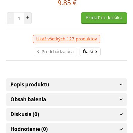
9.85 €
4.45 €
Počet položiek
-
+
Pridať do košíka
očet položiek
P
+
Pridať do košíka
-
Ukáž všetkých 127 produktov
Predchádzajúca
Ďalší
Popis produktu
Obsah balenia
Diskusia (0)
Hodnotenie (0)