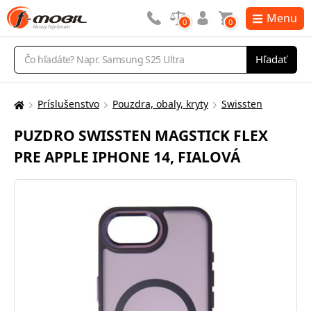
Menu
0
0
Vyhľadávanie
Hľadať
Príslušenstvo
Pouzdra, obaly, kryty
Swissten
Tu
sa
PUZDRO SWISSTEN MAGSTICK FLEX
nachádzate:
PRE APPLE IPHONE 14, FIALOVÁ