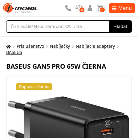
Menu
0
0
Vyhľadávanie
Hľadať
Príslušenstvo
Nabíjačky
Nabíjacie adaptéry
Tu
BASEUS
sa
nachádzate:
BASEUS GAN5 PRO 65W ČIERNA
Doprava zdarma