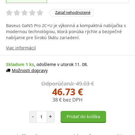
Zatiaľ nehodnotené
Baseus GaN5 Pro 2C+U je výkonná a kompaktná nabíjačka s
modernou technológiou, ktorá ponúka rýchle a bezpečné
nabíjanie pre širokú škálu zariadení.
Viac informácií
Skladom 1 ks
, odošleme v utorok 11. 08.
Možnosti dopravy
Odporúčaná: 49.03 €
46.73 €
38 € bez DPH
Počet položiek
-
+
Pridať do košíka