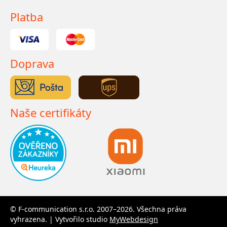
Platba
Doprava
Naše certifikáty
© F-communication s.r.o. 2007–2026. Všechna práva
vyhrazena. | Vytvořilo studio
MyWebdesign