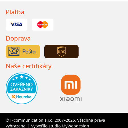
Platba
Doprava
Naše certifikáty
© F-communication s.r.o. 2007–2026. Všechna práva
vyhrazena. | Vytvořilo studio
MyWebdesign