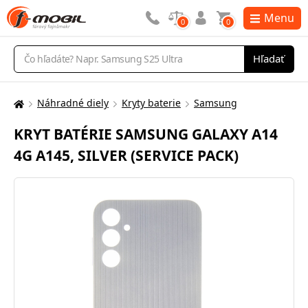
Menu
0
0
Vyhľadávanie
Hľadať
Náhradné diely
Kryty baterie
Samsung
Tu
sa
KRYT BATÉRIE SAMSUNG GALAXY A14
nachádzate:
4G A145, SILVER (SERVICE PACK)