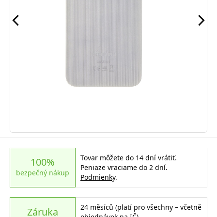
Tovar môžete do 14 dní vrátiť.
100%
Peniaze vraciame do 2 dní.
bezpečný nákup
Podmienky
.
24 měsíců (platí pro všechny – včetně
Záruka
objednávek na IČ)