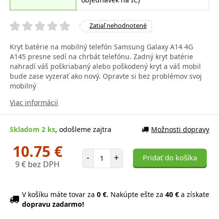
Zatiaľ nehodnotené
Kryt batérie na mobilný telefón Samsung Galaxy A14 4G
A145 presne sedí na chrbát telefónu. Zadný kryt batérie
nahradí váš poškriabaný alebo poškodený kryt a váš mobil
bude zase vyzerať ako nový. Opravte si bez problémov svoj
mobilný
Viac informácií
Skladom 2 ks
, odošleme zajtra
Možnosti dopravy
10.75 €
Počet položiek
-
+
Pridať do košíka
9 € bez DPH
V košíku máte tovar za
0 €
. Nakúpte ešte za
40 €
a získate
dopravu zadarmo!