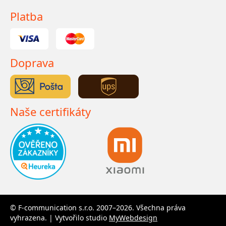
Platba
Doprava
Naše certifikáty
© F-communication s.r.o. 2007–2026. Všechna práva
vyhrazena. | Vytvořilo studio
MyWebdesign