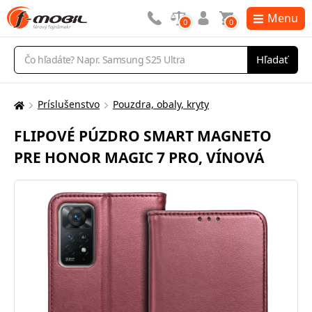
Menu
0
0
Vyhľadávanie
Hľadať
Príslušenstvo
Pouzdra, obaly, kryty
Tu
sa
FLIPOVÉ PÚZDRO SMART MAGNETO
nachádzate:
PRE HONOR MAGIC 7 PRO, VÍNOVÁ