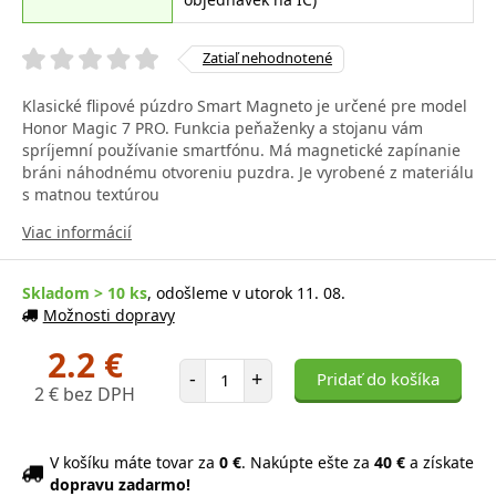
Zatiaľ nehodnotené
Klasické flipové púzdro Smart Magneto je určené pre model
Honor Magic 7 PRO. Funkcia peňaženky a stojanu vám
spríjemní používanie smartfónu. Má magnetické zapínanie
bráni náhodnému otvoreniu puzdra. Je vyrobené z materiálu
s matnou textúrou
Viac informácií
Skladom > 10 ks
, odošleme v utorok 11. 08.
Možnosti dopravy
2.2 €
Počet položiek
-
+
Pridať do košíka
2 € bez DPH
V košíku máte tovar za
0 €
. Nakúpte ešte za
40 €
a získate
dopravu zadarmo!