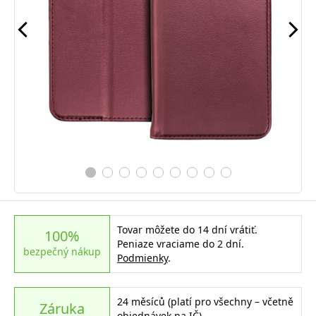
Tovar môžete do 14 dní vrátiť.
100%
Peniaze vraciame do 2 dní.
bezpečný nákup
Podmienky
.
24 měsíců (platí pro všechny – včetně
Záruka
objednávek na IČ)