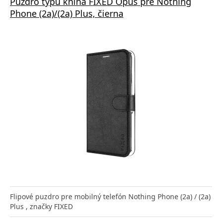
Puzdro typu kniha FIXED Opus pre Nothing
Phone (2a)/(2a) Plus, čierna
Flipové puzdro pre mobilný telefón Nothing Phone (2a) / (2a)
Plus , značky FIXED