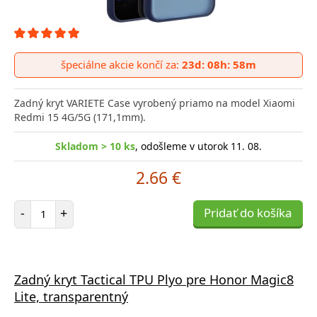
špeciálne akcie končí za:
23d: 08h: 58m
Zadný kryt VARIETE Case vyrobený priamo na model Xiaomi
Redmi 15 4G/5G (171,1mm).
Skladom > 10 ks
, odošleme v utorok 11. 08.
2.66 €
Počet položiek
-
+
Pridať do košíka
Zadný kryt Tactical TPU Plyo pre Honor Magic8
Lite, transparentný