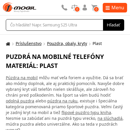
Menu
0
0
Vyhľadávanie
Hľadať
Príslušenstvo
Pouzdra, obaly, kryty
Plast
Tu
sa
PUZDRÁ NA MOBILNÉ TELEFÓNY
nachádzate:
MATERIÁL: PLAST
Púzdra na mobil
môžu mať veľa foriem a využitie. Dá sa brať
ako módny doplnok, ale aj praktický pomocník. Navyše dobre
vybraný kryt váš telefón nielen skrášľuje, ale zároveň ho
chráni pred poškodením. Na šport sa vám budú hodiť
odolná puzdra
alebo
púzdra na ruku
, existuje i špeciálna
kategória pomenovaná priamo športové puzdra. Veľmi častý
je zadný kryt na mobil a tiež
flipové puzdro typu kniha
.
Nesmie sa zabúdať ani na puzdrá typu vrecko,
na slúchadlá
,
múdra puzdra alebo univerzálne. Ako sa teda v puzdrách
vyznať?