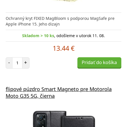
Ochranný kryt FIXED MagBloom s podporou MagSafe pre
Apple iPhone 15. Jeho dizajn
Skladom > 10 ks
, odošleme v utorok 11. 08.
13.44 €
Počet položiek
-
+
Pridať do košíka
flipové púzdro Smart Magneto pre Motorola
Moto G35 5G, čierna