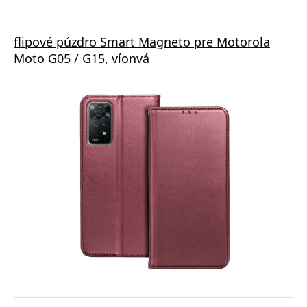
flipové púzdro Smart Magneto pre Motorola
Moto G05 / G15, víonvá