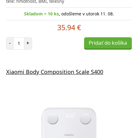
těle: hmotnost, BMI, tělesný
Skladom > 10 ks
, odošleme v utorok 11. 08.
35.94 €
Počet položiek
-
+
Pridať do košíka
Xiaomi Body Composition Scale S400