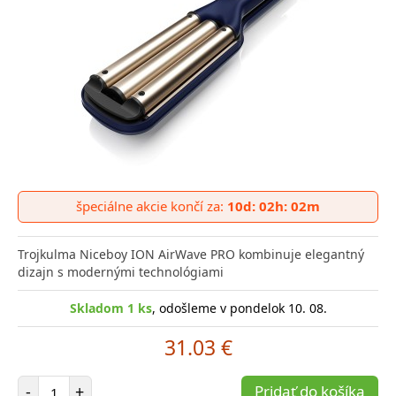
špeciálne akcie končí za:
10d: 02h: 02m
Trojkulma Niceboy ION AirWave PRO kombinuje elegantný
dizajn s modernými technológiami
Skladom 1 ks
, odošleme v pondelok 10. 08.
31.03 €
Počet položiek
-
+
Pridať do košíka