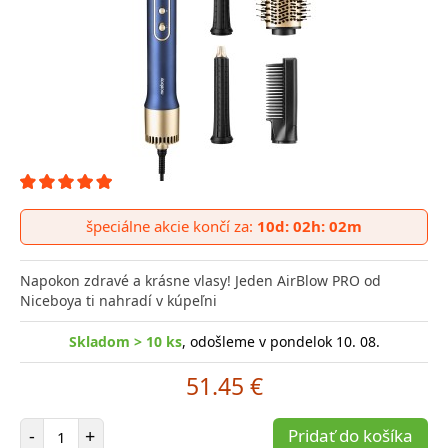
špeciálne akcie končí za:
10d: 02h: 02m
Napokon zdravé a krásne vlasy! Jeden AirBlow PRO od
Niceboya ti nahradí v kúpeľni
Skladom > 10 ks
, odošleme v pondelok 10. 08.
51.45 €
Počet položiek
-
+
Pridať do košíka