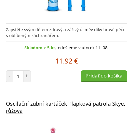
Zajistěte svým dětem zdravý a zářivý úsměv díky hravé péči
s oblíbeným záchranářem.
Skladom > 5 ks
, odošleme v utorok 11. 08.
11.92 €
Počet položiek
-
+
Pridať do košíka
Oscilační zubní kartáček Tlapková patrola Skye,
růžová