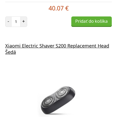
40.07 €
Počet položiek
-
+
Pridať do košíka
Xiaomi Electric Shaver S200 Replacement Head
Šedá