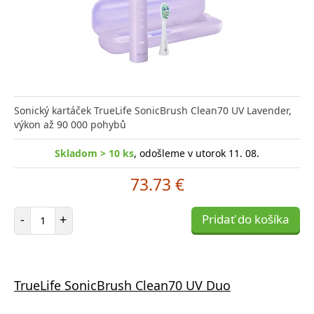
Sonický kartáček TrueLife SonicBrush Clean70 UV Lavender,
výkon až 90 000 pohybů
Skladom > 10 ks
, odošleme v utorok 11. 08.
73.73 €
Počet položiek
-
+
Pridať do košíka
TrueLife SonicBrush Clean70 UV Duo