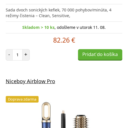
Sada dvoch sonických kefiek, 70 000 pohybov/minúta, 4
režimy čistenia – Clean, Sensitive,
Skladom > 10 ks
, odošleme v utorok 11. 08.
82.26 €
Počet položiek
-
+
Pridať do košíka
Niceboy Airblow Pro
Doprava zdarma