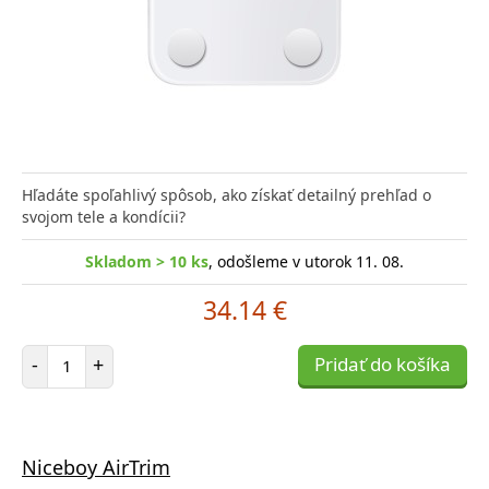
Hľadáte spoľahlivý spôsob, ako získať detailný prehľad o
svojom tele a kondícii?
Skladom > 10 ks
, odošleme v utorok 11. 08.
34.14 €
Počet položiek
-
+
Pridať do košíka
Niceboy AirTrim