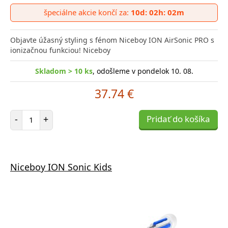
špeciálne akcie končí za:
10d: 02h: 02m
Objavte úžasný styling s fénom Niceboy ION AirSonic PRO s
ionizačnou funkciou! Niceboy
Skladom > 10 ks
, odošleme v pondelok 10. 08.
37.74 €
Počet položiek
-
+
Pridať do košíka
Niceboy ION Sonic Kids