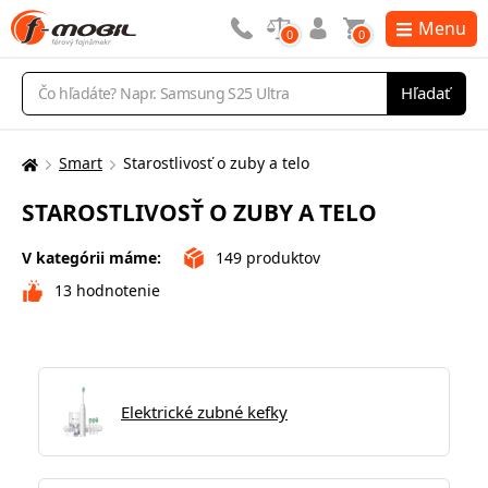
Menu
0
0
Vyhľadávanie
Hľadať
Smart
Starostlivosť o zuby a telo
Tu
sa
STAROSTLIVOSŤ O ZUBY A TELO
nachádzate:
V kategórii máme:
149
produktov
13
hodnotenie
Elektrické zubné kefky