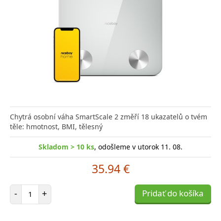
Chytrá osobní váha SmartScale 2 změří 18 ukazatelů o tvém
těle: hmotnost, BMI, tělesný
Skladom > 10 ks
, odošleme v utorok 11. 08.
35.94 €
Počet položiek
-
+
Pridať do košíka