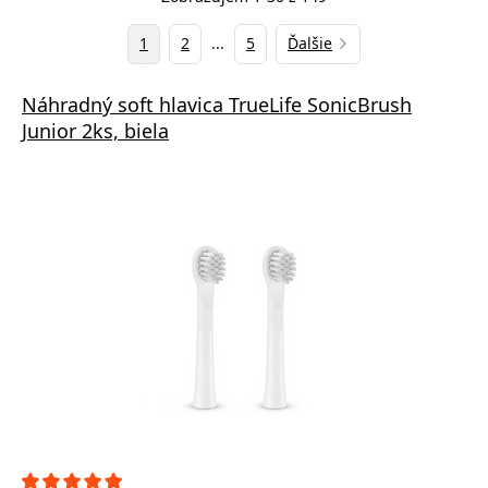
1
2
...
5
Ďalšie
Náhradný soft hlavica TrueLife SonicBrush
Junior 2ks, biela