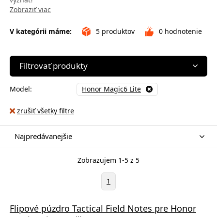
Zobraziť viac
V kategórii máme:
5
produktov
0
hodnotenie
Filtrovať produkty
Model:
Honor Magic6 Lite
zrušiť všetky filtre
Najpredávanejšie
Zobrazujem 1-5 z 5
1
Flipové púzdro Tactical Field Notes pre Honor