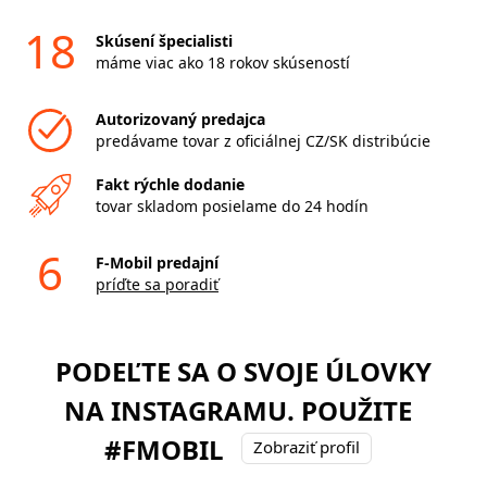
18
Skúsení špecialisti
máme viac ako 18 rokov skúseností
Autorizovaný predajca
predávame tovar z oficiálnej CZ/SK distribúcie
Fakt rýchle dodanie
tovar skladom posielame do 24 hodín
6
F-Mobil predajní
príďte sa poradiť
PODEĽTE SA O SVOJE ÚLOVKY
NA INSTAGRAMU. POUŽITE
#FMOBIL
Zobraziť profil