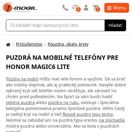
Menu
0
0
Vyhľadávanie
Hľadať
Príslušenstvo
Pouzdra, obaly, kryty
Tu
sa
PUZDRÁ NA MOBILNÉ TELEFÓNY PRE
nachádzate:
HONOR MAGIC6 LITE
Púzdra na mobil
môžu mať veľa foriem a využitie. Dá sa brať
ako módny doplnok, ale aj praktický pomocník. Navyše dobre
vybraný kryt váš telefón nielen skrášľuje, ale zároveň ho
chráni pred poškodením. Na šport sa vám budú hodiť
odolná puzdra
alebo
púzdra na ruku
, existuje i špeciálna
kategória pomenovaná priamo športové puzdra. Veľmi častý
je zadný kryt na mobil a tiež
flipové puzdro typu kniha
.
Nesmie sa zabúdať ani na puzdrá typu vrecko,
na slúchadlá
,
múdra puzdra alebo univerzálne. Ako sa teda v puzdrách
vyznať?