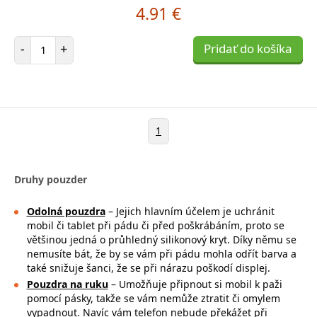
4.91 €
Počet položiek
-
+
Pridať do košíka
1
Druhy pouzder
Odolná pouzdra
– Jejich hlavním účelem je uchránit
mobil či tablet při pádu či před poškrábáním, proto se
většinou jedná o průhledný silikonový kryt. Díky němu se
nemusíte bát, že by se vám při pádu mohla
odřít barva a
také snižuje šanci, že se při nárazu poškodí displej.
Pouzdra na ruku
– Umožňuje připnout si mobil k paži
pomocí pásky, takže se
vám nemůže ztratit či omylem
vypadnout. Navíc vám telefon nebude překážet při