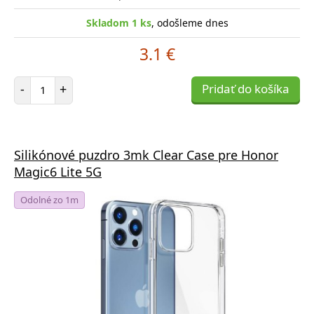
Skladom 1 ks
, odošleme dnes
3.1 €
Počet položiek
-
+
Pridať do košíka
Silikónové puzdro 3mk Clear Case pre Honor
Magic6 Lite 5G
Odolné zo 1m