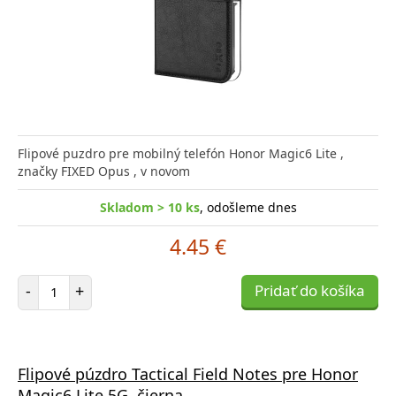
Flipové puzdro pre mobilný telefón Honor Magic6 Lite ,
značky FIXED Opus , v novom
Skladom > 10 ks
, odošleme dnes
4.45 €
Počet položiek
-
+
Pridať do košíka
Flipové púzdro Tactical Field Notes pre Honor
Magic6 Lite 5G, čierna