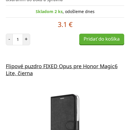
Skladom 2 ks
, odošleme dnes
3.1 €
Počet položiek
-
+
Pridať do košíka
Flipové puzdro FIXED Opus pre Honor Magic6
Lite, čierna