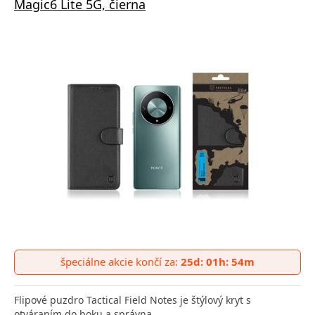
Magic6 Lite 5G, čierna
špeciálne akcie končí za:
25d: 01h: 54m
Flipové puzdro Tactical Field Notes je štýlový kryt s
otváraním do boku a správna