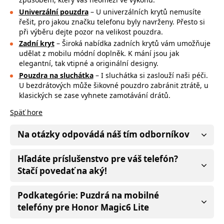
Univerzální pouzdra
– U univerzálních krytů nemusíte
řešit, pro jakou značku
telefonu byly navrženy. Přesto si
při výběru dejte pozor na
velikost pouzdra.
Zadní kryt
– Široká nabídka zadních krytů vám umožňuje
udělat z mobilu módní doplněk. K mání jsou jak
elegantní, tak vtipné a originální designy.
Pouzdra na sluchátka
– I sluchátka si zaslouží naši péči.
U bezdrátových může
šikovné pouzdro zabránit ztrátě, u
klasických se zase vyhnete zamotávání drátů.
Späť hore
Na otázky odpovádá náš tím odborníkov
Hľadáte príslušenstvo pre váš telefón?
Stačí povedať na aký!
Podkategórie: Puzdrá na mobilné
telefóny pre Honor Magic6 Lite