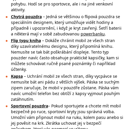
pohybu. Hodí se pro sportovce, ale i na jiné venkovní
aktivity.
Chytrá pouzdra
– Jedná se většinou o flipová pouzdra se
speciálním designem, který umožňuje vidět hodiny a
případně i upozornění, i když je kryt zavřený. Šetří baterii
a některá mají v sobě zabudovanou
powerbanku
.
Flip typu kniha
– Dokáže chránit mobil ze všech stran
díky uzavíratelnému designu, který připomíná knihu.
Nemusíte se tak bát poškrábání displeje. Tento typ
pouzder navíc často obsahuje praktické kapsičky, kam si
můžete schovávat ručně psané poznámky či například
účtenky.
Kapsa
– Uchrání mobil ze všech stran, díky vycpávce se
nemusíte bát ani pádu z větších výšek. Páska se suchým
zipem zaručuje, že mobil v pouzdře zůstane. Páska vám
navíc umožní telefon bez obtíží z kapsy vyjmout pouhým
zatáhnutím.
Sportovní pouzdra
– Pokud sportujete a chcete mít mobil
bezpečně po ruce,
sportovní kryty jsou správná volba.
Umožní vám připnout mobil na ruku, kolem pasu anebo si
jej pověsit na krk. Zkrátka uchovat jej v bezpečí
způsobem, který vás neomezí ve výkonu.